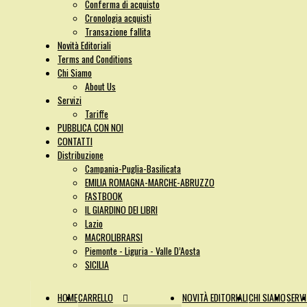
Conferma di acquisto
Cronologia acquisti
Transazione fallita
Novità Editoriali
Terms and Conditions
Chi Siamo
About Us
Servizi
Tariffe
PUBBLICA CON NOI
CONTATTI
Distribuzione
Campania-Puglia-Basilicata
EMILIA ROMAGNA-MARCHE-ABRUZZO
FASTBOOK
IL GIARDINO DEI LIBRI
Lazio
MACROLIBRARSI
Piemonte - Liguria - Valle D’Aosta
SICILIA
HOME
CARRELLO
NOVITÀ EDITORIALI
CHI SIAMO
SERVI