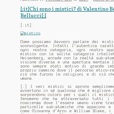
[:it]Chi sono i mistici? di Valentino
Bellucci[:]
[:it]
Come possiamo davvero parlare dei mist
sconvolgente. Infatti l’autentica carat
ogni nostra categoria, ogni nostro app
mistico con le solite categorie intelle
Heisenberg, accade con la realtà sub-ato
visione diversa e una apertura mentale 
sono sempre stati motivo di grande im
proprio cammino dove il percorso etico-r
ciò che furono le religioni e di ciò ch
umana.
[…] I veri mistici si aprono semplicem
avvertono in sé qualcosa che è migliore 
sorprendono coloro per i quali il mistic
fenomeno che ha attraversato tutti i 
coscienza dove l’essere umano viene tra
particelle sub-atomiche che appaiono e 
come Giovanna d’Arco e William Blake, i