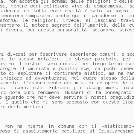
rà, non accetta gli schemi delle religioni o delle
ssi, mentre ogni religione vive di compromessi, s
siderato da tutti come realtà è solo un sogno, 
imensione temporale; anche qui il paradosso: il m
sforma, le religioni, invece, si lasciano travo
esentano il motore segreto dell’umanità, della c
mi diversi per questa personalità: sciamano, streg
ni diversi per descrivere esperienze comuni, e sp
no; le stesse metafore, le stesse parabole, per
divino. I mistici sono rimasti per lungo tempo esc
ologie illuministe e positiviste; da pochi dece
ato di esplorare il continente mistico, ma ne ha
 iniziare ad avventurarsi nel cuore stesso dell
subdole: l’assorbimento dei mistici ad opera dell
osi materialisti. Entrambi gli atteggiamenti nas
ico come puro fenomeno. Husserl ci ha consegnato
no sguardo che non deve servire i nostri pregiudi
o. È quello che mi sono proposto con questo lib
ore della mistica.
co non ha niente in comune con il «misticismo
cosa di assolutamente peculiare al Cristianesim