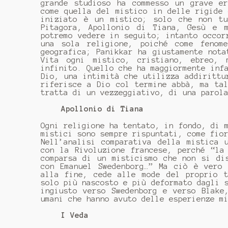
grande studioso ha commesso un grave er
come quella del mistico in delle rigide
iniziato è un mistico; solo che non tu
Pitagora, Apollonio di Tiana, Gesù e 
potremo vedere in seguito; intanto occor
una sola religione, poiché come fenom
geografica; Panikkar ha giustamente not
Vita ogni mistico, cristiano, ebreo, 
infinito. Quello che ha maggiormente inf
Dio, una intimità che utilizza addirittu
riferisce a Dio col termine abbà, ma ta
tratta di un vezzeggiativo, di una parol
Apollonio di Tiana
Ogni religione ha tentato, in fondo, di 
mistici sono sempre rispuntati, come fio
Nell’analisi comparativa della mistica 
con la Rivoluzione francese, perché “la
comparsa di un misticismo che non si di
con Emanuel Swedenborg…” Ma ciò è vero 
alla fine, cede alle mode del proprio t
solo più nascosto e più deformato dagli 
ingiusto verso Swedenborg e verso Blake
umani che hanno avuto delle esperienze m
I Veda