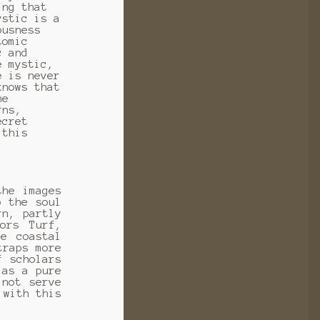
ing that
ystic is a
ousness
tomic
c and
e mystic,
e is never
knows that
he
rns,
ecret
 this
the images
o the soul
rn, partly
ors Turf,
e coastal
traps more
f scholars
 as a pure
 not serve
 with this