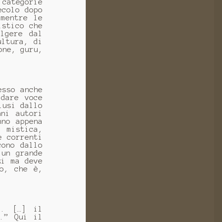
 categorie
ecolo dopo
mentre le
istico che
lgere dal
ultura, di
one, guru,
esso anche
 dare voce
lusi dallo
nni autori
nno appena
a mistica,
e correnti
cono dallo
 un grande
zi ma deve
ro, che è,
». […] il
o.” Qui il