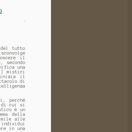
o
 del tutto
 sconvolge
oscere il
e, secondo
nifica una
 I mistici
inizia il
ttacolo di
telligenza
i, perché
 di cui si
stico è un
ema della
imile alle
 individui
ere in una