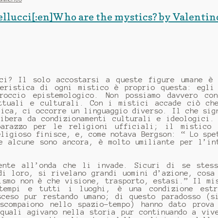
 Bellucci[:en]Who are the mystics? by Valentin
ici? Il solo accostarsi a queste figure umane è
teristica di ogni mistico è proprio questa: egli
roccio epistemologico. Non possiamo davvero con
ttuali e culturali. Con i mistici accade ciò ch
mica, ci occorre un linguaggio diverso. Il che sig
libera da condizionamenti culturali e ideologici.
barazzo per le religioni ufficiali; il mistico 
eligioso finisce, e, come notava Bergson: “ Lo spe
e alcune sono ancora, è molto umiliante per l’in
ente all’onda che li invade. Sicuri di se stess
di loro, si rivelano grandi uomini d’azione, cosa
ismo non è che visione, trasporto, estasi.” Il mi
tempi e tutti i luoghi, è una condizione estr
sceso pur restando umano; di questo paradosso (s
scompaiono nello spazio-tempo) hanno dato prova
 quali agivano nella storia pur continuando a viv