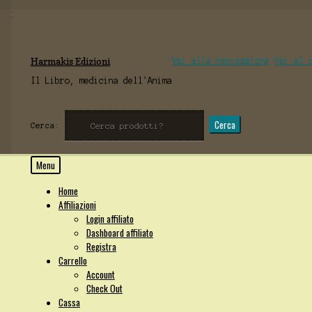
Harmakis Edizioni
Vai alla navigazione
Vai al 
Il Libro, medicina dell'Anima
Cerca
Cerca:
Menu
Home
Affiliazioni
Login affiliato
Dashboard affiliato
Registra
Carrello
Account
Check Out
Cassa