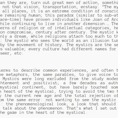
han they are, turn out great men of action, someth
s not that vision, transportation, ecstasy. “The m
d all places, it is an extreme condition of consci
le remaining human;
this paradox (similar to sub-a
pace-time) have proven individuals like Joan of Ar
while continuing to live in another dimension … Th
terns of religion or of intellectual categories, h
 on compromise, century after century.
The mystic 
only a dream, while religions attach too much to t
x: the mystic who sees the world as an illusion tu
 by the movement of history.
The mystics are the s
is valuable;
every culture had different names for
 seer, etc.
terms to describe common experiences, and often 
me metaphors, the same parables, to give voice t
.
Mystics were long excluded from the study mode
ghtenment and positivist;
a few decades as auth
mystical continent, but have barely touched som
e heart of the mystical, trying to avoid the two 
y the current new age and the total rejection o
om the same error: not wanting to see the mystic
l: the phenomenological look, a look that should
d talk about the phenomenon.
That’s what I set out
the gaze in the heart of the mystical.