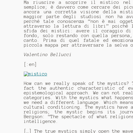
Ma riuscire a scoprire il mistico nel
semplice; è davvero come cercare dei pic
ancora una corretta visione della mist
maggior parte degli studiosi non ha av
perché tale conoscenza “non è mai ogge
attraverso la lettura di libri” poiché 
sfida dei mistici: avere il coraggio di
fondo, solo restando con quella persona
canto. Prima di quel fatale ed emozion
piccola mappa per attraversare la selva 
Valentino Bellucci
[:en]
How can we really speak of the mystics?
fact the authentic characteristic of e
epistemological approach.
We can not rea
categories.
With the mystics what happen
we need a different language.
Which mean
cultural conditioning.
The mystics have 
religions;
the mystic begins its journ
Bergson: “The spectacle of what religion
intelligence.
[…] The true mystics simply open the wav