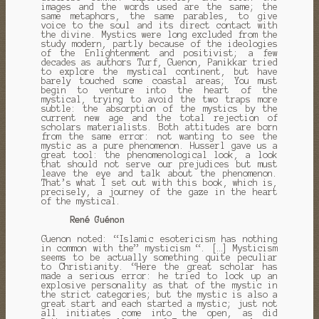
images and the words used are the same;
the
same metaphors, the same parables, to give
voice to the soul and its direct contact with
the divine.
Mystics were long excluded from the
study modern, partly because of the ideologies
of the Enlightenment and positivist;
a few
decades as authors Turf, Guenon, Panikkar tried
to explore the mystical continent, but have
barely touched some coastal areas;
You must
begin to venture into the heart of the
mystical, trying to avoid the two traps more
subtle: the absorption of the mystics by the
current new age and the total rejection of
scholars materialists.
Both attitudes are born
from the same error: not wanting to see the
mystic as a pure phenomenon.
Husserl gave us a
great tool: the phenomenological look, a look
that should not serve our prejudices but must
leave the eye and talk about the phenomenon.
That’s what I set out with this book, which is,
precisely, a journey of the gaze in the heart
of the mystical.
René Guénon
Guenon noted: “Islamic esotericism has nothing
in common with the” mysticism “.
[…] Mysticism
seems to be actually something quite peculiar
to Christianity. “Here the great scholar has
made a serious error: he tried to lock up an
explosive personality as that of the mystic in
the strict categories;
but the mystic is also a
great start and each started a mystic;
just not
all initiates come into the open, as did