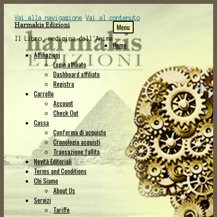
Vai alla navigazione
Vai al contenuto
Harmakis Edizioni
Menu
Il Libro, medicina dell'Anima
Home
Affiliazioni
Login affiliato
Dashboard affiliato
Registra
Carrello
Account
Check Out
Cassa
Conferma di acquisto
Cronologia acquisti
Transazione fallita
Novità Editoriali
Terms and Conditions
Chi Siamo
About Us
Servizi
Tariffe