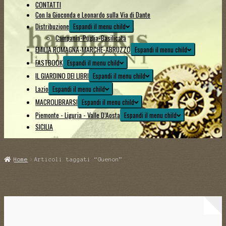
CONTATTI
Con la Gioconda e Leonardo sulla Via di Dante
Distribuzione
Espandi il menu child
Campania-Puglia-Basilicata
EMILIA ROMAGNA-MARCHE-ABRUZZO
Espandi il menu child
FASTBOOK
Espandi il menu child
IL GIARDINO DEI LIBRI
Espandi il menu child
Lazio
Espandi il menu child
MACROLIBRARSI
Espandi il menu child
Piemonte - Liguria - Valle D’Aosta
Espandi il menu child
SICILIA
Home
Articoli taggati “Guenon”