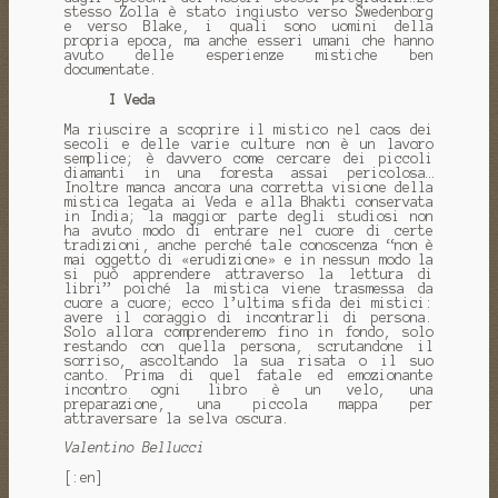
stesso Zolla è stato ingiusto verso Swedenborg
e verso Blake, i quali sono uomini della
propria epoca, ma anche esseri umani che hanno
avuto delle esperienze mistiche ben
documentate.
I Veda
Ma riuscire a scoprire il mistico nel caos dei
secoli e delle varie culture non è un lavoro
semplice; è davvero come cercare dei piccoli
diamanti in una foresta assai pericolosa…
Inoltre manca ancora una corretta visione della
mistica legata ai Veda e alla Bhakti conservata
in India; la maggior parte degli studiosi non
ha avuto modo di entrare nel cuore di certe
tradizioni, anche perché tale conoscenza “non è
mai oggetto di «erudizione» e in nessun modo la
si può apprendere attraverso la lettura di
libri” poiché la mistica viene trasmessa da
cuore a cuore; ecco l’ultima sfida dei mistici:
avere il coraggio di incontrarli di persona.
Solo allora comprenderemo fino in fondo, solo
restando con quella persona, scrutandone il
sorriso, ascoltando la sua risata o il suo
canto. Prima di quel fatale ed emozionante
incontro ogni libro è un velo, una
preparazione, una piccola mappa per
attraversare la selva oscura.
Valentino Bellucci
[:en]