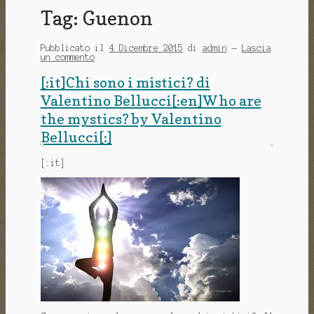
Tag:
Guenon
Pubblicato il
4 Dicembre 2015
di
admin
—
Lascia
un commento
[:it]Chi sono i mistici? di
Valentino Bellucci[:en]Who are
the mystics? by Valentino
Bellucci[:]
[:it]