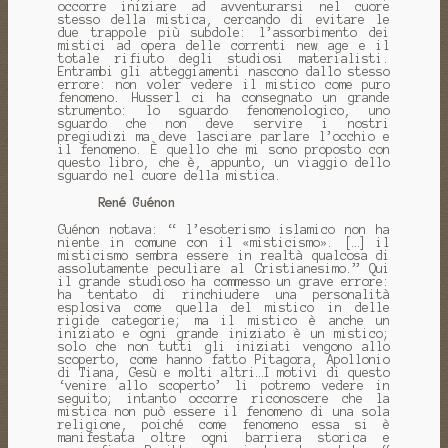
occorre iniziare ad avventurarsi nel cuore
stesso della mistica, cercando di evitare le
due trappole più subdole: l’assorbimento dei
mistici ad opera delle correnti new age e il
totale rifiuto degli studiosi materialisti.
Entrambi gli atteggiamenti nascono dallo stesso
errore: non voler vedere il mistico come puro
fenomeno. Husserl ci ha consegnato un grande
strumento: lo sguardo fenomenologico, uno
sguardo che non deve servire i nostri
pregiudizi ma deve lasciare parlare l’occhio e
il fenomeno. È quello che mi sono proposto con
questo libro, che è, appunto, un viaggio dello
sguardo nel cuore della mistica.
René Guénon
Guénon notava: “ l’esoterismo islamico non ha
niente in comune con il «misticismo». […] il
misticismo sembra essere in realtà qualcosa di
assolutamente peculiare al Cristianesimo.” Qui
il grande studioso ha commesso un grave errore:
ha tentato di rinchiudere una personalità
esplosiva come quella del mistico in delle
rigide categorie; ma il mistico è anche un
iniziato e ogni grande iniziato è un mistico;
solo che non tutti gli iniziati vengono allo
scoperto, come hanno fatto Pitagora, Apollonio
di Tiana, Gesù e molti altri…I motivi di questo
‘venire allo scoperto’ li potremo vedere in
seguito; intanto occorre riconoscere che la
mistica non può essere il fenomeno di una sola
religione, poiché come fenomeno essa si è
manifestata oltre ogni barriera storica e