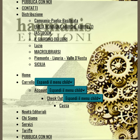
PUBBLICA CON NOI
CONTATTI
Distribuzione
Campania-Puglia-Basilicata
EMILIA ROMAGNA-MARCHE-ABRUZZO
FASTBOOK
IL GIARDINO DEI LIBRI
Lazio
MACROLIBRARSI
Piemonte - Liguria - Valle D’Aosta
SICILIA
Home
Carrello
Espandi il menu child
Account
Espandi il menu child
Check Out
Espandi il menu child
Cassa
Novità Editoriali
Chi Siamo
Servizi
Tariffe
PUBBLICA CON NOI