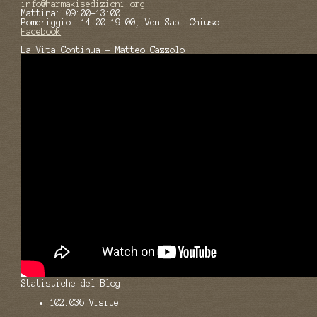
info@harmakisedizioni.org
Mattina: 09:00-13:00
Pomeriggio: 14:00-19:00, Ven-Sab: Chiuso
Facebook
La Vita Continua - Matteo Gazzolo
Statistiche del Blog
102.036 Visite