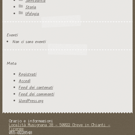
Spiritualità
Storia
Ufologia
Eventi
Non ci sono eventi
Meta
Registrati
Accedi
Feed dei contenuti
Feed dei commenti
WordPress.org
Orario e informazioni
Località Musignana 38 - 50022 Greve in Chianti -
Firenze
055-0228548