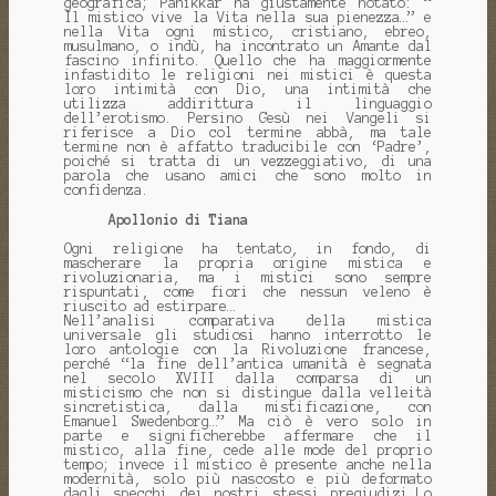
geografica; Panikkar ha giustamente notato: “
Il mistico vive la Vita nella sua pienezza…” e
nella Vita ogni mistico, cristiano, ebreo,
musulmano, o indù, ha incontrato un Amante dal
fascino infinito. Quello che ha maggiormente
infastidito le religioni nei mistici è questa
loro intimità con Dio, una intimità che
utilizza addirittura il linguaggio
dell’erotismo. Persino Gesù nei Vangeli si
riferisce a Dio col termine abbà, ma tale
termine non è affatto traducibile con ‘Padre’,
poiché si tratta di un vezzeggiativo, di una
parola che usano amici che sono molto in
confidenza.
Apollonio di Tiana
Ogni religione ha tentato, in fondo, di
mascherare la propria origine mistica e
rivoluzionaria, ma i mistici sono sempre
rispuntati, come fiori che nessun veleno è
riuscito ad estirpare…
Nell’analisi comparativa della mistica
universale gli studiosi hanno interrotto le
loro antologie con la Rivoluzione francese,
perché “la fine dell’antica umanità è segnata
nel secolo XVIII dalla comparsa di un
misticismo che non si distingue dalla velleità
sincretistica, dalla mistificazione, con
Emanuel Swedenborg…” Ma ciò è vero solo in
parte e significherebbe affermare che il
mistico, alla fine, cede alle mode del proprio
tempo; invece il mistico è presente anche nella
modernità, solo più nascosto e più deformato
dagli specchi dei nostri stessi pregiudizi…Lo