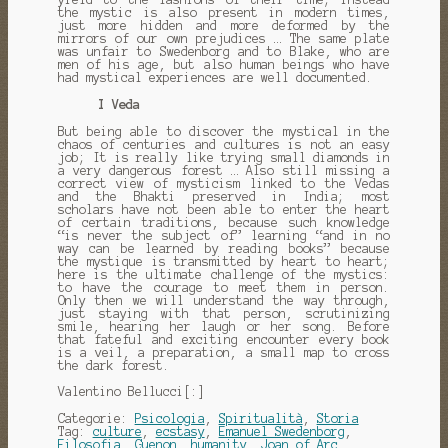
the mystic
is also present
in modern times,
just more
hidden
and
more
deformed
by the
mirrors
of our
own prejudices
…
The same
plate
was
unfair to
Swedenborg
and
to
Blake
, who
are
men
of his age
,
but
also
human beings
who have
had
mystical experiences
are well documented
.
I Veda
But
being able to
discover
the
mystical
in the
chaos
of centuries and
cultures
is not
an easy
job
;
It is
really
like trying
small
diamonds in
a
very dangerous
forest
… Also
still missing
a
correct view
of mysticism
linked
to the Vedas
and
the
Bhakti
preserved
in India
;
most
scholars
have
not
been able to
enter the heart
of certain traditions
,
because
such knowledge
“
is never
the subject
of
”
learning
“
and
in no
way
can be learned
by reading
books
”
because
the mystique
is transmitted
by
heart to heart
;
here is
the ultimate challenge
of the mystics
:
to have
the courage to
meet them in person
.
Only then
we will understand
the way through,
just
staying with
that person
,
scrutinizing
smile
, hearing
her laugh
or
her song
.
Before
that fateful
and exciting
encounter
every
book
is
a veil
,
a
preparation
,
a small
map to
cross
the
dark forest
.
Valentino
Bellucci
[:]
Categorie:
Psicologia
,
Spiritualità
,
Storia
Tag:
culture
,
ecstasy
,
Emanuel Swedenborg
,
Filosofia
,
Guenon
,
humanity
,
Joan of Arc
,