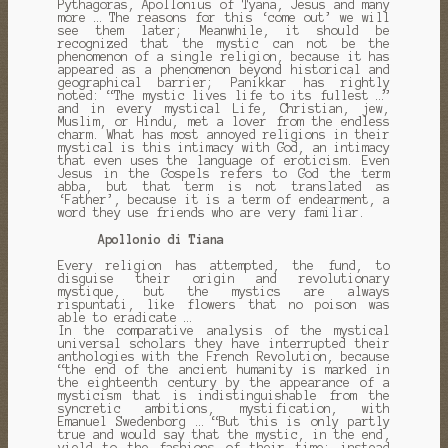
Pythagoras, Apollonius of Tyana, Jesus and many
more … The reasons for this ‘come out’ we will
see them later;
Meanwhile, it should be
recognized that the mystic can not be the
phenomenon of a single religion, because it has
appeared as a phenomenon beyond historical and
geographical barrier;
Panikkar has rightly
noted: “The mystic lives life to its fullest …”
and in every mystical Life, Christian, jew,
Muslim, or Hindu, met a lover from the endless
charm.
What has most annoyed religions in their
mystical is this intimacy with God, an intimacy
that even uses the language of eroticism.
Even
Jesus in the Gospels refers to God the term
abba, but that term is not translated as
‘Father’, because it is a term of endearment, a
word they use friends who are very familiar.
Apollonio di Tiana
Every religion
has
attempted
, the fund,
to
disguise
their
origin
and
revolutionary
mystique
,
but
the mystics
are
always
rispuntati
,
like flowers
that
no poison
was
able to
eradicate
…
In the comparative analysis
of the
mystical
universal
scholars they have
interrupted
their
anthologies
with the French Revolution
,
because
“the end
of the ancient
humanity
is marked
in
the eighteenth century
by the appearance of
a
mysticism
that
is indistinguishable
from the
syncretic
ambitions
,
mystification
,
with
Emanuel
Swedenborg
…
“
But
this is
only partly
true
and
would
say
that the mystic
,
in the end
,
yield to the
fashions
of their time
;
instead