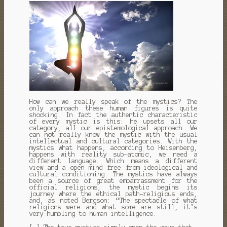
How can we really speak of the mystics?
The
only approach these human figures is quite
shocking.
In fact the authentic characteristic
of every mystic is this: he upsets all our
category, all our epistemological approach.
We
can not really know the mystic with the usual
intellectual and cultural categories.
With the
mystics what happens, according to Heisenberg,
happens with reality sub-atomic, we need a
different language.
Which means a different
view and a open mind free from ideological and
cultural conditioning.
The mystics have always
been a source of great embarrassment for the
official religions;
the mystic begins its
journey where the ethical path-religious ends,
and, as noted Bergson: “The spectacle of what
religions were and what some are still, it’s
very humbling to human intelligence.