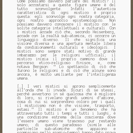
Come possiamo davvero parlare dei mistici? Il
solo accostarsi a queste figure umane è del
tutto sconvolgente. Infatti l’autentica
caratteristica di ogni mistico è proprio
questa: egli sconvolge ogni nostra categoria,
ogni nostro approccio epistemologico. Non
possiamo davvero conoscere il mistico con le
solite categorie intellettuali e culturali. Con
i mistici accade ciò che, secondo Heisenberg,
accade con la realtà sub-atomica, ci occorre un
linguaggio diverso. Il che significa una
visione diversa e una apertura mentale libera
da condizionamenti culturali e ideologici. I
mistici sono sempre stati motivo di grande
imbarazzo per le religioni ufficiali; il
mistico inizia il proprio cammino dove il
percorso etico-religioso finisce, e, come
notava Bergson: “ Lo spettacolo di ciò che
furono le religioni e di ciò che alcune sono
ancora, è molto umiliante per l’intelligenza
umana.
[…] I veri mistici si aprono semplicemente
all’onda che li invade. Sicuri di se stessi,
perché avvertono in sé qualcosa che è migliore
di loro, si rivelano grandi uomini d’azione,
cosa di cui si sorprendono coloro per i quali
il misticismo non è che visione, trasporto,
estasi.” Il mistico è un fenomeno che ha
attraversato tutti i tempi e tutti i luoghi, è
una condizione estrema della coscienza dove
l’essere umano viene trasceso pur restando
umano; di questo paradosso (simile alle
particelle sub-atomiche che appaiono e
scompaiono nello spazio-tempo) hanno dato prova