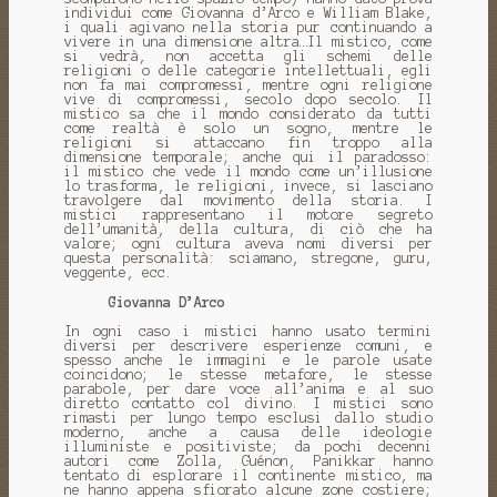
individui come Giovanna d’Arco e William Blake,
i quali agivano nella storia pur continuando a
vivere in una dimensione altra…Il mistico, come
si vedrà, non accetta gli schemi delle
religioni o delle categorie intellettuali, egli
non fa mai compromessi, mentre ogni religione
vive di compromessi, secolo dopo secolo. Il
mistico sa che il mondo considerato da tutti
come realtà è solo un sogno, mentre le
religioni si attaccano fin troppo alla
dimensione temporale; anche qui il paradosso:
il mistico che vede il mondo come un’illusione
lo trasforma, le religioni, invece, si lasciano
travolgere dal movimento della storia. I
mistici rappresentano il motore segreto
dell’umanità, della cultura, di ciò che ha
valore; ogni cultura aveva nomi diversi per
questa personalità: sciamano, stregone, guru,
veggente, ecc.
Giovanna D’Arco
In ogni caso i mistici hanno usato termini
diversi per descrivere esperienze comuni, e
spesso anche le immagini e le parole usate
coincidono; le stesse metafore, le stesse
parabole, per dare voce all’anima e al suo
diretto contatto col divino. I mistici sono
rimasti per lungo tempo esclusi dallo studio
moderno, anche a causa delle ideologie
illuministe e positiviste; da pochi decenni
autori come Zolla, Guénon, Panikkar hanno
tentato di esplorare il continente mistico, ma
ne hanno appena sfiorato alcune zone costiere;