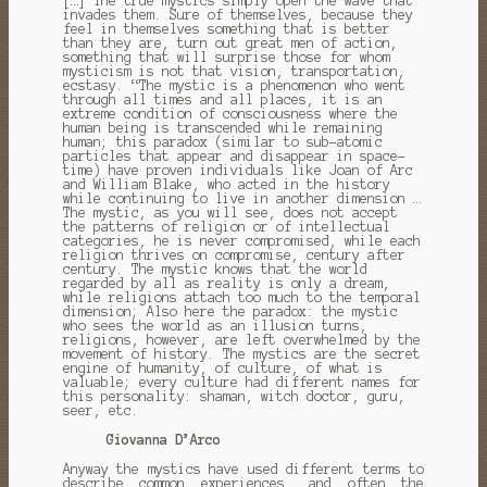
[…] The true mystics simply open the wave that
invades them.
Sure of themselves, because they
feel in themselves something that is better
than they are, turn out great men of action,
something that will surprise those for whom
mysticism is not that vision, transportation,
ecstasy. “The mystic is a phenomenon
who went
through all times and all places, it is an
extreme condition of consciousness where the
human being is transcended while remaining
human;
this paradox (similar to sub-atomic
particles that appear and disappear in space-
time) have proven individuals like Joan of Arc
and William Blake, who acted in the history
while continuing to live in another dimension …
The mystic, as
you will see, does not accept
the patterns of religion or of intellectual
categories, he is never compromised, while each
religion thrives on compromise, century after
century.
The mystic knows that the world
regarded by all as reality is only a dream,
while religions attach too much to the temporal
dimension;
Also here the paradox: the mystic
who sees the world as an illusion turns,
religions, however, are left overwhelmed by the
movement of history.
The mystics are the secret
engine of humanity, of culture, of what is
valuable;
every culture had different names for
this personality: shaman, witch doctor, guru,
seer, etc.
Giovanna D’Arco
Anyway the mystics have used different terms to
describe common experiences, and often the