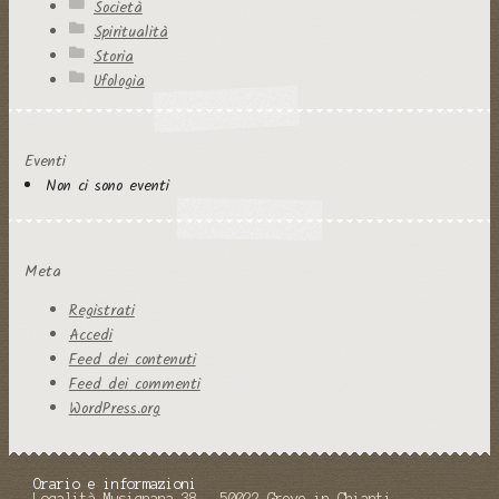
Società
Spiritualità
Storia
Ufologia
Eventi
Non ci sono eventi
Meta
Registrati
Accedi
Feed dei contenuti
Feed dei commenti
WordPress.org
Orario e informazioni
Località Musignana 38 - 50022 Greve in Chianti -