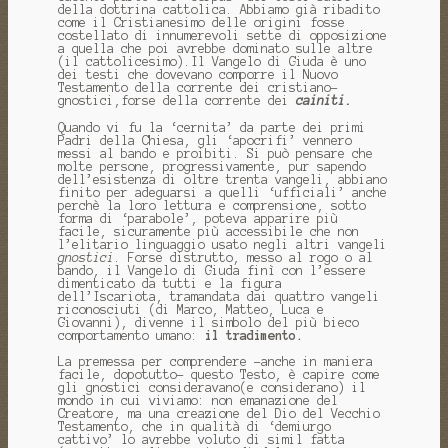
della dottrina cattolica. Abbiamo già ribadito
come il Cristianesimo delle origini fosse
costellato di innumerevoli sette di opposizione
a quella che poi avrebbe dominato sulle altre
(il cattolicesimo).Il Vangelo di Giuda è uno
dei testi che dovevano comporre il Nuovo
Testamento della corrente dei cristiano-
gnostici,forse della corrente dei
cainiti.
Quando vi fu la ‘cernita’ da parte dei primi
Padri della Chiesa, gli ‘apocrifi’ vennero
messi al bando e proibiti. Si può pensare che
molte persone, progressivamente, pur sapendo
dell’esistenza di oltre trenta vangeli, abbiano
finito per adeguarsi a quelli ‘ufficiali’ anche
perchè la loro lettura e comprensione, sotto
forma di ‘parabole’, poteva apparire più
facile, sicuramente più accessibile che non
l’elitario linguaggio usato negli altri vangeli
gnostici
. Forse distrutto, messo al rogo o al
bando, il Vangelo di Giuda finì con l’essere
dimenticato da tutti e la figura
dell’Iscariota, tramandata dai quattro vangeli
riconosciuti (di Marco, Matteo, Luca e
Giovanni), divenne il simbolo del più bieco
comportamento umano:
il tradimento.
La premessa per comprendere -anche in maniera
facile, dopotutto- questo Testo, è capire come
gli gnostici consideravano(e considerano) il
mondo in cui viviamo: non emanazione del
Creatore, ma una creazione del Dio del Vecchio
Testamento, che in qualità di ‘demiurgo
cattivo’ lo avrebbe voluto di simil fatta