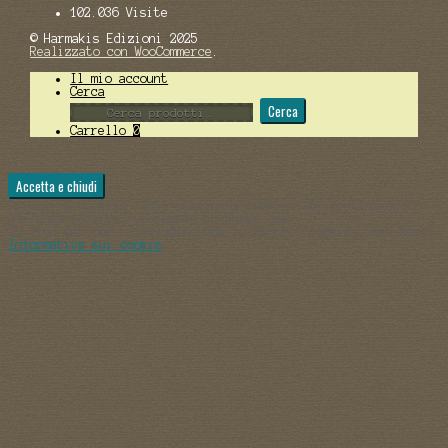
102.036 Visite
© Harmakis Edizioni 2025
Realizzato con WooCommerce
.
Il mio account
Cerca
Cerca:
Cerca
Carrello
0
Privacy & Cookies: This site uses cookies. By continuing to
use this website, you agree to their use.
To find out more, including how to control cookies, see here:
Informativa sui cookie