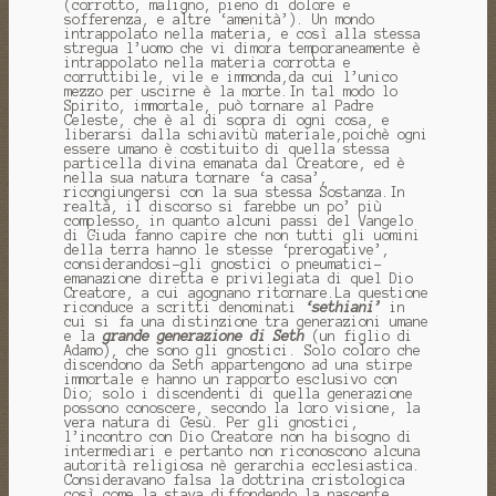
(corrotto, maligno, pieno di dolore e
sofferenza, e altre ‘amenità’). Un mondo
intrappolato nella materia, e così alla stessa
stregua l’uomo che vi dimora temporaneamente è
intrappolato nella materia corrotta e
corruttibile, vile e immonda,da cui l’unico
mezzo per uscirne è la morte.In tal modo lo
Spirito, immortale, può tornare al Padre
Celeste, che è al di sopra di ogni cosa, e
liberarsi dalla schiavitù materiale,poichè ogni
essere umano è costituito di quella stessa
particella divina emanata dal Creatore, ed è
nella sua natura tornare ‘a casa’,
ricongiungersi con la sua stessa Sostanza.In
realtà, il discorso si farebbe un po’ più
complesso, in quanto alcuni passi del Vangelo
di Giuda fanno capire che non tutti gli uomini
della terra hanno le stesse ‘prerogative’,
considerandosi-gli gnostici o pneumatici-
emanazione diretta e privilegiata di quel Dio
Creatore, a cui agognano ritornare.La questione
riconduce a scritti denominati
‘sethiani’
in
cui si fa una distinzione tra generazioni umane
e la
grande generazione di Seth
(un figlio di
Adamo), che sono gli gnostici. Solo coloro che
discendono da Seth appartengono ad una stirpe
immortale e hanno un rapporto esclusivo con
Dio; solo i discendenti di quella generazione
possono conoscere, secondo la loro visione, la
vera natura di Gesù. Per gli gnostici,
l’incontro con Dio Creatore non ha bisogno di
intermediari e pertanto non riconoscono alcuna
autorità religiosa nè gerarchia ecclesiastica.
Consideravano falsa la dottrina cristologica
così come la stava diffondendo la nascente