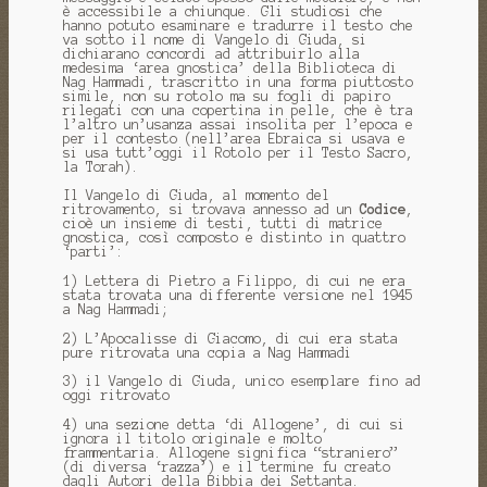
è accessibile a chiunque. Gli studiosi che
hanno potuto esaminare e tradurre il testo che
va sotto il nome di Vangelo di Giuda, si
dichiarano concordi ad attribuirlo alla
medesima ‘area gnostica’ della Biblioteca di
Nag Hammadi, trascritto in una forma piuttosto
simile, non su rotolo ma su fogli di papiro
rilegati con una copertina in pelle, che è tra
l’altro un’usanza assai insolita per l’epoca e
per il contesto (nell’area Ebraica si usava e
si usa tutt’oggi il Rotolo per il Testo Sacro,
la Torah).
Il Vangelo di Giuda, al momento del
ritrovamento, si trovava annesso ad un
Codice
,
cioè un insieme di testi, tutti di matrice
gnostica, così composto e distinto in quattro
‘parti’:
1) Lettera di Pietro a Filippo, di cui ne era
stata trovata una differente versione nel 1945
a Nag Hammadi;
2) L’Apocalisse di Giacomo, di cui era stata
pure ritrovata una copia a Nag Hammadi
3) il Vangelo di Giuda, unico esemplare fino ad
oggi ritrovato
4) una sezione detta ‘di Allogene’, di cui si
ignora il titolo originale e molto
frammentaria. Allogene significa “straniero”
(di diversa ‘razza’) e il termine fu creato
dagli Autori della Bibbia dei Settanta.