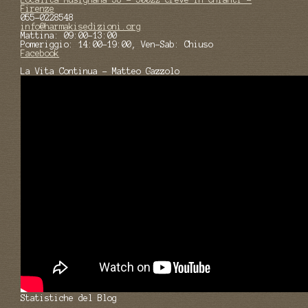
Firenze
055-0228548
info@harmakisedizioni.org
Mattina: 09:00-13:00
Pomeriggio: 14:00-19:00, Ven-Sab: Chiuso
Facebook
La Vita Continua - Matteo Gazzolo
Statistiche del Blog