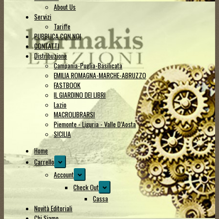
About Us
Servizi
Tariffe
PUBBLICA CON NOI
CONTATTI
Distribuzione
Campania-Puglia-Basilicata
EMILIA ROMAGNA-MARCHE-ABRUZZO
FASTBOOK
IL GIARDINO DEI LIBRI
Lazio
MACROLIBRARSI
Piemonte - Liguria - Valle D’Aosta
SICILIA
Home
Espandi
Carrello
il
Espandi
Account
menu
il
Espandi
Check Out
child
menu
il
Cassa
child
menu
Novità Editoriali
child
Chi Siamo