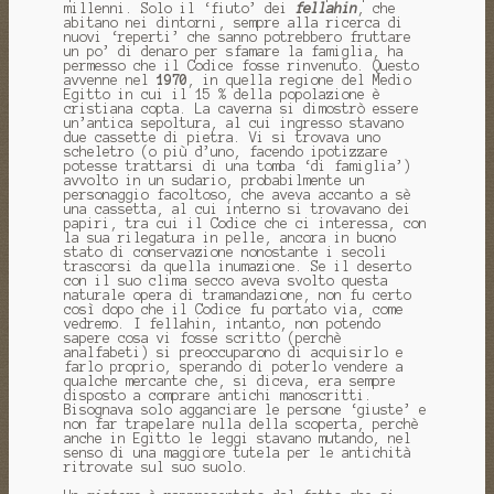
millenni. Solo il ‘fiuto’ dei
fellahin
, che
abitano nei dintorni, sempre alla ricerca di
nuovi ‘reperti’ che sanno potrebbero fruttare
un po’ di denaro per sfamare la famiglia, ha
permesso che il Codice fosse rinvenuto. Questo
avvenne nel
1970
, in quella regione del Medio
Egitto in cui il 15 % della popolazione è
cristiana copta. La caverna si dimostrò essere
un’antica sepoltura, al cui ingresso stavano
due cassette di pietra. Vi si trovava uno
scheletro (o più d’uno, facendo ipotizzare
potesse trattarsi di una tomba ‘di famiglia’)
avvolto in un sudario, probabilmente un
personaggio facoltoso, che aveva accanto a sè
una cassetta, al cui interno si trovavano dei
papiri, tra cui il Codice che ci interessa, con
la sua rilegatura in pelle, ancora in buono
stato di conservazione nonostante i secoli
trascorsi da quella inumazione. Se il deserto
con il suo clima secco aveva svolto questa
naturale opera di tramandazione, non fu certo
così dopo che il Codice fu portato via, come
vedremo. I fellahin, intanto, non potendo
sapere cosa vi fosse scritto (perchè
analfabeti) si preoccuparono di acquisirlo e
farlo proprio, sperando di poterlo vendere a
qualche mercante che, si diceva, era sempre
disposto a comprare antichi manoscritti.
Bisognava solo agganciare le persone ‘giuste’ e
non far trapelare nulla della scoperta, perchè
anche in Egitto le leggi stavano mutando, nel
senso di una maggiore tutela per le antichità
ritrovate sul suo suolo.