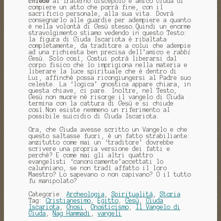
chiede
al fraterno discepolo e amico Giuda di
compiere un atto che porrà fine, con il
sacrificio personale, alla sua vita. Dovrà
consegnarlo alle guardie per adempiere a quanto
è nella volontà di Gesù stesso.Quindi un enorme
stravolgimento stiamo vedendo in questo Testo:
la figura di Giuda Iscariota è ribaltata
completamente, da traditore a colui che adempie
ad una richiesta ben precisa dell’amico e
rabbi
Gesù. Solo così, Costui potrà liberarsi dal
corpo fisico che lo imprigiona nella materia e
liberare la luce spirituale che è dentro di
Lui, affinchè possa ricongiungersi al Padre suo
celeste. La ‘logica’ gnostica appare chiara, in
questa chiave, ci pare. Inoltre, nel Testo,
Gesù non muore nè risorge:il vangelo di Giuda
termina con la cattura di Gesù e si chiude
così.Non esiste nemmeno un riferimento al
possibile suicidio di Giuda Iscariota.
Ora, che Giuda avesse scritto un Vangelo e che
questo saltasse fuori, è un fatto strabiliante:
anzitutto come mai un ‘traditore’ dovrebbe
scrivere una propria versione dei fatti e
perchè? E come mai gli altri quattro
evangelisti ‘canonicamente’accettati lo
calunniano, se non tradì affatto il loro
Maestro? Lo sapevano o non capivano? O il tutto
fu manipolato?
Categorie:
Archeologia
,
Spiritualità
,
Storia
Tag:
Cristianesimo
,
Egitto
,
Gesù
,
Giuda
Iscariota
,
Gnosi
,
Gnosticismo
,
Il Vangelo di
Giuda
,
Nag Hammadi
,
vangeli