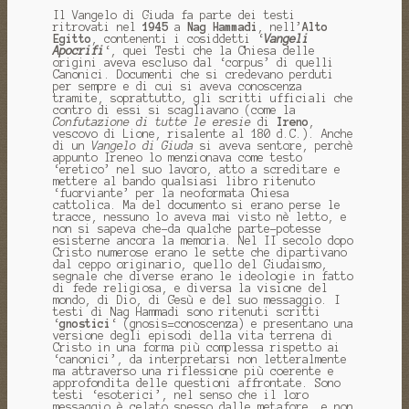
Il Vangelo di Giuda fa parte dei testi
ritrovati nel
1945
a
Nag Hammadi
, nell’
Alto
Egitto
, contenenti i cosiddetti ‘
Vangeli
Apocrifi
‘, quei Testi che la Chiesa delle
origini aveva escluso dal ‘corpus’ di quelli
Canonici. Documenti che si credevano perduti
per sempre e di cui si aveva conoscenza
tramite, soprattutto, gli scritti ufficiali che
contro di essi si scagliavano (come la
Confutazione di tutte le eresie
di
Ireno
,
vescovo di Lione, risalente al 180 d.C.). Anche
di un
Vangelo di Giuda
si aveva sentore, perchè
appunto Ireneo lo menzionava come testo
‘eretico’ nel suo lavoro, atto a screditare e
mettere al bando qualsiasi libro ritenuto
‘fuorviante’ per la neoformata Chiesa
cattolica. Ma del documento si erano perse le
tracce, nessuno lo aveva mai visto nè letto, e
non si sapeva che-da qualche parte-potesse
esisterne ancora la memoria. Nel II secolo dopo
Cristo numerose erano le sette che dipartivano
dal ceppo originario, quello del Giudaismo,
segnale che diverse erano le ideologie in fatto
di fede religiosa, e diversa la visione del
mondo, di Dio, di Gesù e del suo messaggio. I
testi di Nag Hammadi sono ritenuti scritti
‘
gnostici
‘ (gnosis=conoscenza) e presentano una
versione degli episodi della vita terrena di
Cristo in una forma più complessa rispetto ai
‘canonici’, da interpretarsi non letteralmente
ma attraverso una riflessione più coerente e
approfondita delle questioni affrontate. Sono
testi ‘esoterici’, nel senso che il loro
messaggio è celato spesso dalle metafore, e non