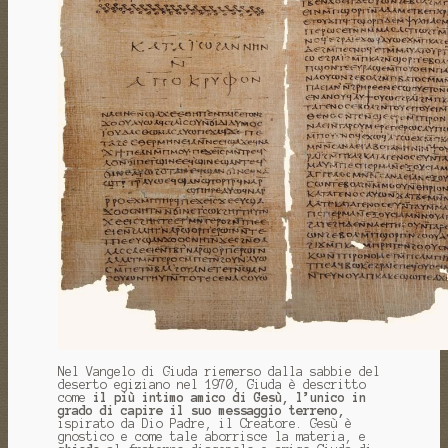
Nel Vangelo di Giuda riemerso dalla sabbie del
deserto egiziano nel 1970, Giuda è descritto
come
il più intimo amico di Gesù,
l’unico in
grado di capire il suo messaggio terreno,
ispirato da Dio Padre, il Creatore. Gesù è
gnostico e come tale aborrisce la materia, e