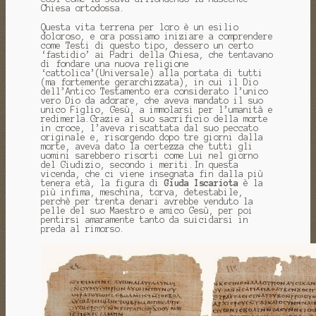
Chiesa ortodossa.
Questa vita terrena per loro è un esilio
doloroso, e ora possiamo iniziare a comprendere
come Testi di questo tipo, dessero un certo
‘fastidio’ ai Padri della Chiesa, che tentavano
di fondare una nuova religione
‘cattolica’(Universale) alla portata di tutti
(ma fortemente gerarchizzata), in cui il Dio
dell’Antico Testamento era considerato l’unico
vero Dio da adorare, che aveva mandato il suo
unico Figlio, Gesù, a immolarsi per l’umanità e
redimerla.Grazie al suo sacrificio della morte
in croce, l’aveva riscattata dal suo peccato
originale e, risorgendo dopo tre giorni dalla
morte, aveva dato la certezza che tutti gli
uomini sarebbero risorti come Lui nel giorno
del Giudizio, secondo i meriti.In questa
vicenda, che ci viene insegnata fin dalla più
tenera età, la figura di
Giuda Iscariota
è la
più infima, meschina, torva, detestabile,
perchè per trenta denari avrebbe venduto la
pelle del suo Maestro e amico Gesù, per poi
pentirsi amaramente tanto da suicidarsi in
preda al rimorso.