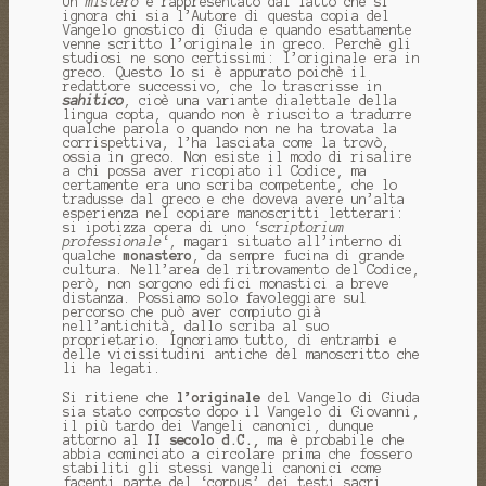
Un
mistero
è rappresentato dal fatto che si
ignora chi sia l’Autore di questa copia del
Vangelo gnostico di Giuda e quando esattamente
venne scritto l’originale in greco. Perchè gli
studiosi ne sono certissimi: l’originale era in
greco. Questo lo si è appurato poichè il
redattore successivo, che lo trascrisse in
sahitico
, cioè una variante dialettale della
lingua copta, quando non è riuscito a tradurre
qualche parola o quando non ne ha trovata la
corrispettiva, l’ha lasciata come la trovò,
ossia in greco. Non esiste il modo di risalire
a chi possa aver ricopiato il Codice, ma
certamente era uno scriba competente, che lo
tradusse dal greco e che doveva avere un’alta
esperienza nel copiare manoscritti letterari:
si ipotizza opera di uno ‘
scriptorium
professionale
‘, magari situato all’interno di
qualche
monastero
, da sempre fucina di grande
cultura. Nell’area del ritrovamento del Codice,
però, non sorgono edifici monastici a breve
distanza. Possiamo solo favoleggiare sul
percorso che può aver compiuto già
nell’antichità, dallo scriba al suo
proprietario. Ignoriamo tutto, di entrambi e
delle vicissitudini antiche del manoscritto che
li ha legati.
Si ritiene che
l’originale
del Vangelo di Giuda
sia stato composto dopo il Vangelo di Giovanni,
il più tardo dei Vangeli canonici, dunque
attorno al
II secolo d.C.,
ma è probabile che
abbia cominciato a circolare prima che fossero
stabiliti gli stessi vangeli canonici come
facenti parte del ‘corpus’ dei testi sacri