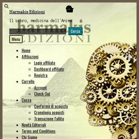
Vai
Vai
Harmakis Edizioni
alla
al
navigazione
contenuto
Il Libro, medicina dell'Anima
Cerca:
Cerca
Menu
Home
Affiliazioni
Login affiliato
Dashboard affiliato
Registra
Carrello
Account
Check Out
Cassa
Conferma di acquisto
Cronologia acquisti
Transazione fallita
Novità Editoriali
Terms and Conditions
Chi Siamo