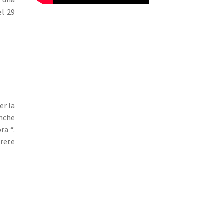
el 29
er la
anche
ra “.
arete