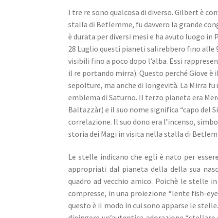
I tre re sono qualcosa di diverso.
Gilbert è con
stalla di Betlemme, fu davvero la grande con
è durata per diversi mesi e ha avuto luogo in Pe
28 Luglio questi
pianeti salirebbero fino alle 9
visibili fino a poco dopo l’alba.
Essi rappresen
il re portando mirra).
Questo perché Giove è i
sepolture, ma anche di longevità. La
Mirra fu
emblema di Saturno.
Il terzo pianeta era Merc
Baltazzàr) e il suo nome significa “capo del S
correlazione.
Il suo dono era l’incenso, sim
storia dei Magi in visita nella stalla di Betl
Le stelle indicano che egli è nato per esse
appropriati dal pianeta della della sua nas
quadro ad vecchio amico. Poichè
le stelle i
compresse, in una proiezione “lente fish-eye
questo è il modo in cui sono apparse le stelle
dipingere un’autentica adorazione “stellare 