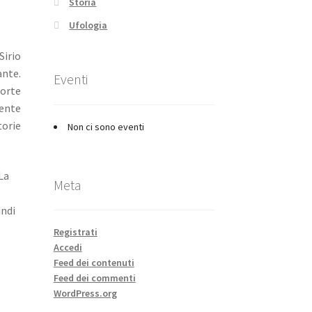
Storia
Ufologia
Sirio
ante.
Eventi
sorte
ente
torie
Non ci sono eventi
La
Meta
indi
Registrati
Accedi
Feed dei contenuti
Feed dei commenti
WordPress.org