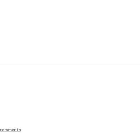
iali
Terms and Conditions
Chi Siamo
Servizi
PUBBLICA CON NOI
n commento