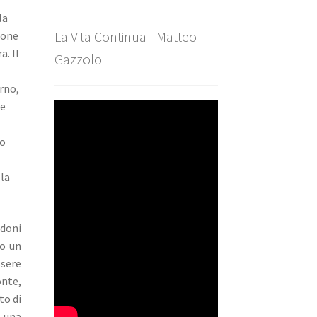
la
La Vita Continua - Matteo
ione
a. Il
Gazzolo
rno,
 e
(o
la
 doni
to un
ssere
onte,
to di
o una