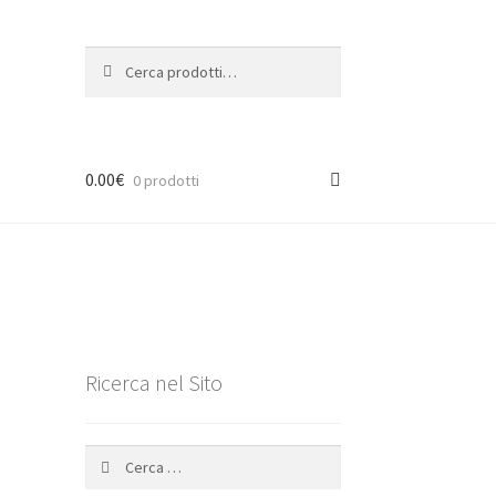
Cerca:
Cerca
0.00
€
0 prodotti
Ricerca nel Sito
Ricerca
per: