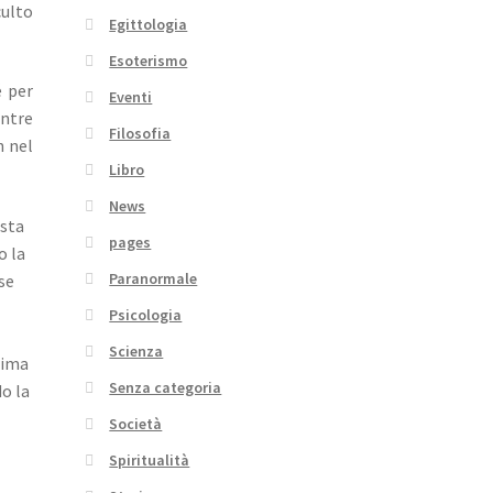
culto
Egittologia
Esoterismo
é per
Eventi
entre
Filosofia
n nel
Libro
News
esta
pages
o la
Paranormale
se
e
Psicologia
Scienza
rima
Senza categoria
o la
Società
Spiritualità