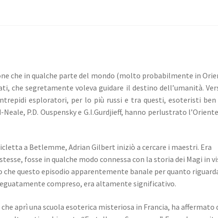
zione che in qualche parte del mondo (molto probabilmente in Orie
iati, che segretamente voleva guidare il destino dell’umanità.
Ver
trepidi esploratori, per lo più russi e tra questi, esoteristi ben
-Neale, P.D.
Ouspensky e G.I.Gurdjieff, hanno perlustrato l’Oriente
cicletta a Betlemme, Adrian Gilbert iniziò a cercare i maestri.
Era
stesse, fosse in qualche modo connessa con la storia dei Magi in vi
ro che questo episodio apparentemente banale per quanto riguarda
o adeguatamente compreso, era altamente significativo.
e che aprì una scuola esoterica misteriosa in Francia, ha affermato 