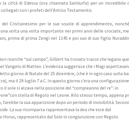
 la città di Edessa (ora chiamata Sanliurfa) per un incredibile 
collegati con i profeti dell’Antico Testamento.
 del Cristianesimo per le sue scuole di apprendimento, nonch
a una volta
una volta importante nei primi anni delle crociate, m
ni, prima di prima Zengi nel 1145 e poi suo di suo figlio Nuraddi
riori ricerche “sul campo”, Gilbert ha trovato tracce che legano qu
nel Vangelo di Matteo.
L’evidenza suggerisce che i Magi aspettavan
detto giorno di Natale del 25 dicembre, (che è in ogni caso sulla ba
ra), ma il 29 luglio
7 a.C.
In questo giorno c’era una configurazion
il sole si alzava nella posizione del “compleanno del re”: in
eone”con stella di Regolo nel Leone.
Allo stesso tempo, appena p
lo, farebbe la sua apparizione dopo un periodo di invisibilità.
Second
Iside.
La sua ricomparsa rappresentava la dea che esce dal
io Horus, rappresentato dal Sole in congiunzione con Regolo.