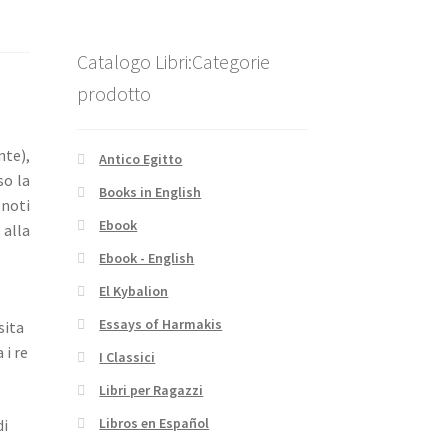
Catalogo Libri:Categorie
prodotto
nte),
Antico Egitto
so la
Books in English
 noti
Ebook
 alla
Ebook - English
El Kybalion
Essays of Harmakis
sita
 i re
I Classici
Libri per Ragazzi
Libros en Español
di