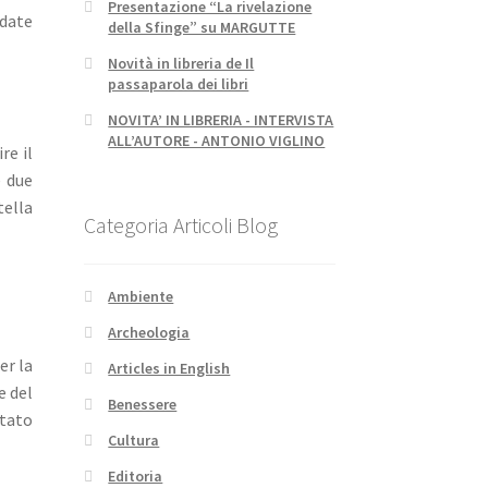
Presentazione “La rivelazione
 date
della Sfinge” su MARGUTTE
Novità in libreria de Il
passaparola dei libri
NOVITA’ IN LIBRERIA - INTERVISTA
ALL’AUTORE - ANTONIO VIGLINO
re il
e due
tella
Categoria Articoli Blog
Ambiente
Archeologia
er la
Articles in English
e del
Benessere
stato
Cultura
Editoria