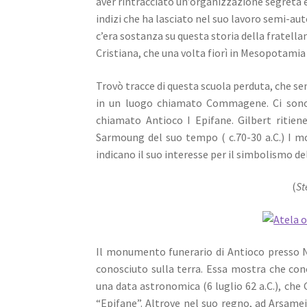
aver rintracciato un’organizzazione segreta
indizi che ha lasciato nel suo lavoro semi-aut
c’era sostanza su questa storia della fratell
Cristiana, che una volta fiorì in Mesopotami
Trovò tracce di questa scuola perduta, che sem
in un luogo chiamato Commagene. Ci sono 
chiamato Antioco I Epifane. Gilbert ritie
Sarmoung del suo tempo ( c.70-30 a.C.) I mo
indicano il suo interesse per il simbolismo de
(
St
Il monumento funerario di Antioco presso Ni
conosciuto sulla terra. Essa mostra che con
una data astronomica (6 luglio 62 a.C.), che G
“Epifane”. Altrove nel suo regno, ad Arsamei