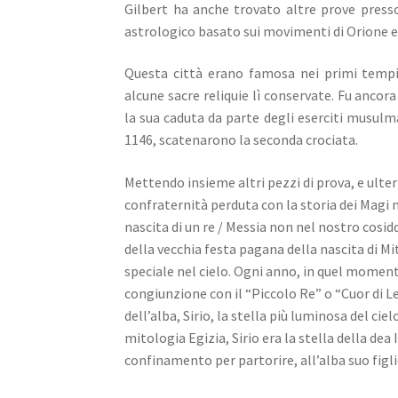
Gilbert ha anche trovato altre prove presso
astrologico basato sui movimenti di Orione e 
Questa città erano famosa nei primi tempi
alcune sacre reliquie lì conservate. Fu ancor
la sua caduta da parte degli eserciti musulma
1146, scatenarono la seconda crociata.
Mettendo insieme altri pezzi di prova, e ulte
confraternità perduta con la storia dei Magi 
nascita di un re / Messia non nel nostro cosid
della vecchia festa pagana della nascita di Mit
speciale nel cielo.
Ogni anno, in quel momento 
congiunzione con il “Piccolo Re” o “Cuor di L
dell’alba, Sirio, la stella più luminosa del cie
mitologia Egizia, Sirio era la stella della dea 
confinamento per partorire, all’alba
suo figl