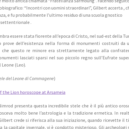
 e molto antica chiamata “Fratellanza Sarmoung”.
Facendo seguito
obiografico: “Incontri con uomini straordinari”, Gilbert accerta , c
anza, e fu probabilmente l’ultimo residuo di una scuola gnostico
a settentrionale
.
bra essere stata fiorente all’epoca di Cristo, nel sud-est della Tu
prove dell’esistenza nella forma di monumenti costruiti da 
ne che questo re minore era strettamente legato alla confrate
numenti lasciati sparsi nel suo piccolo regno sull’Eufrate supe
l Leone (Leo).
ele del Leone di Commagene
)
mrod presenta questa incredibile stele che è il più antico oro
osceva molto bene l’astrologia e la tradizione ermetica. In real
ilbert crede si riferisca alla sua iniziazione, quando ricevette il t
a la capitale invernale, vi è condotto misterioso. Gli archeologi