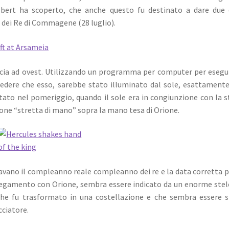
lbert ha scoperto, che anche questo fu destinato a dare due
” dei Re di Commagene (28 luglio).
accia ad ovest. Utilizzando un programma per computer per esegui
ò vedere che esso, sarebbe stato illuminato dal sole, esattament
tato nel pomeriggio, quando il sole era in congiunzione con la s
ione “stretta di mano” sopra la mano tesa di Orione.
lavano il compleanno reale compleanno dei re e la data corretta p
collegamento con Orione, sembra essere indicato da un enorme stel
che fu trasformato in una costellazione e che sembra essere 
cciatore.