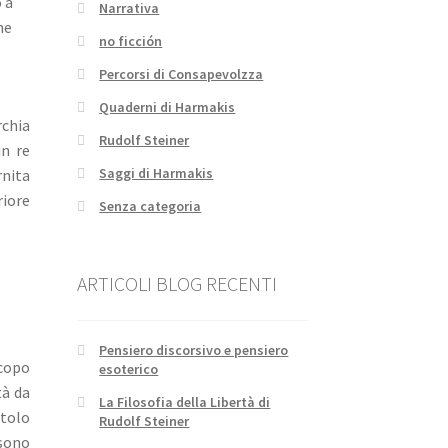
 a
Narrativa
he
no ficción
Percorsi di Consapevolzza
Quaderni di Harmakis
rchia
Rudolf Steiner
un re
Saggi di Harmakis
rnita
riore
Senza categoria
ARTICOLI BLOG RECENTI
Pensiero discorsivo e pensiero
scopo
esoterico
tà da
La Filosofia della Libertà di
itolo
Rudolf Steiner
 sono