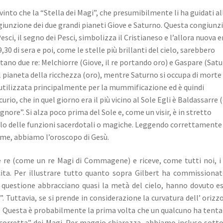
vinto che la “Stella dei Magi”, che presumibilmente li ha guidati al
giunzione dei due grandi pianeti Giove e Saturno.
Questa congiunz
sci, il segno dei Pesci, simbolizza il Cristianeso e l’allora nuova er
,30 di sera e poi, come le stelle più brillanti del cielo, sarebbero
tano due re: Melchiorre (Giove, il re portando oro) e Gaspare (Satu
l pianeta della ricchezza (oro), mentre Saturno si occupa di morte
 utilizzata principalmente per la mummificazione ed è quindi
urio, che in quel giorno era il più vicino al Sole
Egli è Baldassarre 
ignore”.
Si alza poco prima del Sole e, come un visir, è in stretto
bolo delle funzioni sacerdotali o magiche. Leggendo correttamente
emme, abbiamo l’oroscopo di Gesù.
re re (come un re Magi di Commagene) e riceve, come tutti noi, i
cita.
Per illustrare tutto quanto sopra Gilbert ha commissiona
n questione abbracciano quasi la metà del cielo, hanno dovuto e
”.
Tuttavia, se si prende in considerazione la curvatura dell’ orizz
.
Questa è probabilmente la prima volta che un qualcuno ha tenta
corretta” dei Magi.
Per maggio chiarezza, abbiamo incluso sott