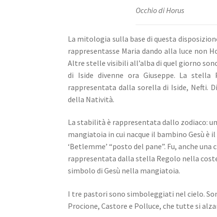
Occhio di Horus
La mitologia sulla base di questa disposizione
rappresentasse Maria dando alla luce non Hor
Altre stelle visibili all’alba di quel giorno son
di Iside divenne ora Giuseppe.
La stella
rappresentata dalla sorella di Iside, Nefti. 
della Natività.
La stabilità è rappresentata dallo zodiaco: un
mangiatoia in cui nacque il bambino Gesù è il 
‘Betlemme’ “posto del pane”. Fu,
anche una cit
rappresentata dalla stella Regolo nella cost
simbolo di Gesù nella mangiatoia.
I tre pastori sono simboleggiati nel cielo.
Son
Procione, Castore e Polluce, che tutte si alzan