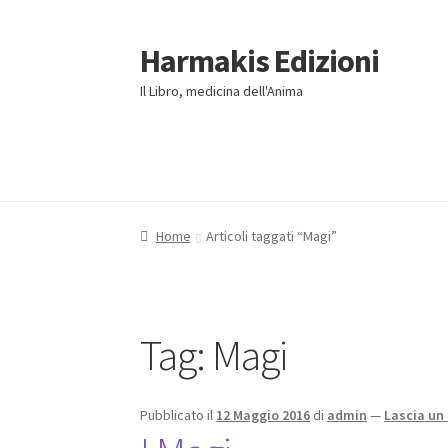
Harmakis Edizioni
Vai
Vai
alla
al
Il Libro, medicina dell'Anima
navigazione
contenuto
Home
Affiliazioni
Carrello
Cassa
Novità Editor
CONTATTI
Distribuzione
Home
Articoli taggati “Magi”
Tag:
Magi
Pubblicato il
12 Maggio 2016
di
admin
—
Lascia u