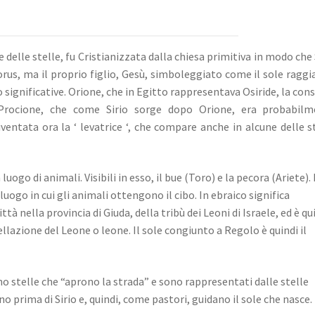
 delle stelle, fu Cristianizzata dalla chiesa primitiva in modo che 
us, ma il proprio figlio, Gesù, simboleggiato come il sole raggi
o significative.
Orione, che in Egitto rappresentava Osiride, la con
 Procione, che come Sirio sorge dopo Orione, era probabilm
Diventata ora la
‘ levatrice ‘, che compare anche in alcune delle s
 luogo di animali.
Visibili in esso, il bue (Toro) e la pecora (Ariete).
luogo in cui gli animali ottengono il cibo.
In ebraico significa
tà nella provincia di Giuda, della tribù dei Leoni di Israele, ed è qu
ellazione del Leone o leone.
Il sole congiunto a Regolo è quindi il
o stelle che “aprono la strada” e sono rappresentati dalle stelle
o prima di Sirio e, quindi, come pastori, guidano il sole che nasce.