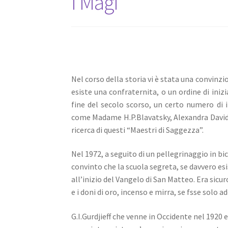
I Magi
Nel corso della storia vi è stata una convin
esiste una confraternita, o un ordine di iniz
fine del secolo scorso, un certo numero di in
come Madame H.P.Blavatsky, Alexandra David
ricerca di questi “Maestri di Saggezza”.
Nel 1972, a seguito di un pellegrinaggio in bi
convinto che la scuola segreta, se davvero esi
all’inizio del Vangelo di San Matteo.
Era sicu
e i doni di oro, incenso e mirra, se fsse sol
G.I.Gurdjieff che venne in Occidente nel 1920 