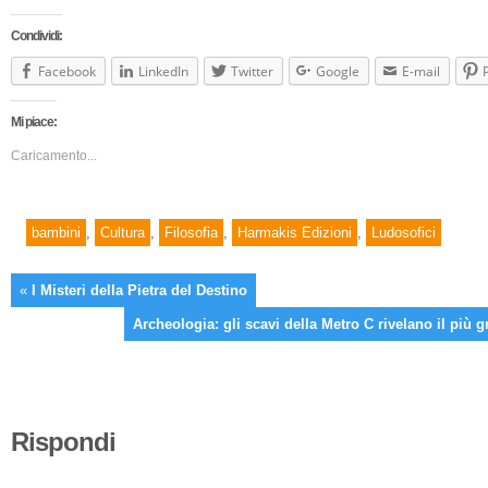
Condividi:
Facebook
LinkedIn
Twitter
Google
E-mail
Mi piace:
Caricamento...
bambini
,
Cultura
,
Filosofia
,
Harmakis Edizioni
,
Ludosofici
«
I Misteri della Pietra del Destino
Archeologia: gli scavi della Metro C rivelano il più
Rispondi