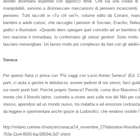
astratti diventano esperibili con approcci ibridi. Che sia una colata di
manipolabili, servono a disinnescare meccanismi di pensiero incancreniti,
pensiero. Tutti raccolti in «Tu chi sei?», volume edito da Corraini, man
bambini e adulti curiosi, che raccoglie i pensieri di Socrate, Eraclito, Deleu
grafici e illustratori. «Quando devo spiegare quel concetto ad un bambino di
loro reazione è immediata, lo confermano gli stessi genitori. Sono molto 
lasciarsi meravigliare. Un lavoro molto più complesso da fare con gli adulti»
Seneca
Per questo Ilaria ci prova con “Più saggi con Lucio Anneo Seneca” (Ed. Ch
parti, ci aiuta a gestire le debolezze, essere padroni di noi stessi, farci g
sui nostri punti forti. Perché proprio Seneca? Perché, come dice Massimo Ci
mente che il filosofo latino, costretto a vivere anni sulle rive del Nilo per 
stesso, aprendosi ad un mondo nuovo, tra malattia e ed emozioni contrastan
da leggere e sperimentare anche grazie ai Ludosofici, che rendono visibile l’i
http://milano.corriere.it/notizie/cronaca/14_novembre_27/laboratori-filosof
763e-11e4-8593-6ac58034c3d7.shtml