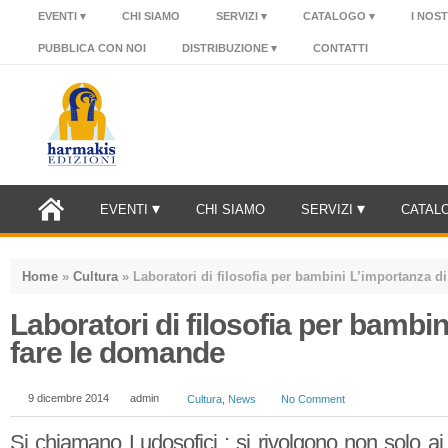
EVENTI
CHI SIAMO
SERVIZI
CATALOGO
I NOS
PUBBLICA CON NOI
DISTRIBUZIONE
CONTATTI
EVENTI
CHI SIAMO
SERVIZI
CATAL
Home
»
Cultura
»
Laboratori di filosofia per bambini L’importanza d
Laboratori di filosofia per bambin
fare le domande
9 dicembre 2014
admin
Cultura
,
News
No Comment
Si chiamano Ludosofici : si rivolgono non solo ai