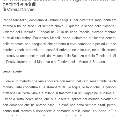
genitori e adulti
di Valeria Dalcore
Per essere felici, dobbiamo diventare saggi. E per diventare saggi dobbia
attorno a noi ne susciti di sempre nuove. È questo lo scopo della filosofia d
viviamo dai Ludosofici. Fondati nel 2010 da Ilaria Rodella, giovane mant
di studi universitari Francesco Mapelli, sono «laboratori di filosofia pens
delle risposte, per insegnanti che cercano nuove domande e per adulti che
perché, vecchi e nuovi». I Ludosofici arrivano nelle scuole, nelle bibliotech
e creatività anche nei musei, dal Museo della Scienza e della Tecnica di M
al Festivaletteratura di Mantova e al Festival della Mente di Sarzana.
Le non risposte
Il loro è un metodo che vuole toccare con mano, nel vero senso della parola: 
mondo, l’arte concettuale, le stampanti 3D, le foglie, le fabbriche, le person
grattacieli di Porta Nuova a Milano si trasforma in un viaggio nel sublime 
- tiene a sottolineare Ilaria, che si è lasciata ispirare dal metodo didattico
con domande che ne aprono altre. I filosofi non sono sempre citati, perch
hanno tutti provato a rispondere a domande simili, come “chi sono io?” o 