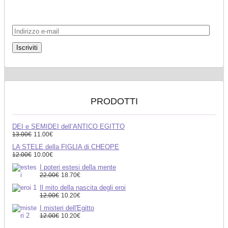
Iscriviti al sito per ricevere tutti gli aggiornamenti.
Unisciti a 2.410 altri iscritti
I
n
d
i
r
i
z
z
o
e
PRODOTTI
-
m
a
DEI e SEMIDEI dell’ANTICO EGITTO
i
13.00€
11.00€
l
LA STELE della FIGLIA di CHEOPE
12.00€
10.00€
I poteri estesi della mente
22.00€
18.70€
Il mito della nascita degli eroi
12.00€
10.20€
I misteri dell'Egitto
12.00€
10.20€