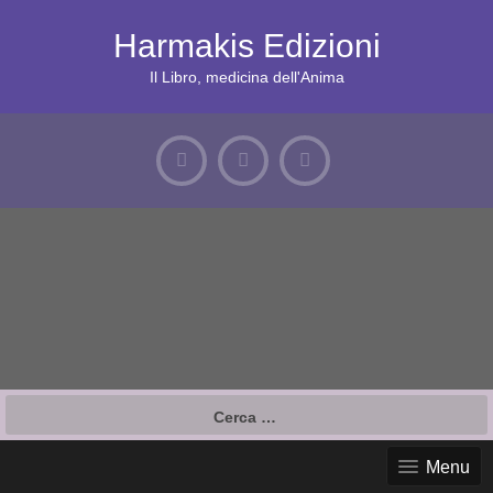
S
k
Harmakis Edizioni
i
p
Il Libro, medicina dell'Anima
t
o
c
o
n
t
e
n
t
R
i
c
Menu
e