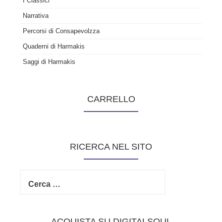
I Classici
Narrativa
Percorsi di Consapevolzza
Quaderni di Harmakis
Saggi di Harmakis
CARRELLO
RICERCA NEL SITO
R
i
c
e
r
ACQUISTA SU DIGITALSOUL