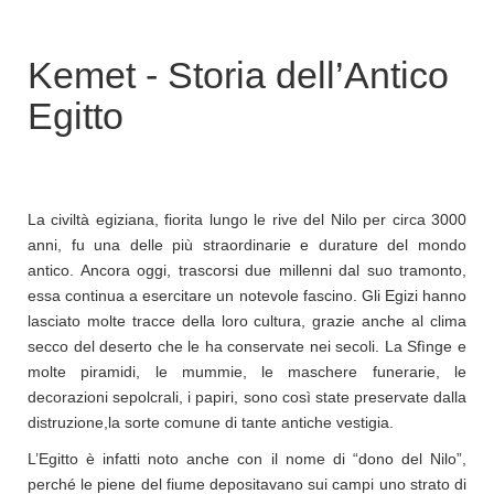
r
c
a
Kemet - Storia dell’Antico
p
e
Egitto
r
:
La civiltà egiziana, fiorita lungo le rive del Nilo per circa 3000
anni, fu una delle più straordinarie e durature del mondo
antico. Ancora oggi, trascorsi due millenni dal suo tramonto,
essa continua a esercitare un notevole fascino. Gli Egizi hanno
lasciato molte tracce della loro cultura, grazie anche al clima
secco del deserto che le ha conservate nei secoli. La Sfìnge e
molte piramidi, le mummie, le maschere funerarie, le
decorazioni sepolcrali, i papiri, sono così state preservate dalla
distruzione,la sorte comune di tante antiche vestigia.
L’Egitto è infatti noto anche con il nome di “dono del Nilo”,
perché le piene del fiume depositavano sui campi uno strato di