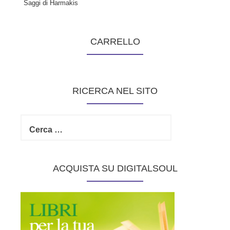
Saggi di Harmakis
CARRELLO
RICERCA NEL SITO
R
i
c
e
r
ACQUISTA SU DIGITALSOUL
c
a
p
e
r
: