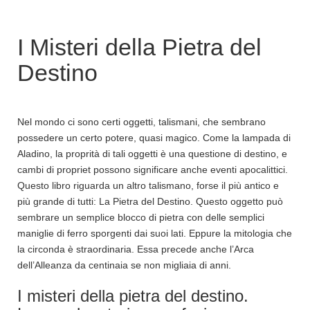
r
c
a
I Misteri della Pietra del
p
e
Destino
r
:
Nel mondo ci sono certi oggetti, talismani, che sembrano
possedere un certo potere, quasi magico. Come la lampada di
Aladino, la proprità di tali oggetti è una questione di destino, e
cambi di propriet possono significare anche eventi apocalittici.
Questo libro riguarda un altro talismano, forse il più antico e
più grande di tutti: La Pietra del Destino. Questo oggetto può
sembrare un semplice blocco di pietra con delle semplici
maniglie di ferro sporgenti dai suoi lati. Eppure la mitologia che
la circonda è straordinaria. Essa precede anche l’Arca
dell’Alleanza da centinaia se non migliaia di anni.
I misteri della pietra del destino.