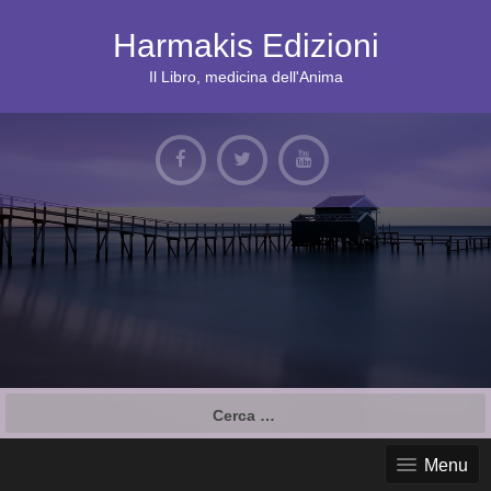
S
k
Harmakis Edizioni
i
p
Il Libro, medicina dell'Anima
t
o
c
o
n
t
e
n
t
R
i
c
Menu
e