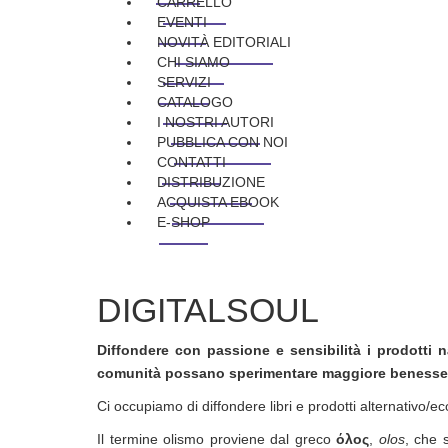
CARRELLO
EVENTI
NOVITÀ EDITORIALI
CHI SIAMO
SERVIZI
CATALOGO
I NOSTRI AUTORI
PUBBLICA CON NOI
CONTATTI
DISTRIBUZIONE
ACQUISTA EBOOK
E-SHOP
DIGITALSOUL
Diffondere con passione e sensibilità i prodotti n
comunità possano sperimentare maggiore benessere 
Ci occupiamo di diffondere libri e prodotti alternativo/eco
Il termine olismo proviene dal greco
όλος
,
olos
, che 