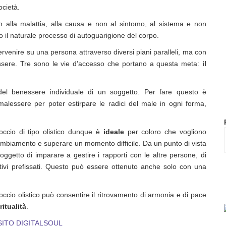
ocietà.
n alla malattia, alla causa e non al sintomo, al sistema e non
ndo il naturale processo di autoguarigione del corpo.
tervenire su una persona attraverso diversi piani paralleli, ma con
enessere. Tre sono le vie d’accesso che portano a questa meta:
il
o del benessere individuale di un soggetto. Per fare questo è
lessere per poter estirpare le radici del male in ogni forma,
occio di tipo olistico dunque è
ideale
per coloro che vogliono
 cambiamento e superare un momento difficile. Da un punto di vista
soggetto di imparare a gestire i rapporti con le altre persone, di
ttivi prefissati. Questo può essere ottenuto anche solo con una
proccio olistico può consentire il ritrovamento di armonia e di pace
ritualità
.
 SITO DIGITALSOUL