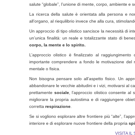
salute “globale”, l’unione di mente, corpo, ambiente e s
La ricerca della salute è orientata alla persona e no
all’organo, al riequilibrio invece che alla cura, stimola
Un approccio di tipo olistico sancisce la necessità di in
un’unica finalità: un reale e totalizzante stato di b
corpo, la mente e lo spirito.
L’approccio olistico è finalizzato al raggiungiment
importante comprendere a fondo le motivazione del ma
mentale o fisica.
Non bisogna pensare solo all’aspetto fisico. Un appr
abbandonare le vecchie abitudini e i vizi, motivarsi al
prettamente
sociale
, l’approccio olistico consente al 
migliorare la propria autostima e di raggiungere obie
corretta
respirazione
.
Se si vogliono esplorare altre frontiere più “alte”, l’ap
interiore e di esplorare nuove frontiere della propria
spi
VISITA IL