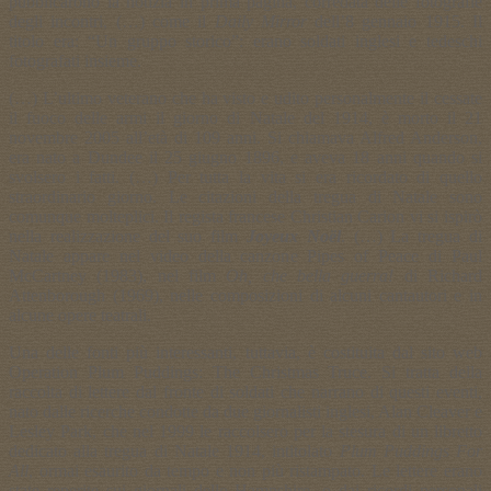
pubblicarono la notizia in prima pagina, corredata delle fotografie
degli incontri, (…) come il
Daily Mirror
dell’8 gennaio 1915. Il
titolo era: “Un gruppo storico”: erano soldati inglesi e tedeschi
fotografati insieme.
(…) L’ultimo veterano che ha visto e udito personalmente il cessate
il fuoco delle armi il giorno di Natale del 1914, è morto il 21
novembre 2005 all’età di 109 anni. Si chiamava Alfred Anderson,
era nato a Dundee il 25 giugno 1896, e aveva 18 anni quando si
svolsero i fatti. (…) Per tutta la vita si era ricordato di quello
straordinario giorno. Le citazioni della tregua di Natale sono
comunque molteplici. Il regista francese Christian Carion vi si ispirò
nella realizzazione del suo film
Joyeux Noël
. (…) La tregua di
Natale appare nel video della canzone Pipes of Peace di Paul
McCartney (1983), nel film
Oh, che bella guerra!
di Richard
Attenborough (1969), nelle composizioni di alcuni cantautori e in
alcune opere teatrali.
Una delle fonti più interessanti, tuttavia, è costituita dal sito web
Operation Plum Puddings: The Christmas Truce. Si tratta della
raccolta di lettere dal fronte di soldati che narrano di questi eventi,
nato dalle ricerche condotte da due giornalisti inglesi, Alan Cleaver e
Lesley Park, che nel 1999 le raccolsero per la stesura di un libretto
dedicato alla tregua di Natale 1914, intitolato
Plum Puddings For
All
, ormai esaurito da tempo e non più ristampato. Le lettere erano
state reperite sui giornali dello Hampshire, o dai ricordi personali