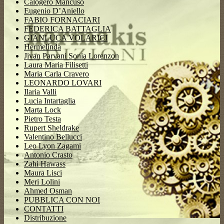
Calogero Mancuso
Eugenio D’Aniello
FABIO FORNACIARI
FEDERICA BATTAGLIA
GIANLUCA VOLARICI
Hermelinda
Jivan Parvani Sonia Lorenzon
Laura Maria Filisetti
Maria Carla Cravero
LEONARDO LOVARI
Ilaria Valli
Lucia Intartaglia
Marta Lock
Pietro Testa
Rupert Sheldrake
Valentino Bellucci
Leo Lyon Zagami
Antonio Crasto
Zahi Hawass
Maura Lisci
Meri Lolini
Ahmed Osman
PUBBLICA CON NOI
CONTATTI
Distribuzione