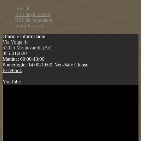
Accedi
RSS
degli articoli
RSS
dei commenti
WordPress.org
Orario e informazioni
Via Volga 44
52025 Montevarchi (Ar)
055-0166201
Mattina: 09:00-13:00
Pomeriggio: 14:00-19:00, Ven-Sab: Chiuso
Facebook
YouTube