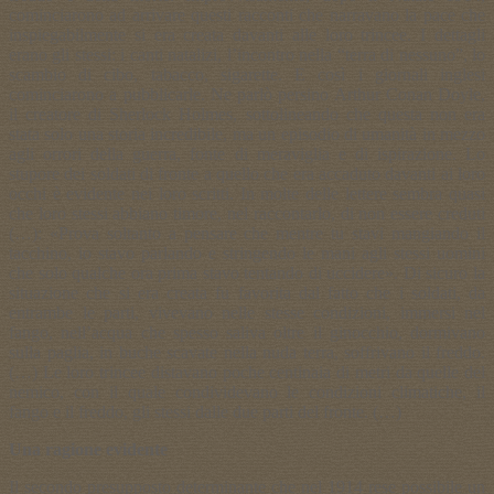
cominciarono ad arrivare questi racconti che narravano la pace che
inspiegabilmente si era creata davanti alle loro trincee. I dettagli
erano gli stessi: i canti natalizi, l’incontro nella “terra di nessuno”, lo
scambio di cibo, tabacco, sigarette. E così i giornali inglesi
cominciarono a pubblicarle. Ne parlò persino Arthur Conan Doyle,
il creatore di Sherlock Holmes, sottolineando che questa non era
stata solo una storia incredibile, ma un episodio di umanità in mezzo
agli orrori della guerra, fonte di meraviglia e di ispirazione. Lo
stupore dei soldati di fronte a quello che era accaduto davanti ai loro
occhi è evidente nei loro scritti. In molte delle lettere sembra quasi
che loro stessi abbiano timore, nel raccontarlo, di non essere creduti
(…): «Prova soltanto a pensare che mentre tu stavi mangiando il
tacchino, io stavo parlando e stringendo le mani agli stessi uomini
che solo qualche ora prima stavo tentando di uccidere». Di sicuro la
situazione che si era creata fu favorita dal fatto che i soldati, da
entrambe le parti, vivevano nelle stesse condizioni, immersi nel
fango, nell’acqua che spesso saliva oltre il ginocchio, dormivano
sulla paglia, in buche scavate nella nuda terra, soffrivano il freddo.
(…) Le loro trincee distavano poche centinaia di metri da quelle del
nemico, con il quale condividevano le condizioni climatiche, il
fango e il freddo, gli stessi dalle due parti del fronte. (…)
Una ragione evidente
Il secondo presupposto determinante che nel 1914 rese possibile un