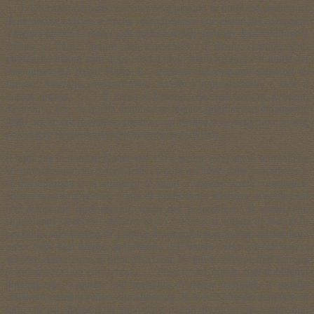
(…). Un caporale tedesco, che aveva passato la notte nei sotterranei
di un’abbazia vicino a Ypres, quando seppe che alcuni dei compagni
avevano stretto la mano agli inglesi, scrisse nel suo diario: «Dove è
andato a finire l’onore dei tedeschi?». Il diario sarebbe stato
pubblicato alcuni anni dopo, con il titolo
Mein Kampf
, e il nome del
suo autore era Adolf Hitler. La reazione dei comandi superiori fu
furiosa. Avevano previsto tutto, eccetto l’imponderabile, e cioè il
fattore umano. (…) Il nemico, l’uomo che quei soldati avevano
davanti, e che in quella mattina di Natale guardavano finalmente
negli occhi, era riscoperto dentro a un’evidenza diversa, non poteva
non essere riconosciuto se non come uno di loro. (…)
Il fatto che la notte di Natale del 1914 alcune migliaia di uomini che
si combattevano sui campi delle Fiandre uscirono dalle loro trincee e
si incontrarono e si strinsero le mani a mezza strada, costituisce
ancora oggi una potente fonte di ispirazione. Nei mesi e negli anni
che seguirono quel giorno, molti dei protagonisti di questi fatti
straordinari sarebbero stati uccisi (…). Forse, la tregua di Natale fu
possibile solo perché la perdita di umanità non aveva ancora fatto
presa nelle loro anime: la memoria del Natale aveva ancora spazio
nei loro cuori, e più di ogni altra cosa, le radici cristiane dell’Europa
erano ancora una cosa viva. (…) Proprio per questo non dobbiamo
dimenticarle, e questi fatti meritano di essere ricordati, o meglio
celebrati, come un inno alla speranza. E non c’è modo migliore di
farlo che ascoltarne il racconto dalle parole di coloro che, cento anni