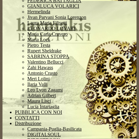
FEDERICA BATTAGLIA
GIANLUCA VOLARICI
Hermelinda
Jivan Parvani Sonia Lorenzon
Laura Maria Filisetti
LEONARDO LOVARI
Maria Carla Cravero
Marta Lock
Pietro Testa
Rupert Sheldrake
SABRINA STOPPA
Valentino Bellucci
Zahi Hawass
Antonio Crasto
Meri Lolini
Ilaria Valli
Leo Lyon Zagami
Adrian Gilbert
Maura Lisci
Lucia Intartaglia
PUBBLICA CON NOI
CONTATTI
Distribuzione
Campania-Puglia-Basilicata
DIGITALSOUL