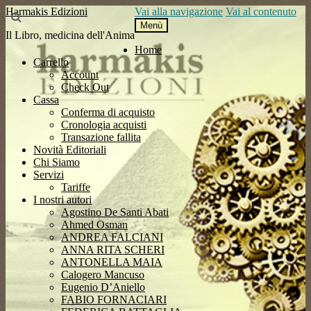
Harmakis Edizioni
Vai alla navigazione
Vai al contenuto
Menù
Il Libro, medicina dell'Anima
Home
Carrello
Account
Check Out
Cassa
Conferma di acquisto
Cronologia acquisti
Transazione fallita
Novità Editoriali
Chi Siamo
Servizi
Tariffe
I nostri autori
Agostino De Santi Abati
Ahmed Osman
ANDREA FALCIANI
ANNA RITA SCHERI
ANTONELLA MAIA
Calogero Mancuso
Eugenio D’Aniello
FABIO FORNACIARI