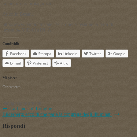
fa, ne furono protagonisti.
Antonio Besana
http://www.tempi.it/natale-1914-quella-festa-nella-terra-di-
nessuno#.VIl34Hu1N_A
Condividi:
Facebook
Stampa
LinkedIn
Twitter
Google
E-mail
Pinterest
Altro
Mi piace:
Caricamento...
Navigazione articoli
La Lancia di Longino
Bilderberg: ecco di che parla la congrega degli Illuminati
Rispondi