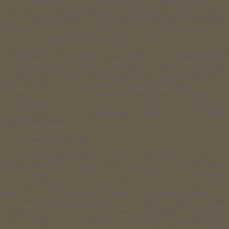
princìpi militari e non avrebbe dovuto più ripetersi. Nei giorni
seguenti si sostituirono le truppe al fronte con altre unità, e quelle
protagoniste della tregua furono spostate in altri settori, cancellando
la memoria dei fatti. Una parte dei documenti che testimoniavano gli
accadimenti, fotografie e lettere dal fronte, furono distrutti. Alcuni lo
furono deliberatamente, altri si persero nei successivi avvenimenti
della storia. (…) Non tutte le lettere però andarono distrutte. Molte
furono pubblicate dai giornali dell’epoca, talvolta corredate da
fotografie degli eventi, e quindi sono ancora visibili negli archivi
delle redazioni. Le testimonianze ancora oggi reperibili non si
limitano alle lettere: presso l’Imperial War Museum di Londra oltre
ai documenti originali sono ancora conservate le registrazioni su
nastro magnetico con le dichiarazioni dei testimoni oculari raccolte
negli anni successivi.
La ricerca nelle redazioni
Ci sono testimonianze dirette e alcune fotografie degli incontri tra i
soldati, dello scambio di doni, delle strette di mano. Ci sono notizie
delle sepolture dei caduti dei due schieramenti, e di una funzione
religiosa celebrata da un cappellano scozzese. (…) In Germania le
lettere dei soldati dal fronte furono pubblicate solo in qualche raro
caso, mentre in Francia non se ne fece parola. Molti dei giornali
inglesi le pubblicarono, con rare tracce di censura, e per questo
motivo oggi esse sono ancora reperibili. Ci furono giornali che ne