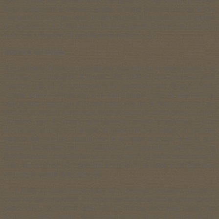
degli uomini che le avevano scritte. Il lungo lavoro di ricerca li rese
coscienti dell’enorme fonte di informazioni dimenticate negli archivi
dei giornali (…). I due autori decisero quindi di dare vita a un sito
web, con l’obiettivo di pubblicare le lettere (…).
Immersi nel fango
Alcuni lettori furono contagiati dai racconti che vi emergevano e si
offrirono di proseguire il lavoro. Nel 2009 sul sito ne erano state
trascritte più di 80 provenienti da quotidiani del Regno Unito.
Queste lettere costituiscono una sorprendente fonte di informazioni
sulla tregua e meritano di essere preservate per le future generazioni.
Benché si tratti di interessanti testimonianze di prima mano, occorre
ricordare che le lettere non possono essere considerate come
documenti storici. (…) Molte di queste furono portate ai giornali
proprio dai familiari attoniti che le avevano ricevute. Non si può
dunque escludere che i redattori dei giornali, nella fase di
pubblicazione, abbiano deciso di tagliare o in parte modificarne il
testo, per renderle più appetibili al pubblico al quale si rivolgevano,
generando quindi degli apocrifi.
(…) Molti si chiedono se tutto sia veramente accaduto, perché e
come sia stato possibile. Le lettere dei soldati al fronte erano spesso
molto simili, parlavano della vita di trincea, della loro salute, del
freddo e della morte. Improvvisamente, dopo il Natale 1914,