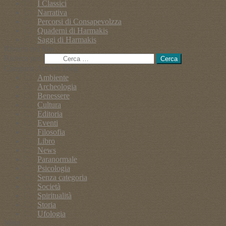
I Classici
Narrativa
Percorsi di Consapevolzza
Quaderni di Harmakis
Saggi di Harmakis
Ricerca nel Sito
Ricerca per:
Categoria Articoli Blog
Ambiente
Archeologia
Benessere
Cultura
Editoria
Eventi
Filosofia
Libro
News
Paranormale
Psicologia
Senza categoria
Società
Spiritualità
Storia
Ufologia
Meta