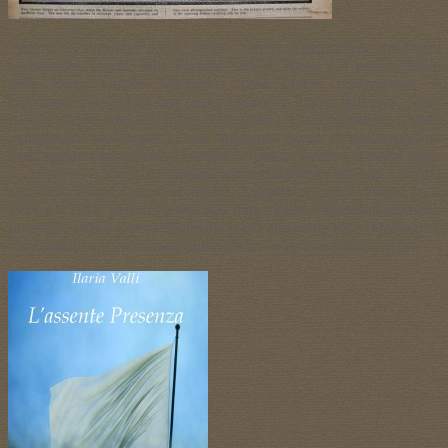
Venerdì 25 dicembre 1914, Belgio, settore settentrionale del fronte
occidentale, trincee delle Fiandre, sud di Ypres: è il primo Natale
della Prima Guerra Mondiale. Nelle trincee contrapposte si
affrontano tedeschi da una parte, francesi e inglesi dall’altra. Sono
passati cinque mesi dall’inizio della guerra. I combattimenti si sono
rapidamente trasformati in una logorante guerra di posizione, ma
molti sperano ancora che il conflitto si possa risolvere in pochi mesi.
(…) Intorno a Ypres si combatté ininterrottamente per tutti i cinque
anni della Prima Guerra Mondiale. Soltanto in questo luogo, tra il
1914 e il 1918, persero la vita 500 mila inglesi e altrettanti tedeschi.
In tutto la Prima Guerra Mondiale portò alla morte oltre 9 milioni di
combattenti, a cui vanno aggiunte oltre 7 milioni di vittime civili.