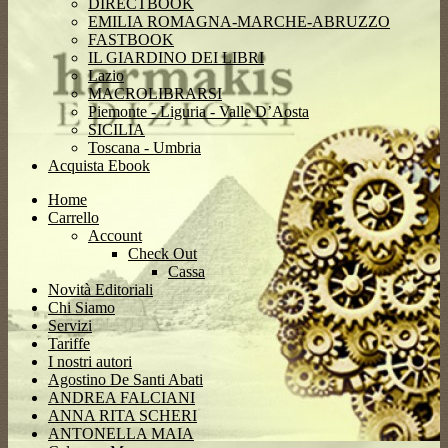
DIRECTBOOK
EMILIA ROMAGNA-MARCHE-ABRUZZO
FASTBOOK
IL GIARDINO DEI LIBRI
Lazio
MACROLIBRARSI
Piemonte - Liguria - Valle D’Aosta
SICILIA
Toscana - Umbria
Acquista Ebook
Home
Carrello
Account
Check Out
Cassa
Novità Editoriali
Chi Siamo
Servizi
Tariffe
I nostri autori
Agostino De Santi Abati
ANDREA FALCIANI
ANNA RITA SCHERI
ANTONELLA MAIA