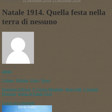
Pubblicato il
11 dicembre 2014
15 dicembre 2014
Natale 1914. Quella festa nella
terra di nessuno
Scritto da
admin
Pubblicato il
Cultura
,
Editoria
,
Libro
,
News
Taggato
Harmakis Edzioni
,
I° Guerra Mondiale
,
Ilaria Valli
,
L'assente
Presenza
,
tregua di Natale 1914
Commenti
Lascia un commento