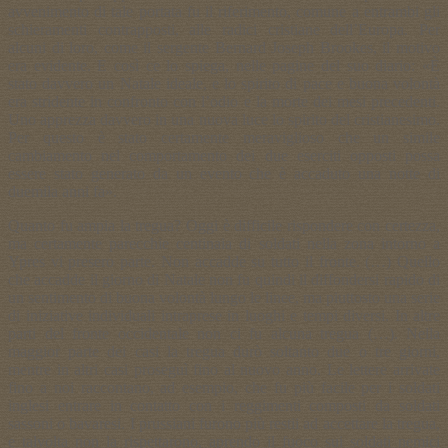
avvenimento di tale portata fu il riferimento, comune a entrambi gli
schieramenti contrapposti, alle radici cristiane dell’Europa. Per
alcuni di loro, come il sergente Bernard Joseph Brookes, il motivo
era evidente. E così ce lo spiega, nelle pagine del suo diario: «È
stato davvero un Natale ideale, e lo spirito di pace e buona volontà
era stridente in confronto con l’odio e la morte dei mesi precedenti.
Uno apprezza davvero in una nuova luce lo spirito del cristianesimo.
Per questo è stato certamente meraviglioso che un simile
cambiamento nel comportamento dei due eserciti opposti possa
essere stato generato da un evento che è accaduto una notte di
duemila anni fa».
Quanto fu ampia la tregua? Oggi è difficile rispondere con certezza,
ma certamente parecchie centinaia di soldati nella zona intorno a
Ypres vi presero parte. Non accadde su tutto il fronte. (…) Quello
che accadde il giorno di Natale non fu quindi il diffondersi rapido di
un sentimento di buona volontà lungo le linee, ma piuttosto una serie
di iniziative individuali intraprese in luoghi e tempi diversi. In altre
parti del fronte occidentale non ci fu alcuna tregua (…). Nella
maggior parte dei casi la tregua durò soltanto due o tre giorni,
mentre in altri casi proseguì fino al nuovo anno. Le lettere arrivate
fino a noi raccontano, ad esempio, che fu più facile per i soldati
inglesi entrare in contatto con i reggimenti composti da soldati
sassoni o bavaresi. I prussiani furono più restii ad accettare la tregua,
e talvolta non la rispettarono, aprendo il fuoco sui soldati nemici