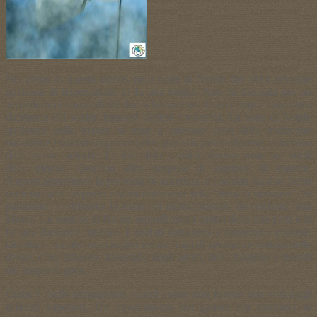
Nel pieno di questo orrore, nella notte di Natale del 1914 avvenne
qualcosa di impensabile: ci fu una tregua. Non fu ordinata per un
accordo tra i comandi dei due schieramenti, fu una tregua spontanea
dichiarata dai soldati francesi, inglesi e tedeschi. La notte di Natale
qualcuno nelle trincee si mise a intonare canti della tradizione
natalizia e i soldati scoprirono che, pur con parole diverse, si trattava
delle stesse melodie. Le luci delle candele furono poste sui bordi
delle trincee. Qualcun altro propose di smettere di sparare.
Sorprendentemente la proposta fu accettata, e i soldati sui due fronti
uscirono allo scoperto e si incontrarono nella “terra di nessuno”. Si
parlarono, si strinsero la mano, si abbracciarono, fu celebrata una
Messa. La mattina di Natale seppellirono i caduti delle due parti e ci
fu una funzione funebre. I soldati fumarono e cantarono insieme,
talvolta si scambiarono auguri e doni, capi di vestiario e bottoni delle
divise, cibo, tabacco, fotografie degli amici, delle famiglie e ricordi
del tempo di pace.
Come è facile immaginare, questi eventi non furono ben visti dagli
ufficiali superiori. Un avvenimento del genere era contrario ai