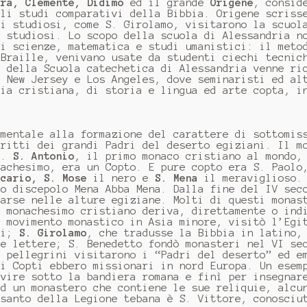
ora, Clemente, Didimo
ed il grande
Origene
, consid
gli studi comparativi della Bibbia. Origene scriss
ti studiosi, come S. Girolamo, visitarono la scuol
i studiosi. Lo scopo della scuola di Alessandria n
di scienze, matematica e studi umanistici: il meto
 Braille, venivano usate da studenti ciechi tecnic
o della Scuola catechetica di Alessandria venne ri
, New Jersey e Los Angeles, dove seminaristi ed al
gia cristiana, di storia e lingua ed arte copta, i
umentale alla formazione del carattere di sottomis
critti dei grandi Padri del deserto egiziani. Il m
IV.
S. Antonio
, il primo monaco cristiano al mondo,
nachesimo, era un Copto. E pure copto era S. Paolo
acario, S. Mose
il nero e
S. Mena
il meraviglioso. 
uo discepolo Mena Abba Mena. Dalla fine del IV sec
parse nelle alture egiziane. Molti di questi monas
l monachesimo cristiano deriva, direttamente o ind
l movimento monastico in Asia minore, visitò l’Egi
ali;
S. Girolamo
, che tradusse la Bibbia in latino,
ue lettere; S. Benedetto fondò monasteri nel VI se
i pellegrini visitarono i “Padri del deserto” ed e
 i Copti ebbero missionari in nord Europa. Un esem
rvire sotto la bandiera romana e finì per insegnar
ed un monastero che contiene le sue reliquie, alcu
 santo della Legione tebana è S. Vittore, conosciu