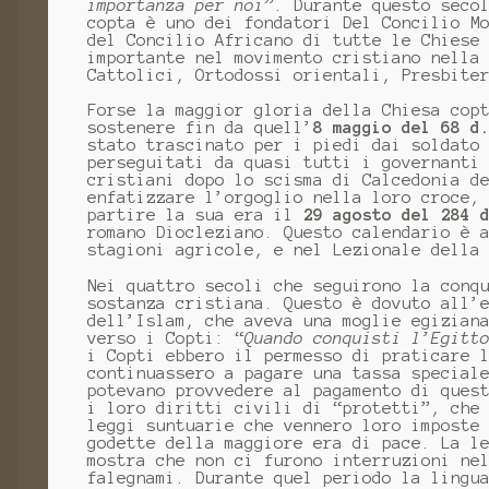
importanza per noi”
. Durante questo seco
copta è uno dei fondatori Del Concilio M
del Concilio Africano di tutte le Chiese
importante nel movimento cristiano nella
Cattolici, Ortodossi orientali, Presbite
Forse la maggior gloria della Chiesa cop
sostenere fin da quell’
8 maggio del 68 d
stato trascinato per i piedi dai soldato
perseguitati da quasi tutti i governanti
cristiani dopo lo scisma di Calcedonia d
enfatizzare l’orgoglio nella loro croce,
partire la sua era il
29 agosto del 284 
romano Diocleziano. Questo calendario è 
stagioni agricole, e nel Lezionale della
Nei quattro secoli che seguirono la conq
sostanza cristiana. Questo è dovuto all’
dell’Islam, che aveva una moglie egizian
verso i Copti: “
Quando conquisti l’Egitt
i Copti ebbero il permesso di praticare 
continuassero a pagare una tassa special
potevano provvedere al pagamento di ques
i loro diritti civili di “protetti”, che
leggi suntuarie che vennero loro imposte
godette della maggiore era di pace. La l
mostra che non ci furono interruzioni ne
falegnami. Durante quel periodo la lingu