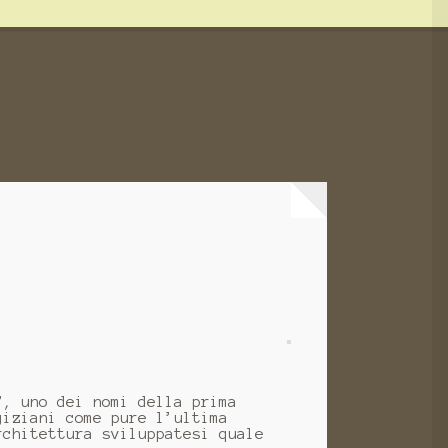
”, uno dei nomi della prima
giziani come pure l’ultima
rchitettura sviluppatesi quale