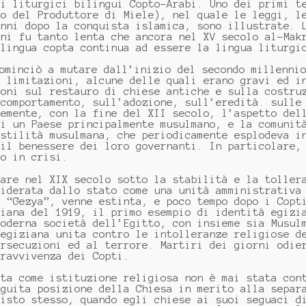
ti liturgici bilingui Copto-Arabi. Uno dei primi t
io del Produttore di Miele), nel quale le leggi, l
anni dopo la conquista islamica, sono illustrate. 
ani fu tanto lenta che ancora nel XV secolo al-Mak
 lingua copta continua ad essere la lingua liturgi
ominciò a mutare dall’inizio del secondo millenni
e limitazioni, alcune delle quali erano gravi ed i
ioni sul restauro di chiese antiche e sulla costru
 comportamento, sull’adozione, sull’eredità. sulle
temente, con la fine del XII secolo, l’aspetto del
di un Paese principalmente musulmano, e la comunit
ostilità musulmana, che periodicamente esplodeva i
 il benessere dei loro governanti. In particolare,
no in crisi.
rare nel XIX secolo sotto la stabilità e la toller
siderata dallo stato come una unità amministrativa
a “Gezya”, venne estinta, e poco tempo dopo i Copt
ziana del 1919, il primo esempio di identità egizi
moderna società dell’Egitto, con insieme sia Musul
 egiziana unita contro le intolleranze religiose d
ersecuzioni ed al terrore. Martiri dei giorni odie
pravvivenza dei Copti.
pta come istituzione religiosa non è mai stata con
eguita posizione della Chiesa in merito alla separ
risto stesso, quando egli chiese ai suoi seguaci d