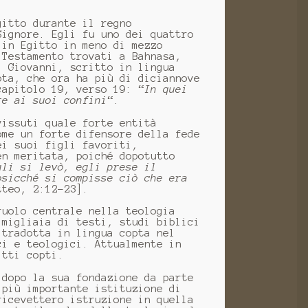
gitto durante il regno
Signore. Egli fu uno dei quattro
 in Egitto in meno di mezzo
 Testamento trovati a Bahnasa,
. Giovanni, scritto in lingua
pta, che ora ha più di diciannove
capitolo 19, verso 19: “
In quei
re ai suoi confini
“.
vissuti quale forte entità
ome un forte difensore della fede
ei suoi figli favoriti,
en meritata, poiché dopotutto
gli si levò, egli prese il
osicché si compisse ciò che era
tteo, 2:12-23].
ruolo centrale nella teologia
 migliaia di testi, studi biblici
 tradotta in lingua copta nel
ci e teologici. Attualmente in
itti copti.
 dopo la sua fondazione da parte
 più importante istituzione di
ricevettero istruzione in quella