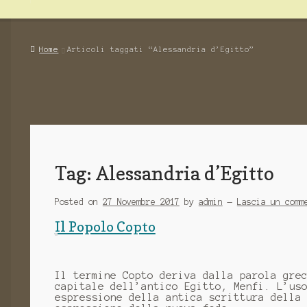
Home
Articoli taggati “Alessandria d’Egitto”
Tag: Alessandria d’Egitto
Posted on
27 Novembre 2017
by
admin
—
Lascia un comm
Il Popolo Copto
Il termine Copto deriva dalla parola gre
capitale dell’antico Egitto, Menfi. L’us
espressione della antica scrittura della