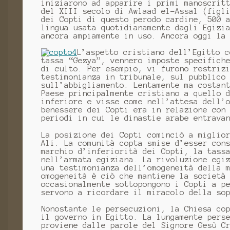
iniziarono ad apparire i primi manoscrit
del XIII secolo di Awlaad el-Assal (figl
dei Copti di questo perodo cardine, 500 
lingua usata quotidianamente dagli Egizi
ancora ampiamente in uso. Ancora oggi la
L’aspetto cristiano dell’Egitto c
tassa “Gezya”, vennero imposte specifich
di culto. Per esempio, vi furono restriz
testimonianza in tribunale, sul pubblico
sull’abbigliamento. Lentamente ma costan
Paese principalmente cristiano a quello 
inferiore e visse come nell’attesa dell’
benessere dei Copti era in relazione con
periodi in cui le dinastie arabe entrava
La posizione dei Copti cominciò a miglio
Ali. La comunità copta smise d’esser con
marchio d’inferiorità dei Copti, la tass
nell’armata egiziana. La rivoluzione egi
una testimonianza dell’omogeneità della 
omogeneità è ciò che mantiene la società
occasionalmente sottopongono i Copti a p
servono a ricordare il miracolo della so
Nonostante le persecuzioni, la Chiesa co
il governo in Egitto. La lungamente pers
proviene dalle parole del Signore Gesù C