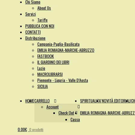
Chi Siamo
About Us
Servizi
Tariffe
PUBBLICA CON NOI
CONTATTI
Distribuzione
Campania-Puglia-Basilicata
EMILIA ROMAGNA-MARCHE-ABRUZZO
FASTBOOK
IL GIARDINO DEI LIBRI
Lazio
MACROLIBRARSI
Piemonte - Liguria - Valle D’Aosta
SICILIA
HOME
CARRELLO
SPIRITUALITA’
NOVITÀ EDITORIALI
CH
Account
Check Out
EMILIA ROMAGNA-MARCHE-ABRUZ
Cassa
0.00
€
0 prodotti