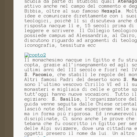
scuola da parte di studiosi quali
Atenag
attivo anche nel campo del commento e de
Bibbia, oltre al suo famoso
Hexapla
. Mol
idee e comunicare direttamente con i suo
teologici, poiché lì si discuteva anche 
risposta nacque lì e, 15 secoli prima di
leggere e scrivere. Il Collegio teologic
possiede campus ad Alessandria, al Cairo
discutono riguardo ad argomenti di teolo
iconografia, tessitura ecc
Il monachesimo nacque in Egitto e fu str
copta, grazie all’insegnamento ed agli s
ultimi anni del III secolo e fiorì nel 
S. Pacomio
, che stabilì le regole del mo
Altri famosi Padri del deserto sono
S. M
sono l’ultimo vescovo Cirillo VI ed il s
monasteri e migliaia di celle e grotte s
tutt’oggi hanno nuove vocazioni. Tutto i
egiziano:
S. Basilio
, l’organizzatore de
guida venne seguita dalle Chiese orient
lasciò note delle sue esperienze nelle s
ma in forma più rigorosa. Ed innumerevol
disciplinate, Ci sono anche le prove che
tebana che fu coscritto in Egitto per se
delle Alpi svizzere, dove una cittadina 
oggetti presero il nome da lui. Un altro