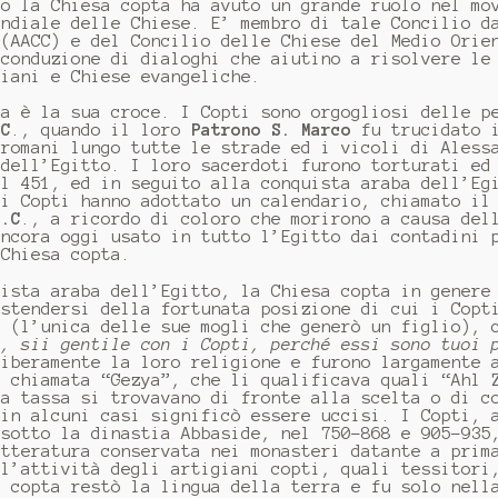
lo la Chiesa copta ha avuto un grande ruolo nel mo
ondiale delle Chiese. E’ membro di tale Concilio d
 (AACC) e del Concilio delle Chiese del Medio Orie
 conduzione di dialoghi che aiutino a risolvere le
riani e Chiese evangeliche.
ta è la sua croce. I Copti sono orgogliosi delle p
.C
., quando il loro
Patrono S. Marco
fu trucidato i
 romani lungo tutte le strade ed i vicoli di Aless
 dell’Egitto. I loro sacerdoti furono torturati ed
el 451, ed in seguito alla conquista araba dell’Eg
 i Copti hanno adottato un calendario, chiamato il
d.C
., a ricordo di coloro che morirono a causa del
ancora oggi usato in tutto l’Egitto dai contadini 
 Chiesa copta.
uista araba dell’Egitto, la Chiesa copta in genere
estendersi della fortunata posizione di cui i Copt
a (l’unica delle sue mogli che generò un figlio), 
o, sii gentile con i Copti, perché essi sono tuoi 
liberamente la loro religione e furono largamente 
e chiamata “Gezya”, che li qualificava quali “Ahl 
ta tassa si trovavano di fronte alla scelta o di c
 in alcuni casi significò essere uccisi. I Copti, 
 sotto la dinastia Abbaside, nel 750-868 e 905-935
etteratura conservata nei monasteri datante a prim
ll’attività degli artigiani copti, quali tessitori
a copta restò la lingua della terra e fu solo nell