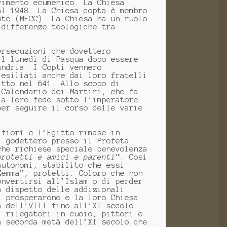
vimento ecumenico. La Chiesa
al 1948. La Chiesa copta è membro
nte (MECC). La Chiesa ha un ruolo
 differenze teologiche tra
ersecuzioni che dovettero
l lunedì di Pasqua dopo essere
andria. I Copti vennero
 esiliati anche dai loro fratelli
itto nel 641. Allo scopo di
 Calendario dei Martiri, che fa
la loro fede sotto l’imperatore
per seguire il corso delle varie
 fiorì e l’Egitto rimase in
i godettero presso il Profeta
che richiese speciale benevolenza
protetti e amici e parenti
“. Così
autonomi, stabilito che essi
Zemma”, protetti. Coloro che non
onvertirsi all’Islam o di perder
a dispetto delle addizionali
, prosperarono e la loro Chiesa
a dell’VIII fino all’XI secolo
, rilegatori in cuoio, pittori e
a seconda metà dell’XI secolo che