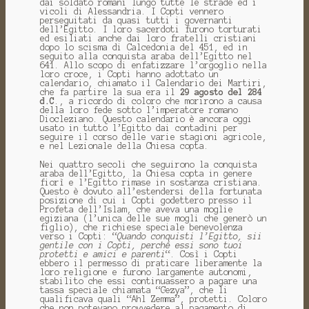
dai soldato romani lungo tutte le strade ed i
vicoli di Alessandria. I Copti vennero
perseguitati da quasi tutti i governanti
dell’Egitto. I loro sacerdoti furono torturati
ed esiliati anche dai loro fratelli cristiani
dopo lo scisma di Calcedonia del 451, ed in
seguito alla conquista araba dell’Egitto nel
641. Allo scopo di enfatizzare l’orgoglio nella
loro croce, i Copti hanno adottato un
calendario, chiamato il Calendario dei Martiri,
che fa partire la sua era il
29 agosto del 284
d.C
., a ricordo di coloro che morirono a causa
della loro fede sotto l’imperatore romano
Diocleziano. Questo calendario è ancora oggi
usato in tutto l’Egitto dai contadini per
seguire il corso delle varie stagioni agricole,
e nel Lezionale della Chiesa copta.
Nei quattro secoli che seguirono la conquista
araba dell’Egitto, la Chiesa copta in genere
fiorì e l’Egitto rimase in sostanza cristiana.
Questo è dovuto all’estendersi della fortunata
posizione di cui i Copti godettero presso il
Profeta dell’Islam, che aveva una moglie
egiziana (l’unica delle sue mogli che generò un
figlio), che richiese speciale benevolenza
verso i Copti: “
Quando conquisti l’Egitto, sii
gentile con i Copti, perché essi sono tuoi
protetti e amici e parenti
“. Così i Copti
ebbero il permesso di praticare liberamente la
loro religione e furono largamente autonomi,
stabilito che essi continuassero a pagare una
tassa speciale chiamata “Gezya”, che li
qualificava quali “Ahl Zemma”, protetti. Coloro
che non potevano provvedere al pagamento di