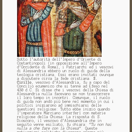
Sotto l’autorità dell’Impero d’Oriente di
Costantinopoli (in opposizione all’Impero
d’Occidente di Roma), i Patriarchi ed i vescovi
di Alessandria ebbero un ruolo di guida della
teologia cristiana. Essi erano invitati ovunque
a discutere circa la fede cristiana.
S.
Cirillo
, vescovo d’Alessandria, fu a capo del
Concilio ecumenico che si tenne ad Efeso nel
430 d.C. Si disse che i vescovi della Chiesa di
Alessandria nulla facevano se non trascorrere
il loro tempo in incontri. Comunque, il ruolo
di guida non andò più bene nel momento in cui i
politici iniziarono ad immischiarsi delle
questioni religiose: Tutto ebbe inizio quando
l’imperatore Marciano interferì con materie
religiose della Chiesa: La risposta di S.
Dioscoro, il vescovo d’Alessandria che in
seguito venne esiliato, fu chiara: “
Tu non hai
nulla a che fare con la Chiesa
“. Queste