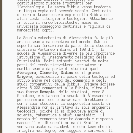
costituiscono risorse importanti per
l’archeologia. La sacra Bibbia venne tradotta
in lingua copta nel secondo secolo. Centinaia
di scribi trascrissero copie della Bibbia ed
altri testi liturgici e teologici. Attualmente
in tutto il mondo biblioteche, musei ed
università posseggono centinaia e migliaia di
manoscritti copti.
La Scuola catechetica di Alessandria fu la più
antica scuola catechetica del mondo. Subito
dopo la sua fondazione da parte dello studioso
cristiano Pantaneo intorno al 190 d.C., la
scuola di Alessandria divenne la più importante
istituzione di insegnamento religioso della
Cristianità. Molti eminenti vescovi da molte
parti del mondo ricevettero istruzione in
quella scuola da parte di studiosi quali
Atenagora, Clemente, Didimo
ed il grande
Origene
, considerato il padre della teologia ed
attivo anche nel campo del commento e degli
studi comparativi della Bibbia. Origene scrisse
oltre 6.000 commentari alla Bibbia, oltre al
suo famoso
Hexapla
. Molti studiosi, come S.
Girolamo, visitarono la scuola di Alessandria
per scambiare idee e comunicare direttamente
con i suoi studiosi. Lo scopo della scuola di
Alessandria non si limitava ai soli argomenti
teologici, poiché lì si discuteva anche di
scienze, matematica e studi umanistici: il
metodo del commento tramite domanda e risposta
nacque lì e, 15 secoli prima di Braille,
venivano usate da studenti ciechi tecniche di
intaglio nel legno, per leggere e scrivere. Il