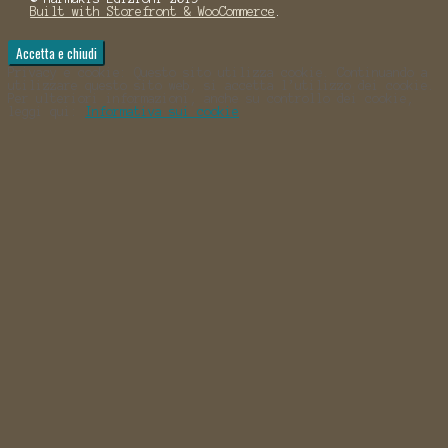
Built with Storefront & WooCommerce
.
Privacy e cookie: Questo sito utilizza cookie. Continuando a
utilizzare questo sito web, si accetta l’utilizzo dei cookie.
Per ulteriori informazioni, anche su controllo dei cookie,
leggi qui:
Informativa sui cookie