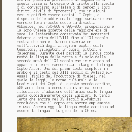
questa tassa si trovavano di fronte alla scelta
o di convertirsi all’Islam o di perder i loro
diritti civili di “protetti”, che in alcuni
casi significò essere uccisi. I Copti, a
dispetto delle addizionali leggi suntuarie che
vennero loro imposte sotto la dinastia
Abbaside, nel 750-868 e 905-935, prosperarono e
la loro Chiesa godette della maggiore era di
pace. La letteratura conservata nei monasteri
datante a prima dell’VIII fino all’XI secolo
mostra che non ci furono interruzioni
nell’attività degli artigiani copti, quali
tessitori, rilegatori in cuoio, pittori e
falegnami. Durante quel periodo la lingua copta
restò la lingua della terra e fu solo nella
seconda metà dell’XI secolo che iniziarono ad
apparire i primi manoscritti liturgici bilingui
Copto-Arabi. Uno dei primi testi completi in
arabo è il testo del XIII secolo di Awlaad el-
Assal (figlio del Produttore di Miele), nel
quale le leggi, le norme culturali e le
tradizioni dei Copti di questo perodo cardine,
500 anni dopo la conquista islamica, sono
illustrate. L’adozione dell’arabo quale lingua
usata quotidianamente dagli Egiziani fu tanto
lenta che ancora nel XV secolo al-Makrizi
concludeva che il copto era ancora ampiamente
in uso. Ancora oggi la lingua copta continua ad
essere la lingua liturgica della Chiesa.