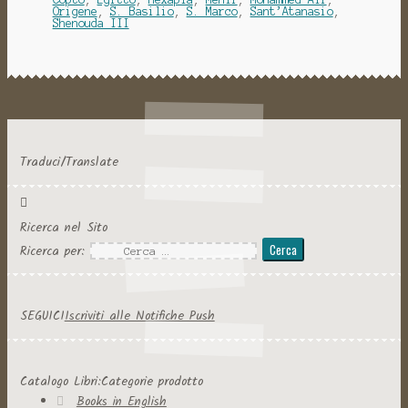
Origene
,
S. Basilio
,
S. Marco
,
Sant’Atanasio
,
Shenouda III
Traduci/Translate
Ricerca nel Sito
Ricerca per:
SEGUICI
Iscriviti alle Notifiche Push
Catalogo Libri:Categorie prodotto
Books in English