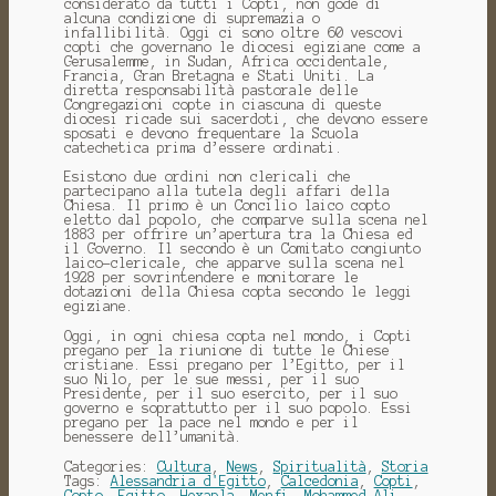
considerato da tutti i Copti, non gode di
alcuna condizione di supremazia o
infallibilità. Oggi ci sono oltre 60 vescovi
copti che governano le diocesi egiziane come a
Gerusalemme, in Sudan, Africa occidentale,
Francia, Gran Bretagna e Stati Uniti. La
diretta responsabilità pastorale delle
Congregazioni copte in ciascuna di queste
diocesi ricade sui sacerdoti, che devono essere
sposati e devono frequentare la Scuola
catechetica prima d’essere ordinati.
Esistono due ordini non clericali che
partecipano alla tutela degli affari della
Chiesa. Il primo è un Concilio laico copto
eletto dal popolo, che comparve sulla scena nel
1883 per offrire un’apertura tra la Chiesa ed
il Governo. Il secondo è un Comitato congiunto
laico-clericale, che apparve sulla scena nel
1928 per sovrintendere e monitorare le
dotazioni della Chiesa copta secondo le leggi
egiziane.
Oggi, in ogni chiesa copta nel mondo, i Copti
pregano per la riunione di tutte le Chiese
cristiane. Essi pregano per l’Egitto, per il
suo Nilo, per le sue messi, per il suo
Presidente, per il suo esercito, per il suo
governo e soprattutto per il suo popolo. Essi
pregano per la pace nel mondo e per il
benessere dell’umanità.
Categories:
Cultura
,
News
,
Spiritualità
,
Storia
Tags:
Alessandria d'Egitto
,
Calcedonia
,
Copti
,
Copto
,
Egitto
,
Hexapla
,
Menfi
,
Mohammed Ali
,