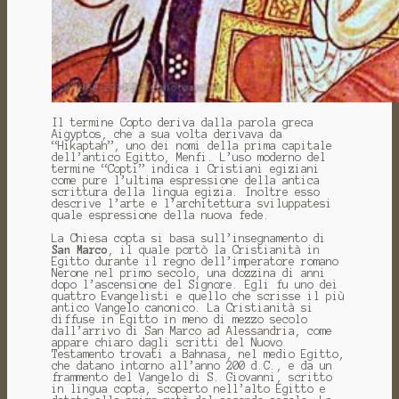
Il termine Copto deriva dalla parola greca
Aigyptos, che a sua volta derivava da
“Hikaptah”, uno dei nomi della prima capitale
dell’antico Egitto, Menfi. L’uso moderno del
termine “Copti” indica i Cristiani egiziani
come pure l’ultima espressione della antica
scrittura della lingua egizia. Inoltre esso
descrive l’arte e l’architettura sviluppatesi
quale espressione della nuova fede.
La Chiesa copta si basa sull’insegnamento di
San Marco
, il quale portò la Cristianità in
Egitto durante il regno dell’imperatore romano
Nerone nel primo secolo, una dozzina di anni
dopo l’ascensione del Signore. Egli fu uno dei
quattro Evangelisti e quello che scrisse il più
antico Vangelo canonico. La Cristianità si
diffuse in Egitto in meno di mezzo secolo
dall’arrivo di San Marco ad Alessandria, come
appare chiaro dagli scritti del Nuovo
Testamento trovati a Bahnasa, nel medio Egitto,
che datano intorno all’anno 200 d.C., e da un
frammento del Vangelo di S. Giovanni, scritto
in lingua copta, scoperto nell’alto Egitto e