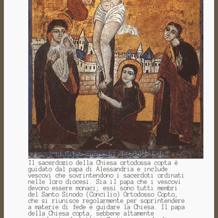
Il sacerdozio della Chiesa ortodossa copta è
guidato dal papa di Alessandria e include
vescovi che sovrintendono i sacerdoti ordinati
nelle loro diocesi. Sia il papa che i vescovi
devono essere monaci; essi sono tutti membri
del Santo Sinodo (Concilio) Ortodosso Copto,
che si riunisce regolarmente per soprintendere
a materie di fede e guidare la Chiesa. Il papa
della Chiesa copta, sebbene altamente