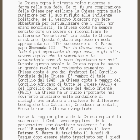
la Chiesa copta è rimasta molto rigorosa e
ferma nella sua fede. Se ci fu una cospirazione
delle Chiese per esiliare la Chiesa copta quale
punizione per il suo rifiuto alle influenze
politiche, se il vescovo Dioscoro non fece
abbastanza per puntualizzare che i Copti non
erano monofisiti, la Chiesa copta ha sempre
sentito come un dovere di riconciliare le
differenze “semantiche” tra tutte le Chiese
cristiane. Questo è stato espresso in modo
appropriato dal 117° successore di S. Marco,
papa
Shenouda III
: “
Per la Chiesa copta la
fede è più importante di ogni cosa, e gli altri
devono capire che la semantica e la
terminologia sono di poca importanza per noi”
.
Durante questo secolo la Chiesa copta ha avuto
un grande ruolo nel movimento ecumenico. La
Chiesa copta è uno dei fondatori Del Concilio
Mondiale delle Chiese. E’ membro di tale
Concilio dal 1948. La Chiesa copta è membro del
Concilio Africano di tutte le Chiese (AACC) e
del Concilio delle Chiese del Medio Oriente
(MECC). La Chiesa ha un ruolo importante nel
movimento cristiano nella conduzione di
dialoghi che aiutino a risolvere le differenze
teologiche tra Cattolici, Ortodossi orientali,
Presbiteriani e Chiese evangeliche.
Forse la maggior gloria della Chiesa copta è la
sua croce. I Copti sono orgogliosi delle
persecuzioni che dovettero sostenere fin da
quell’
8 maggio del 68 d.C
., quando il loro
Patrono S. Marco
fu trucidato il lunedì di
Pasqua dopo essere stato trascinato per i piedi