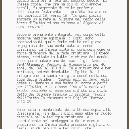
datato alla prima metà del secondo secolo. La
Chiesa copta, che ora ha più di diciannove
secoli, fu argomento di molte profezie
dell’antico Testamento. Il profeta Isaia dice,
nel capitolo 19, verso 19: “
In quei giorni
sorgerà un altare al Signore nel mezzo della
terra d’Egitto ed una colonna al Signore ai
suoi confini
“.
Sebbene pienamente integrati nel corpo della
moderna nazione egiziana, i Copti sono
sopravvissuti quale forte entità religiosa
orgogliosa del suo contributo al mondo
cristiano. La Chiesa copta si considera come un
forte difensore della fede cristiana.
Il Credo
niceno
, recitato in tutte le chiese del mondo,
ebbe quale autore uno dei suoi figli favoriti,
Sant’Atanasio
, Vescovo di Alessandria per 46
anni, dal 327 al 373 d.C. Tale situazione è ben
meritata, poiché dopotutto l’Egitto fu il
rifugio che la sacra Famiglia cercò nella sua
fuga dalla Giudea : “
Quando egli si levò, egli
prese il Bambino e sua Madre di notte e partì
per l’Egitto, e lì rimase fino alla morte di
Erode, cosicché si compisse ciò che era stato
detto dal Signore tramite il profeta, “Fuori
dall’Egitto Io chiamerò mio Figlio
“ [Matteo,
2:12-23].
Sono molti i contributi della Chiesa copta alla
Cristianità. Fin dall’inizio essa ebbe un ruolo
centrale nella teologia cristiana, e
specialmente nel proteggerla dalle eresie
gnostiche. La Chiesa copta produsse migliaia di
testi, studi biblici e teologici, che