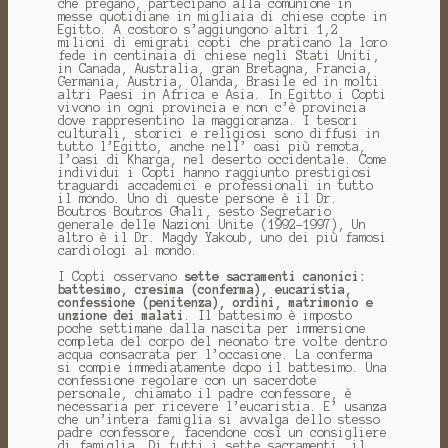
che pregano, partecipano alla comunione in
messe quotidiane in migliaia di chiese copte in
Egitto. A costoro s’aggiungono altri 1,2
milioni di emigrati copti che praticano la loro
fede in centinaia di chiese negli Stati Uniti,
in Canada, Australia, gran Bretagna, Francia,
Germania, Austria, Olanda, Brasile ed in molti
altri Paesi in Africa e Asia. In Egitto i Copti
vivono in ogni provincia e non c’è provincia
dove rappresentino la maggioranza. I tesori
culturali, storici e religiosi sono diffusi in
tutto l’Egitto, anche nell’ oasi più remota,
l’oasi di Kharga, nel deserto occidentale. Come
individui i Copti hanno raggiunto prestigiosi
traguardi accademici e professionali in tutto
il mondo. Uno di queste persone è il Dr.
Boutros Boutros Ghali, sesto Segretario
generale delle Nazioni Unite (1992-1997), Un
altro è il Dr. Magdy Yakoub, uno dei più famosi
cardiologi al mondo.
I Copti osservano
sette sacramenti canonici:
battesimo, cresima (conferma), eucaristia,
confessione (penitenza), ordini, matrimonio e
unzione dei malati
. Il battesimo è imposto
poche settimane dalla nascita per immersione
completa del corpo del neonato tre volte dentro
acqua consacrata per l’occasione. La conferma
si compie immediatamente dopo il battesimo. Una
confessione regolare con un sacerdote
personale, chiamato il padre confessore, è
necessaria per ricevere l’eucaristia. E’ usanza
che un’intera famiglia si avvalga dello stesso
padre confessore, facendone così un consigliere
di famiglia. Di tutti i sette sacramenti, il