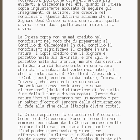
motivazioni politiche divennero ancora più
evidenti a Calcedonia nel 451, quando la Chiesa
copta ingiustamente accusata di seguire gli
insegnamenti di Eutiche, che credeva nel
monofisismo. Questa dottrina afferma che il
Signore Gesù Cristo ha solo una natura, quella
divina, e non due, quella umana insieme alla
divina.
La Chiesa copta non ha mai creduto nel
monofisismo nel modo che fu presentato al
Concilio di Calcedonia! In quel concilio il
monofisismo significava il credere in una
natura. I Copti credono che il Signore è
perfetto nella Sua divinità, e che Egli è
perfetto nella Sua umanità, ma che Sua divinità
e la Sua umanità furono unite in una natura
chiamata “la natura del verbo incarnato”, il
che fu reiterato da S. Cirillo di Alessandria.
I Copti, così, credono in due nature, “umana” e
“divina”, che sono unite in una senza
“mescolanza, senza confusione, e senza
alterazione” (dalla dichiarazione di fede alla
fine della liturgia divina copta). Queste due
nature “non si separarono per un momento o per
un batter d’occhio” (ancora dalla dichiarazione
di fede alla fine della liturgia divina copta).
La Chiesa copta non fu compresa nel V secolo al
Concilio di Calcedonia. Forse il concilio non
comprese correttamente la Chiesa, ma essa volle
isolare la Chiesa, per isolarla ed abolire
l’indipendente vescovato egiziano, che
affermava che la Chiesa e lo Stato avrebbero
dovuto essere separati. A dispetto di tutto ciò