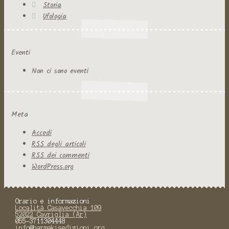
Storia
Ufologia
Eventi
Non ci sono eventi
Meta
Accedi
RSS
degli articoli
RSS
dei commenti
WordPress.org
Orario e informazioni
Località Casavecchia 109
52022 Cavriglia (Ar)
055-3711304448
info@harmakisedizioni.org