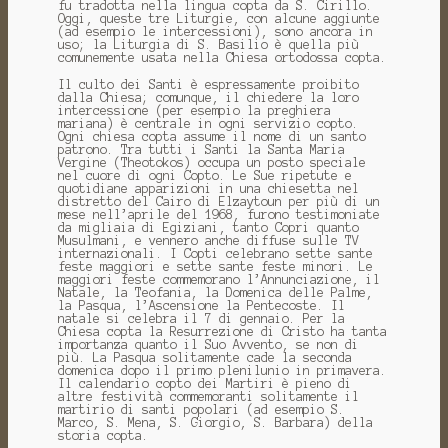
fu tradotta nella lingua copta da S. Cirillo.
Oggi, queste tre Liturgie, con alcune aggiunte
(ad esempio le intercessioni), sono ancora in
uso; la Liturgia di S. Basilio è quella più
comunemente usata nella Chiesa ortodossa copta.
Il culto dei Santi è espressamente proibito
dalla Chiesa; comunque, il chiedere la loro
intercessione (per esempio la preghiera
mariana) è centrale in ogni servizio copto.
Ogni chiesa copta assume il nome di un santo
patrono. Tra tutti i Santi la Santa Maria
Vergine (Theotokos) occupa un posto speciale
nel cuore di ogni Copto. Le Sue ripetute e
quotidiane apparizioni in una chiesetta nel
distretto del Cairo di Elzaytoun per più di un
mese nell’aprile del 1968, furono testimoniate
da migliaia di Egiziani, tanto Copri quanto
Musulmani, e vennero anche diffuse sulle TV
internazionali. I Copti celebrano sette sante
feste maggiori e sette sante feste minori. Le
maggiori feste commemorano l’Annunciazione, il
Natale, la Teofania, la Domenica delle Palme,
la Pasqua, l’Ascensione la Pentecoste. Il
natale si celebra il 7 di gennaio. Per la
Chiesa copta la Resurrezione di Cristo ha tanta
importanza quanto il Suo Avvento, se non di
più. La Pasqua solitamente cade la seconda
domenica dopo il primo plenilunio in primavera.
Il calendario copto dei Martiri è pieno di
altre festività commemoranti solitamente il
martirio di santi popolari (ad esempio S.
Marco, S. Mena, S. Giorgio, S. Barbara) della
storia copta.