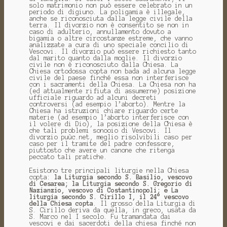
solo matrimonio non può essere celebrato in un
periodo di digiuno. La poligamia è illegale,
anche se riconosciuta dalla legge civile della
terra. Il divorzio non è consentito se non in
caso di adulterio, annullamento dovuto a
bigamia o altre circostanze estreme, che vanno
analizzate a cura di uno speciale concilio di
Vescovi. Il divorzio può essere richiesto tanto
dal marito quanto dalla moglie. Il divorzio
civile non è riconosciuto dalla Chiesa. La
Chiesa ortodossa copta non bada ad alcuna legge
civile del paese finché essa non interferisce
con i sacramenti della Chiesa. La Chiesa non ha
(ed attualmente rifiuta di assumerne) posizione
ufficiale riguardo ad alcuni decreti
controversi (ad esempio l’aborto). Mentre la
Chiesa ha istruzioni chiare riguardo certe
materie (ad esempio l’aborto interferisce con
il volere di Dio), la posizione della Chiesa è
che tali problemi sonooio di Vescovi. Il
divorzio puùc.net, meglio risolvibili caso per
caso per il tramite del padre confessore,
piuttosto che avere un canone che ritenga
peccato tali pratiche.
Esistono tre principali liturgie nella Chiesa
copta:
la Liturgia secondo S. Basilio, vescovo
di Cesarea; la Liturgia secondo S. Gregorio di
Nazianzio, vescovo di Costantinopoli; e La
liturgia secondo S. Cirillo I, il 24° vescovo
della Chiesa copta
. Il grosso della Liturgia di
S. Cirillo deriva da quella, in greco, usata da
S. Marco nel I secolo. Fu tramandata dai
vescovi e dai sacerdoti della chiesa finché non