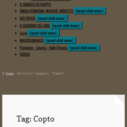
IL VANGELO DI FILIPPO
EMILIA ROMAGNA-MARCHE-ABRUZZO
Expand child menu
FASTBOOK
Expand child menu
IL GIARDINO DEI LIBRI
Expand child menu
Lazio
Expand child menu
MACROLIBRARSI
Expand child menu
Piemonte - Liguria - Valle D’Aosta
Expand child menu
SICILIA
Home
Articoli taggati “Copto”
Tag: Copto