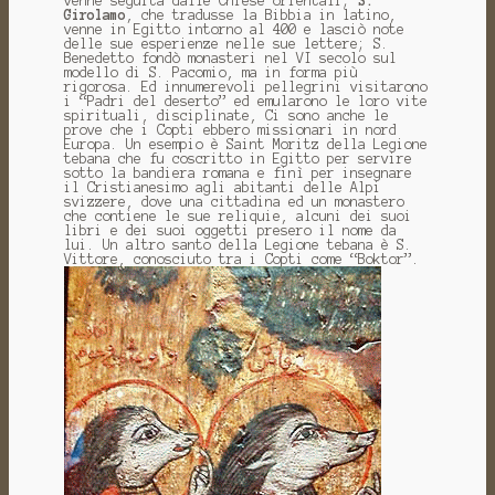
venne seguita dalle Chiese orientali;
S.
Girolamo
, che tradusse la Bibbia in latino,
venne in Egitto intorno al 400 e lasciò note
delle sue esperienze nelle sue lettere; S.
Benedetto fondò monasteri nel VI secolo sul
modello di S. Pacomio, ma in forma più
rigorosa. Ed innumerevoli pellegrini visitarono
i “Padri del deserto” ed emularono le loro vite
spirituali, disciplinate, Ci sono anche le
prove che i Copti ebbero missionari in nord
Europa. Un esempio è Saint Moritz della Legione
tebana che fu coscritto in Egitto per servire
sotto la bandiera romana e finì per insegnare
il Cristianesimo agli abitanti delle Alpi
svizzere, dove una cittadina ed un monastero
che contiene le sue reliquie, alcuni dei suoi
libri e dei suoi oggetti presero il nome da
lui. Un altro santo della Legione tebana è S.
Vittore, conosciuto tra i Copti come “Boktor”.