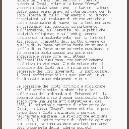
mutare dall’inizio del secondo millennio,
quando ai Copti, oltre alla tassa “Gezya”,
vennero imposte specifiche limitazioni, alcune
delle quali erano gravi ed interferivano con la
loro libertà di culto. Per esempio, vi furono
restrizioni sul restauro di chiese antiche e
sulla costruzione di nuove, sulla testimonianza
in tribunale, sul pubblico comportamento,
sull’adozione, sull’eredità. sulle pubbliche
attività religiose, e sull’abbigliamento.
Lentamente ma costantemente, con la fine del
XII secolo, l’aspetto dell’Egitto divenne da
quello di un Paese principalmente cristiano a
quello di un Paese principalmente musulmano, e
la comunità copta occupò una posizione
inferiore e visse come nell’attesa
dell’ostilità musulmana, che periodicamente
esplodeva in violenza. C’è da notare che il
benessere dei Copti era in relazione con il
benessere dei loro governanti. In particolare,
i Copti soffrirono più in quei periodi in cui
le dinastie arabe entravano in crisi.
La posizione dei Copti cominciò a migliorare
nel XIX secolo sotto la stabilità e la
tolleranza della dinastia di Mohammed Ali. La
comunità copta smise d’esser considerata dallo
stato come una unità amministrativa e, dal
1855, il principale marchio d’inferiorità dei
Copti, la tassa “Gezya”, venne estinta, e poco
tempo dopo i Copti iniziarono a servire
nell’armata egiziana. La rivoluzione egiziana
del 1919, il primo esempio di identità egiziana
nei secoli, si innalza come una testimonianza
dell’omogeneità della moderna società