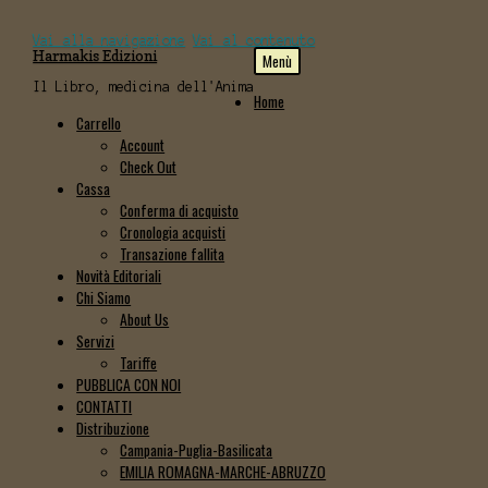
Vai alla navigazione
Vai al contenuto
Harmakis Edizioni
Menù
Il Libro, medicina dell'Anima
Home
Carrello
Account
Check Out
Cassa
Conferma di acquisto
Cronologia acquisti
Transazione fallita
Novità Editoriali
Chi Siamo
About Us
Servizi
Tariffe
PUBBLICA CON NOI
CONTATTI
Distribuzione
Campania-Puglia-Basilicata
EMILIA ROMAGNA-MARCHE-ABRUZZO