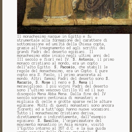
Il monachesimo nacque in Egitto e fu
strumentale alla formazione del carattere di
sottomissione ed umiltà della Chiesa copta,
grazie all’insegnamento ed agli scritti dei
grandi Padri del deserto egiziani. Il
monachesimo ebbe inizio negli ultimi anni del
III secolo e fiorì nel IV.
S. Antonio
, il primo
monaco cristiano al mondo, era un copto
dell’alto Egitto.
S. Pacomio
, che stabilì le
regole del monachesimo, era un Copto. E pure
copto era S. Paolo, il primo anacoreta al
mondo. Altri famosi Padri del deserto sono
S.
Macario, S. Mose
il nero e
S. Mena
il
meraviglioso. I più vicini Padri del deserto
sono l’ultimo vescovo Cirillo VI ed il suo
discepolo Mena Abba Mena. Dalla fine del IV
secolo sorsero centinaia di monasteri e
migliaia di celle e grotte sparse nelle alture
egiziane. Molti di questi monasteri sono ancora
fiorenti ed a tutt’oggi hanno nuove vocazioni.
Tutto il monachesimo cristiano deriva,
direttamente o indirettamente, dall’esempio
egiziano:
S. Basilio
, l’organizzatore del
movimento monastico in Asia minore, visitò
l’Egitto intorno al 357 d.C. e la sua guida