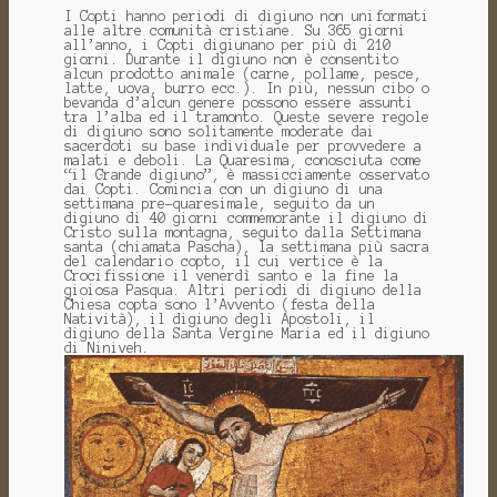
I Copti hanno periodi di digiuno non uniformati
alle altre comunità cristiane. Su 365 giorni
all’anno, i Copti digiunano per più di 210
giorni. Durante il digiuno non è consentito
alcun prodotto animale (carne, pollame, pesce,
latte, uova, burro ecc.). In più, nessun cibo o
bevanda d’alcun genere possono essere assunti
tra l’alba ed il tramonto. Queste severe regole
di digiuno sono solitamente moderate dai
sacerdoti su base individuale per provvedere a
malati e deboli. La Quaresima, conosciuta come
“il Grande digiuno”, è massicciamente osservato
dai Copti. Comincia con un digiuno di una
settimana pre-quaresimale, seguito da un
digiuno di 40 giorni commemorante il digiuno di
Cristo sulla montagna, seguito dalla Settimana
santa (chiamata Pascha), la settimana più sacra
del calendario copto, il cui vertice è la
Crocifissione il venerdì santo e la fine la
gioiosa Pasqua. Altri periodi di digiuno della
Chiesa copta sono l’Avvento (festa della
Natività), il digiuno degli Apostoli, il
digiuno della Santa Vergine Maria ed il digiuno
di Niniveh.