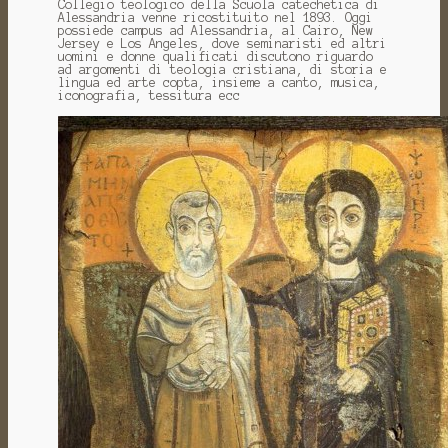
Collegio teologico della Scuola catechetica di
Alessandria venne ricostituito nel 1893. Oggi
possiede campus ad Alessandria, al Cairo, New
Jersey e Los Angeles, dove seminaristi ed altri
uomini e donne qualificati discutono riguardo
ad argomenti di teologia cristiana, di storia e
lingua ed arte copta, insieme a canto, musica,
iconografia, tessitura ecc