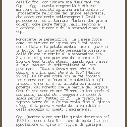
dell’Egitto, con insieme sia Musulmani che
Copti. Oggi, questa omogeneità è ciò che
mantiene la società egiziana unita contro le
intolleranze religiose dei gruppi estremisti,
che occasionalmente sottopongono i Copti a
persecuzioni ed al terrore. Martiri dei giorni
odierni come padre Marcos Khalil servono a
ricordare il miracolo della sopravvivenza dei
Copti.
Nonostante le persecuzioni, la Chiesa copta
come istituzione religiosa non è mai stata
controllata o ha potuto controllare il governo
in Egitto. La lungamente perseguita posizione
della Chiesa in merito alla separazione tra
Stato e religione proviene dalle parole del
Signore Gesù Cristo stesso, quando egli chiese
ai suoi seguaci di sottomettersi ai loro
governanti: “
Date a Cesare quel che è di
Cesare, e a Dio quel che è di Dio
” [Matteo
22:21]. La Chiesa copta non ha mai opposto
resistenza con la forza alle autorità o agli
invasori e non si è mai alleata con alcuna
potenza, dal momento che le parole del Signore
Gesù Cristo sono chiare:”
Riponi la tua spada al
suo posto, poiché chi impugnerà la spada di
spada perirà”
[Matteo 22:21]. La miracolosa
sopravvivenza della Chiesa copta fino al giorno
d’oggi è la prova vivente della validità e
della saggezza di questi insegnamenti.
Oggi (mentre viene scritto questo documento nel
1992) ci sono oltre 9 milioni di copti (su una
popolazione di circa 57 milioni di Egiziani)