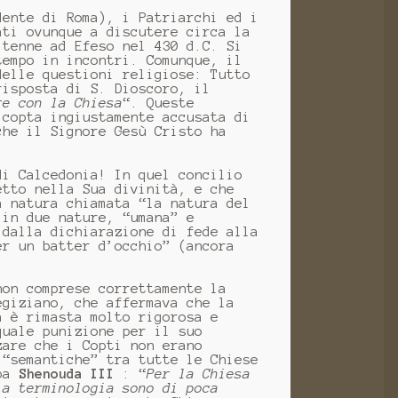
dente di Roma), i Patriarchi ed i
ati ovunque a discutere circa la
 tenne ad Efeso nel 430 d.C. Si
tempo in incontri. Comunque, il
delle questioni religiose: Tutto
risposta di S. Dioscoro, il
re con la Chiesa
“. Queste
 copta ingiustamente accusata di
che il Signore Gesù Cristo ha
di Calcedonia! In quel concilio
etto nella Sua divinità, e che
a natura chiamata “la natura del
 in due nature, “umana” e
(dalla dichiarazione di fede alla
er un batter d’occhio” (ancora
non comprese correttamente la
egiziano, che affermava che la
a è rimasta molto rigorosa e
quale punizione per il suo
zare che i Copti non erano
 “semantiche” tra tutte le Chiese
apa
Shenouda III
: “
Per la Chiesa
la terminologia sono di poca