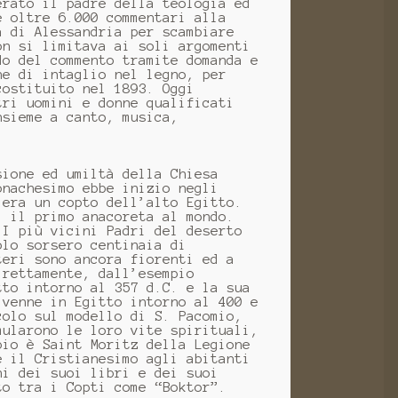
erato il padre della teologia ed
e oltre 6.000 commentari alla
a di Alessandria per scambiare
on si limitava ai soli argomenti
do del commento tramite domanda e
he di intaglio nel legno, per
costituito nel 1893. Oggi
tri uomini e donne qualificati
nsieme a canto, musica,
sione ed umiltà della Chiesa
onachesimo ebbe inizio negli
 era un copto dell’alto Egitto.
, il primo anacoreta al mondo.
I più vicini Padri del deserto
olo sorsero centinaia di
teri sono ancora fiorenti ed a
irettamente, dall’esempio
tto intorno al 357 d.C. e la sua
 venne in Egitto intorno al 400 e
colo sul modello di S. Pacomio,
mularono le loro vite spirituali,
pio è Saint Moritz della Legione
e il Cristianesimo agli abitanti
ni dei suoi libri e dei suoi
to tra i Copti come “Boktor”.