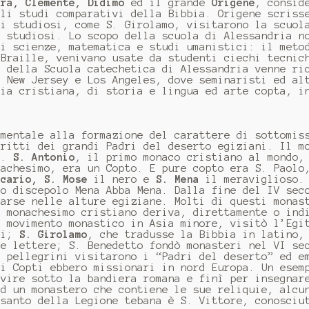
ora, Clemente, Didimo
ed il grande
Origene
, consid
gli studi comparativi della Bibbia. Origene scriss
ti studiosi, come S. Girolamo, visitarono la scuol
i studiosi. Lo scopo della scuola di Alessandria n
di scienze, matematica e studi umanistici: il meto
 Braille, venivano usate da studenti ciechi tecnic
o della Scuola catechetica di Alessandria venne ri
, New Jersey e Los Angeles, dove seminaristi ed al
gia cristiana, di storia e lingua ed arte copta, i
umentale alla formazione del carattere di sottomis
critti dei grandi Padri del deserto egiziani. Il m
IV.
S. Antonio
, il primo monaco cristiano al mondo,
nachesimo, era un Copto. E pure copto era S. Paolo
acario, S. Mose
il nero e
S. Mena
il meraviglioso. 
uo discepolo Mena Abba Mena. Dalla fine del IV sec
parse nelle alture egiziane. Molti di questi monas
l monachesimo cristiano deriva, direttamente o ind
l movimento monastico in Asia minore, visitò l’Egi
ali;
S. Girolamo
, che tradusse la Bibbia in latino,
ue lettere; S. Benedetto fondò monasteri nel VI se
i pellegrini visitarono i “Padri del deserto” ed e
 i Copti ebbero missionari in nord Europa. Un esem
rvire sotto la bandiera romana e finì per insegnar
ed un monastero che contiene le sue reliquie, alcu
 santo della Legione tebana è S. Vittore, conosciu