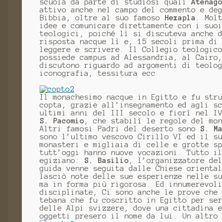
scuola da parte di studiosi quali
Atenag
attivo anche nel campo del commento e de
Bibbia, oltre al suo famoso
Hexapla
. Mol
idee e comunicare direttamente con i suo
teologici, poiché lì si discuteva anche 
risposta nacque lì e, 15 secoli prima di
leggere e scrivere. Il Collegio teologic
possiede campus ad Alessandria, al Cairo
discutono riguardo ad argomenti di teolo
iconografia, tessitura ecc
Il monachesimo nacque in Egitto e fu str
copta, grazie all’insegnamento ed agli s
ultimi anni del III secolo e fiorì nel 
S. Pacomio
, che stabilì le regole del mo
Altri famosi Padri del deserto sono
S. M
sono l’ultimo vescovo Cirillo VI ed il s
monasteri e migliaia di celle e grotte s
tutt’oggi hanno nuove vocazioni. Tutto i
egiziano:
S. Basilio
, l’organizzatore de
guida venne seguita dalle Chiese orient
lasciò note delle sue esperienze nelle s
ma in forma più rigorosa. Ed innumerevol
disciplinate, Ci sono anche le prove che
tebana che fu coscritto in Egitto per se
delle Alpi svizzere, dove una cittadina 
oggetti presero il nome da lui. Un altro