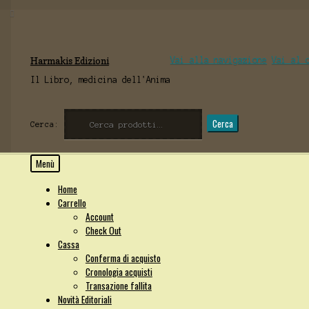
Harmakis Edizioni
Vai alla navigazione
Vai al 
Il Libro, medicina dell'Anima
Cerca
Cerca:
Menù
Home
Carrello
Account
Check Out
Cassa
Conferma di acquisto
Cronologia acquisti
Transazione fallita
Novità Editoriali