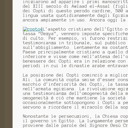
iniziarono ad apparire i primi manoscrit
del XIII secolo di Awlaad el-Assal (figl
dei Copti di questo perodo cardine, 500 
lingua usata quotidianamente dagli Egizi
ancora ampiamente in uso. Ancora oggi la
L’aspetto cristiano dell’Egitto c
tassa “Gezya”, vennero imposte specifich
di culto. Per esempio, vi furono restriz
testimonianza in tribunale, sul pubblico
sull’abbigliamento. Lentamente ma costan
Paese principalmente cristiano a quello 
inferiore e visse come nell’attesa dell’
benessere dei Copti era in relazione con
periodi in cui le dinastie arabe entrava
La posizione dei Copti cominciò a miglio
Ali. La comunità copta smise d’esser con
marchio d’inferiorità dei Copti, la tass
nell’armata egiziana. La rivoluzione egi
una testimonianza dell’omogeneità della 
omogeneità è ciò che mantiene la società
occasionalmente sottopongono i Copti a p
servono a ricordare il miracolo della so
Nonostante le persecuzioni, la Chiesa co
il governo in Egitto. La lungamente pers
proviene dalle parole del Signore Gesù C