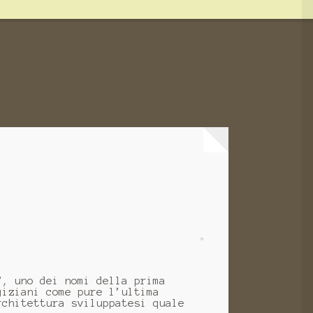
”, uno dei nomi della prima
giziani come pure l’ultima
rchitettura sviluppatesi quale