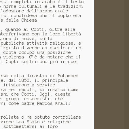
esti completi in arabo è il testo
e norme culturali e le tradizioni
L’adozione dell’arabo quale
rizi concludeva che il copto era
ca della Chiesa.
o, quando ai Copti, oltre alla
nterferivano con la loro libertà
zione di nuove, sulla
 pubbliche attività religiose, e
l’Egitto divenne da quello di un
à copta occupò una posizione
n violenza. C’è da notare che il
 i Copti soffrirono più in quei
anza della dinastia di Mohammed
 e, dal 1855, il principale
i iniziarono a servire
ana nei secoli, si innalza come
mani che Copti. Oggi, questa
ei gruppi estremisti, che
rni come padre Marcos Khalil
trollata o ha potuto controllare
azione tra Stato e religione
i sottomettersi ai loro