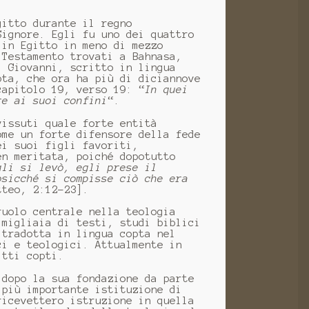
gitto durante il regno
Signore. Egli fu uno dei quattro
 in Egitto in meno di mezzo
 Testamento trovati a Bahnasa,
. Giovanni, scritto in lingua
pta, che ora ha più di diciannove
capitolo 19, verso 19: “
In quei
re ai suoi confini
“.
vissuti quale forte entità
ome un forte difensore della fede
ei suoi figli favoriti,
en meritata, poiché dopotutto
gli si levò, egli prese il
osicché si compisse ciò che era
tteo, 2:12-23].
ruolo centrale nella teologia
 migliaia di testi, studi biblici
 tradotta in lingua copta nel
ci e teologici. Attualmente in
itti copti.
 dopo la sua fondazione da parte
 più importante istituzione di
ricevettero istruzione in quella