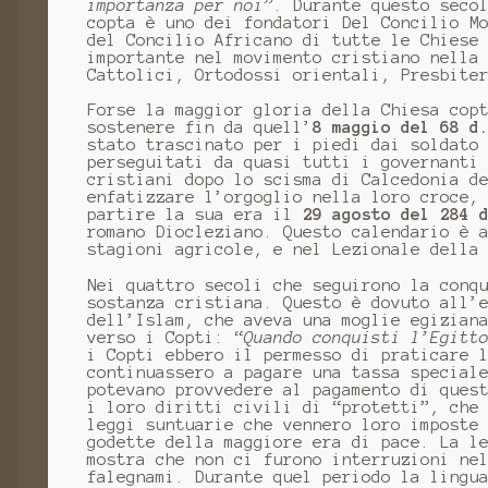
importanza per noi”
. Durante questo seco
copta è uno dei fondatori Del Concilio M
del Concilio Africano di tutte le Chiese
importante nel movimento cristiano nella
Cattolici, Ortodossi orientali, Presbite
Forse la maggior gloria della Chiesa cop
sostenere fin da quell’
8 maggio del 68 d
stato trascinato per i piedi dai soldato
perseguitati da quasi tutti i governanti
cristiani dopo lo scisma di Calcedonia d
enfatizzare l’orgoglio nella loro croce,
partire la sua era il
29 agosto del 284 
romano Diocleziano. Questo calendario è 
stagioni agricole, e nel Lezionale della
Nei quattro secoli che seguirono la conq
sostanza cristiana. Questo è dovuto all’
dell’Islam, che aveva una moglie egizian
verso i Copti: “
Quando conquisti l’Egitt
i Copti ebbero il permesso di praticare 
continuassero a pagare una tassa special
potevano provvedere al pagamento di ques
i loro diritti civili di “protetti”, che
leggi suntuarie che vennero loro imposte
godette della maggiore era di pace. La l
mostra che non ci furono interruzioni ne
falegnami. Durante quel periodo la lingu