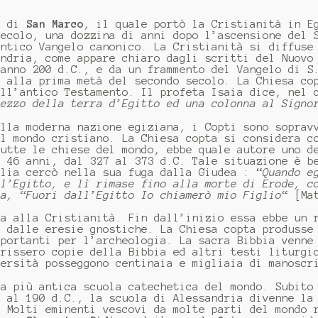
o di
San Marco
, il quale portò la Cristianità in E
secolo, una dozzina di anni dopo l’ascensione del 
antico Vangelo canonico. La Cristianità si diffuse
andria, come appare chiaro dagli scritti del Nuovo
’anno 200 d.C., e da un frammento del Vangelo di S
o alla prima metà del secondo secolo. La Chiesa co
ell’antico Testamento. Il profeta Isaia dice, nel 
mezzo della terra d’Egitto ed una colonna al Signo
ella moderna nazione egiziana, i Copti sono soprav
al mondo cristiano. La Chiesa copta si considera c
tutte le chiese del mondo, ebbe quale autore uno d
r 46 anni, dal 327 al 373 d.C. Tale situazione è b
glia cercò nella sua fuga dalla Giudea : “
Quando e
 l’Egitto, e lì rimase fino alla morte di Erode, c
ta, “Fuori dall’Egitto Io chiamerò mio Figlio
“ [Ma
ta alla Cristianità. Fin dall’inizio essa ebbe un 
a dalle eresie gnostiche. La Chiesa copta produsse
mportanti per l’archeologia. La sacra Bibbia venne
crissero copie della Bibbia ed altri testi liturgi
versità posseggono centinaia e migliaia di manoscr
la più antica scuola catechetica del mondo. Subito
o al 190 d.C., la scuola di Alessandria divenne la
. Molti eminenti vescovi da molte parti del mondo 