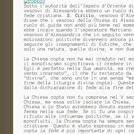
Sotto l’autorità dell’Impero d’Oriente d
vescovi di Alessandria ebbero un ruolo d
fede cristiana.
S. Cirillo
, vescovo d’Al
disse che i vescovi della Chiesa di Ales
ruolo di guida non andò più bene nel mom
ebbe inizio quando l’imperatore Marciano
vescovo d’Alessandria che in seguito ven
motivazioni politiche divennero ancora p
seguire gli insegnamenti di Eutiche, che
solo una natura, quella divina, e non du
La Chiesa copta non ha mai creduto nel m
il monofisismo significava il credere in
Egli è perfetto nella Sua umanità, ma ch
verbo incarnato”, il che fu reiterato da
“divina”, che sono unite in una senza “m
fine della liturgia divina copta). Quest
dalla dichiarazione di fede alla fine de
La Chiesa copta non fu compresa nel V se
Chiesa, ma essa volle isolare la Chiesa,
Chiesa e lo Stato avrebbero dovuto esser
ferma nella sua fede. Se ci fu una cospi
rifiuto alle influenze politiche, se il 
monofisiti, la Chiesa copta ha sempre se
cristiane. Questo è stato espresso in mo
copta la fede è più importante di ogni c