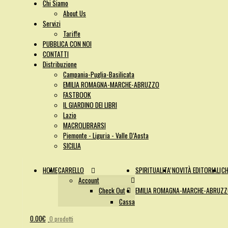
Chi Siamo
About Us
Servizi
Tariffe
PUBBLICA CON NOI
CONTATTI
Distribuzione
Campania-Puglia-Basilicata
EMILIA ROMAGNA-MARCHE-ABRUZZO
FASTBOOK
IL GIARDINO DEI LIBRI
Lazio
MACROLIBRARSI
Piemonte - Liguria - Valle D’Aosta
SICILIA
HOME
CARRELLO
SPIRITUALITA’
NOVITÀ EDITORIALI
CH
Account
Check Out
EMILIA ROMAGNA-MARCHE-ABRUZ
Cassa
0.00
€
0 prodotti