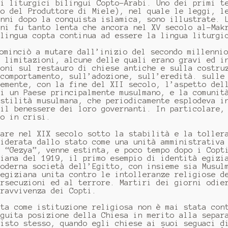
ti liturgici bilingui Copto-Arabi. Uno dei primi t
io del Produttore di Miele), nel quale le leggi, l
anni dopo la conquista islamica, sono illustrate. 
ani fu tanto lenta che ancora nel XV secolo al-Mak
 lingua copta continua ad essere la lingua liturgi
ominciò a mutare dall’inizio del secondo millenni
e limitazioni, alcune delle quali erano gravi ed i
ioni sul restauro di chiese antiche e sulla costru
 comportamento, sull’adozione, sull’eredità. sulle
temente, con la fine del XII secolo, l’aspetto del
di un Paese principalmente musulmano, e la comunit
ostilità musulmana, che periodicamente esplodeva i
 il benessere dei loro governanti. In particolare,
no in crisi.
rare nel XIX secolo sotto la stabilità e la toller
siderata dallo stato come una unità amministrativa
a “Gezya”, venne estinta, e poco tempo dopo i Copt
ziana del 1919, il primo esempio di identità egizi
moderna società dell’Egitto, con insieme sia Musul
 egiziana unita contro le intolleranze religiose d
ersecuzioni ed al terrore. Martiri dei giorni odie
pravvivenza dei Copti.
pta come istituzione religiosa non è mai stata con
eguita posizione della Chiesa in merito alla separ
risto stesso, quando egli chiese ai suoi seguaci d