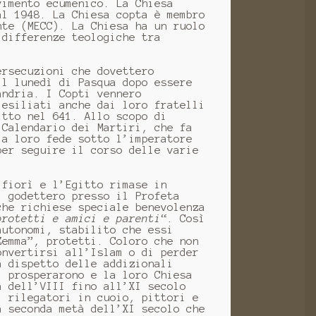
vimento ecumenico. La Chiesa
al 1948. La Chiesa copta è membro
nte (MECC). La Chiesa ha un ruolo
 differenze teologiche tra
ersecuzioni che dovettero
l lunedì di Pasqua dopo essere
andria. I Copti vennero
 esiliati anche dai loro fratelli
itto nel 641. Allo scopo di
 Calendario dei Martiri, che fa
la loro fede sotto l’imperatore
per seguire il corso delle varie
 fiorì e l’Egitto rimase in
i godettero presso il Profeta
che richiese speciale benevolenza
protetti e amici e parenti
“. Così
autonomi, stabilito che essi
Zemma”, protetti. Coloro che non
onvertirsi all’Islam o di perder
a dispetto delle addizionali
, prosperarono e la loro Chiesa
a dell’VIII fino all’XI secolo
, rilegatori in cuoio, pittori e
a seconda metà dell’XI secolo che