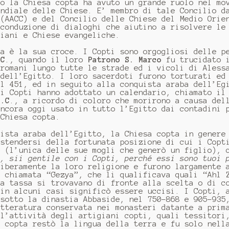
lo la Chiesa copta ha avuto un grande ruolo nel mo
ondiale delle Chiese. E’ membro di tale Concilio d
 (AACC) e del Concilio delle Chiese del Medio Orie
 conduzione di dialoghi che aiutino a risolvere le
riani e Chiese evangeliche.
ta è la sua croce. I Copti sono orgogliosi delle p
.C
., quando il loro
Patrono S. Marco
fu trucidato i
 romani lungo tutte le strade ed i vicoli di Aless
 dell’Egitto. I loro sacerdoti furono torturati ed
el 451, ed in seguito alla conquista araba dell’Eg
 i Copti hanno adottato un calendario, chiamato il
d.C
., a ricordo di coloro che morirono a causa del
ancora oggi usato in tutto l’Egitto dai contadini 
 Chiesa copta.
uista araba dell’Egitto, la Chiesa copta in genere
estendersi della fortunata posizione di cui i Copt
a (l’unica delle sue mogli che generò un figlio), 
o, sii gentile con i Copti, perché essi sono tuoi 
liberamente la loro religione e furono largamente 
e chiamata “Gezya”, che li qualificava quali “Ahl 
ta tassa si trovavano di fronte alla scelta o di c
 in alcuni casi significò essere uccisi. I Copti, 
 sotto la dinastia Abbaside, nel 750-868 e 905-935
etteratura conservata nei monasteri datante a prim
ll’attività degli artigiani copti, quali tessitori
a copta restò la lingua della terra e fu solo nell