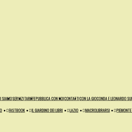
I SIAMO
SERVIZI
TARIFFE
PUBBLICA CON NOI
CONTATTI
CON LA GIOCONDA E LEONARDO SUL
ZO
FASTBOOK
IL GIARDINO DEI LIBRI
LAZIO
MACROLIBRARSI
PIEMONTE 