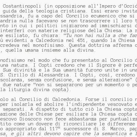
i Costantinopoli (in opposizione all’Impero d’Occi
i guida della teologia cristiana. Essi erano invit
essandria, fu a capo del Concilio ecumenico che si
sandria nulla facevano se non trascorrere il loro 
ento in cui i politici iniziarono ad immischiarsi 
 interferì con materie religiose della Chiesa: La 
ne esiliato, fu chiara: “
Tu non hai nulla a che fa
iù evidenti a Calcedonia nel 451, quando la Chiesa
 credeva nel monofisismo. Questa dottrina afferma 
e, quella umana insieme alla divina.
onofisismo nel modo che fu presentato al Concilio 
 una natura. I Copti credono che il Signore è perf
e Sua divinità e la Sua umanità furono unite in un
 S. Cirillo di Alessandria. I Copti, così, credono
escolanza, senza confusione, e senza alterazione” 
e due nature “non si separarono per un momento o p
lla liturgia divina copta).
colo al Concilio di Calcedonia. Forse il concilio 
 per isolarla ed abolire l’indipendente vescovato 
e separati. A dispetto di tutto ciò la Chiesa copt
razione delle Chiese per esiliare la Chiesa copta 
vescovo Dioscoro non fece abbastanza per puntualiz
ntito come un dovere di riconciliare le differenze
do appropriato dal 117° successore di S. Marco, p
osa, e gli altri devono capire che la semantica e 