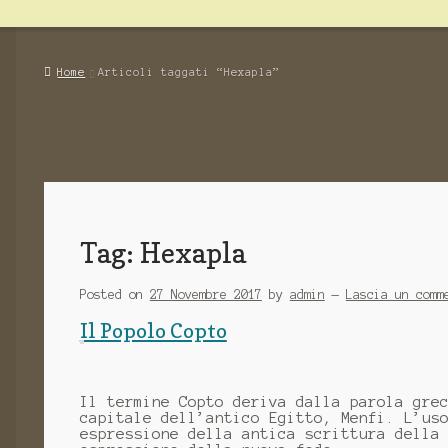
Home
Articoli taggati “Hexapla”
Tag: Hexapla
Posted on
27 Novembre 2017
by
admin
—
Lascia un comm
Il Popolo Copto
Il termine Copto deriva dalla parola gre
capitale dell’antico Egitto, Menfi. L’us
espressione della antica scrittura della