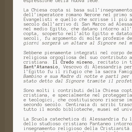
espressione della nuova fede.
La Chiesa copta si basa sull’insegnament
dell’imperatore romano Nerone nel primo 
Evangelisti e quello che scrisse il più 
secolo dall’arrivo di San Marco ad Aless
nel medio Egitto, che datano intorno all
copta, scoperto nell’alto Egitto e datat
secoli, fu argomento di molte profezie d
giorni sorgerà un altare al Signore nel 
Sebbene pienamente integrati nel corpo d
religiosa orgogliosa del suo contributo 
cristiana.
Il Credo niceno
, recitato in 
Sant’Atanasio
, Vescovo di Alessandria pe
l’Egitto fu il rifugio che la sacra Fami
Bambino e sua Madre di notte e partì per
stato detto dal Signore tramite il profe
Sono molti i contributi della Chiesa cop
cristiana, e specialmente nel proteggerl
e teologici, che costituiscono risorse i
secondo secolo. Centinaia di scribi tras
tutto il mondo biblioteche, musei ed uni
La Scuola catechetica di Alessandria fu 
dello studioso cristiano Pantaneo intorn
insegnamento religioso della Cristianità