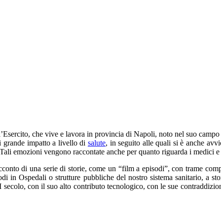
ll’Esercito, che vive e lavora in provincia di Napoli, noto nel suo campo
i grande impatto a livello di
salute
, in seguito alle quali si è anche avv
. Tali emozioni vengono raccontate anche per quanto riguarda i medici e i
acconto di una serie di storie, come un “film a episodi”, con trame comp
sodi in Ospedali o strutture pubbliche del nostro sistema sanitario, a s
secolo, con il suo alto contributo tecnologico, con le sue contraddizion