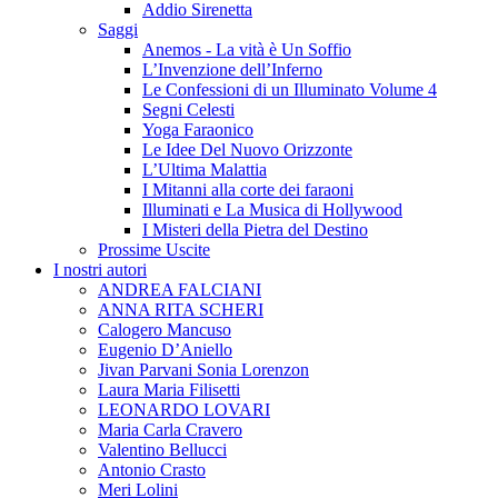
Addio Sirenetta
Saggi
Anemos - La vità è Un Soffio
L’Invenzione dell’Inferno
Le Confessioni di un Illuminato Volume 4
Segni Celesti
Yoga Faraonico
Le Idee Del Nuovo Orizzonte
L’Ultima Malattia
I Mitanni alla corte dei faraoni
Illuminati e La Musica di Hollywood
I Misteri della Pietra del Destino
Prossime Uscite
I nostri autori
ANDREA FALCIANI
ANNA RITA SCHERI
Calogero Mancuso
Eugenio D’Aniello
Jivan Parvani Sonia Lorenzon
Laura Maria Filisetti
LEONARDO LOVARI
Maria Carla Cravero
Valentino Bellucci
Antonio Crasto
Meri Lolini