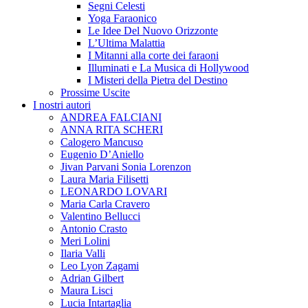
Segni Celesti
Yoga Faraonico
Le Idee Del Nuovo Orizzonte
L’Ultima Malattia
I Mitanni alla corte dei faraoni
Illuminati e La Musica di Hollywood
I Misteri della Pietra del Destino
Prossime Uscite
I nostri autori
ANDREA FALCIANI
ANNA RITA SCHERI
Calogero Mancuso
Eugenio D’Aniello
Jivan Parvani Sonia Lorenzon
Laura Maria Filisetti
LEONARDO LOVARI
Maria Carla Cravero
Valentino Bellucci
Antonio Crasto
Meri Lolini
Ilaria Valli
Leo Lyon Zagami
Adrian Gilbert
Maura Lisci
Lucia Intartaglia