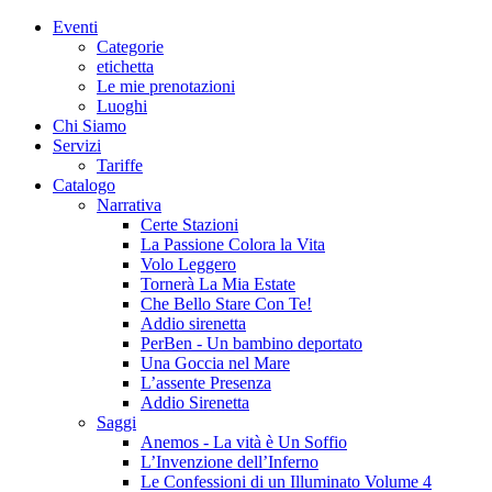
Eventi
Categorie
etichetta
Le mie prenotazioni
Luoghi
Chi Siamo
Servizi
Tariffe
Catalogo
Narrativa
Certe Stazioni
La Passione Colora la Vita
Volo Leggero
Tornerà La Mia Estate
Che Bello Stare Con Te!
Addio sirenetta
PerBen - Un bambino deportato
Una Goccia nel Mare
L’assente Presenza
Addio Sirenetta
Saggi
Anemos - La vità è Un Soffio
L’Invenzione dell’Inferno
Le Confessioni di un Illuminato Volume 4