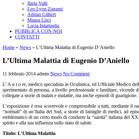
Ilaria Valli
Leo Lyon Zagami
Adrian Gilbert
Maura Lisci
Lucia Intartaglia
PUBBLICA CON NOI
CONTATTI
Home
»
News
»
L’Ultima Malattia di Eugenio D’Aniello
L’Ultima Malattia di Eugenio D’Aniello
11 febbraio 2014
admin
News
No Comment
L’ A u t o re, medico specialista in Oculistica, ed Ufficiale Medico de
sperimentato di persona, a livello professionale e familiare, vicende d
collegate a storie di malati e malattie, ma anche episodi di guarigione
L’esposizione è resa scorrevole e comprensibile a tutti, mediante il r
“normali” di un’Italia del Sud, a storie di famiglie di medici, ad epi
emblematico di un certo modo di condurre la “sanità” italiana del XXI 
spirito e alla sua influenza sullo stato di salute.
Titolo: L’Ultima Malattia