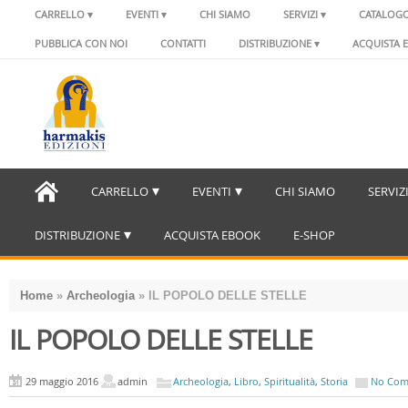
CARRELLO
EVENTI
CHI SIAMO
SERVIZI
CATALOG
PUBBLICA CON NOI
CONTATTI
DISTRIBUZIONE
ACQUISTA 
CARRELLO
EVENTI
CHI SIAMO
SERVIZ
DISTRIBUZIONE
ACQUISTA EBOOK
E-SHOP
Home
»
Archeologia
»
IL POPOLO DELLE STELLE
IL POPOLO DELLE STELLE
29 maggio 2016
admin
Archeologia
,
Libro
,
Spiritualità
,
Storia
No Co