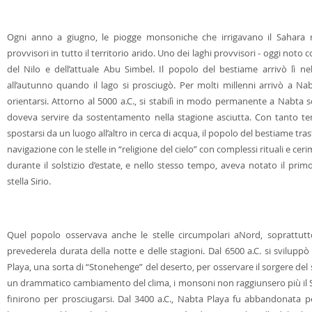
Ogni anno a giugno, le piogge monsoniche che irrigavano il Sahara 
provvisori in tutto il territorio arido. Uno dei laghi provvisori - oggi not
del Nilo e dell’attuale Abu Simbel. Il popolo del bestiame arrivò lì n
all’autunno quando il lago si prosciugò. Per molti millenni arrivò a Nab
orientarsi. Attorno al 5000 a.C., si stabilì in modo permanente a Nabta 
doveva servire da sostentamento nella stagione asciutta. Con tanto te
spostarsi da un luogo all’altro in cerca di acqua, il popolo del bestiame t
navigazione con le stelle in “religione del cielo” con complessi rituali e c
durante il solstizio d’estate, e nello stesso tempo, aveva notato il prim
stella Sirio.
Quel popolo osservava anche le stelle circumpolari aNord, soprattut
prevederela durata della notte e delle stagioni. Dal 6500 a.C. si svil
Playa, una sorta di “Stonehenge” del deserto, per osservare il sorgere del so
un drammatico cambiamento del clima, i monsoni non raggiunsero più il Sa
finirono per prosciugarsi. Dal 3400 a.C., Nabta Playa fu abbandonata pe