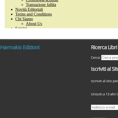
Harmakis Edizioni
Ricerca Libri
Cerca:
Iscriviti al Si
Iscriviti al sito p
Unisciti a 13 altri i
I
n