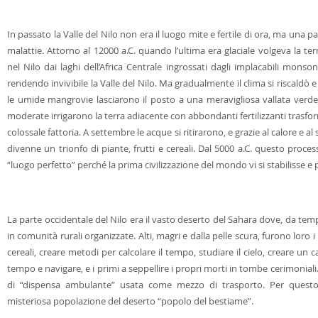
In passato la Valle del Nilo non era il luogo mite e fertile di ora, ma una palu
malattie. Attorno al 12000 a.C. quando l’ultima era glaciale volgeva la te
nel Nilo dai laghi dell’Africa Centrale ingrossati dagli implacabili mons
rendendo invivibile la Valle del Nilo. Ma gradualmente il clima si riscaldò e
le umide mangrovie lasciarono il posto a una meravigliosa vallata verde 
moderate irrigarono la terra adiacente con abbondanti fertilizzanti trasfo
colossale fattoria. A settembre le acque si ritirarono, e grazie al calore e al 
divenne un trionfo di piante, frutti e cereali. Dal 5000 a.C. questo proce
“luogo perfetto” perché la prima civilizzazione del mondo vi si stabilisse e
La parte occidentale del Nilo era il vasto deserto del Sahara dove, da te
in comunità rurali organizzate. Alti, magri e dalla pelle scura, furono loro 
cereali, creare metodi per calcolare il tempo, studiare il cielo, creare un cal
tempo e navigare, e i primi a seppellire i propri morti in tombe cerimoniali.
di “dispensa ambulante” usata come mezzo di trasporto. Per quest
misteriosa popolazione del deserto “popolo del bestiame”.