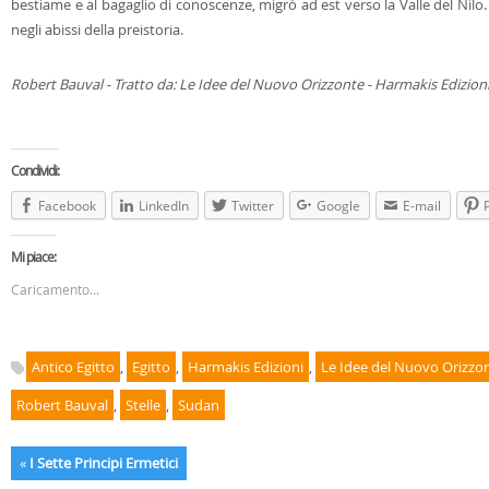
bestiame e al bagaglio di conoscenze, migrò ad est verso la Valle del Nilo.
negli abissi della preistoria.
Robert Bauval - Tratto da: Le Idee del Nuovo Orizzonte - Harmakis Edizion
Condividi:
Facebook
LinkedIn
Twitter
Google
E-mail
Mi piace:
Caricamento...
Antico Egitto
,
Egitto
,
Harmakis Edizioni
,
Le Idee del Nuovo Orizzo
Robert Bauval
,
Stelle
,
Sudan
«
I Sette Principi Ermetici