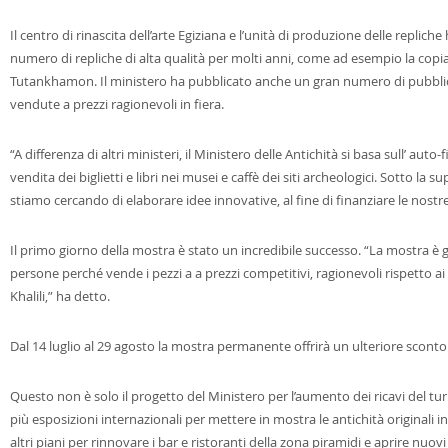
Il centro di rinascita dell’arte Egiziana e l’unità di produzione delle replic
numero di repliche di alta qualità per molti anni, come ad esempio la copia
Tutankhamon.
Il ministero ha pubblicato anche un gran numero di pubbli
vendute a prezzi ragionevoli in fiera.
“A differenza di altri ministeri, il Ministero delle Antichità si basa sull’ aut
vendita dei biglietti e libri nei musei e caffè dei siti archeologici.
Sotto la su
stiamo cercando di elaborare idee innovative, al fine di finanziare le nostre
Il primo giorno della mostra è stato un incredibile successo.
“La mostra è g
persone perché vende i pezzi a a prezzi competitivi, ragionevoli rispetto ai n
Khalili,” ha detto.
Dal 14 luglio al 29 agosto la mostra permanente offrirà un ulteriore sconto 
Questo non è solo il progetto del Ministero per l’aumento dei ricavi del tur
più esposizioni internazionali per mettere in mostra le antichità originali i
altri piani per rinnovare i bar e ristoranti della zona piramidi e aprire nuov