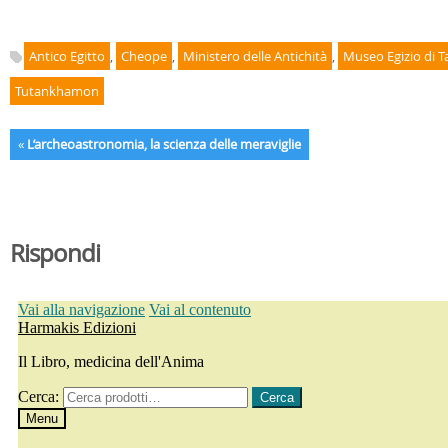
Antico Egitto
,
Cheope
,
Ministero delle Antichità
,
Museo Egizio di T
Tutankhamon
«
L’archeoastronomia, la scienza delle meraviglie
Rispondi