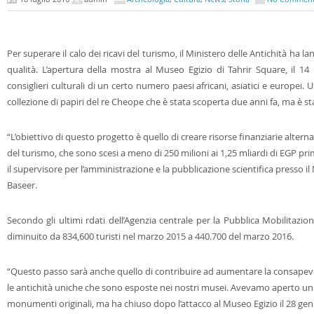
Per superare il calo dei ricavi del turismo, il Ministero delle Antichità ha l
qualità. L’apertura della mostra al Museo Egizio di Tahrir Square, il 14
consiglieri culturali di un certo numero paesi africani, asiatici e europei.
collezione di papiri del re Cheope che è stata scoperta due anni fa, ma è st
“L’obiettivo di questo progetto è quello di creare risorse finanziarie alternati
del turismo, che sono scesi a meno di 250 milioni ai 1,25 mliardi di EGP pri
il supervisore per l’amministrazione e la pubblicazione scientifica presso i
Baseer.
Secondo gli ultimi rdati dell’Agenzia centrale per la Pubblica Mobilitazion
diminuito da 834,600 turisti nel marzo 2015 a 440.700 del marzo 2016.
“Questo passo sarà anche quello di contribuire ad aumentare la consapevol
le antichità uniche che sono esposte nei nostri musei. Avevamo
aperto un 
monumenti originali, ma ha chiuso dopo l’attacco al Museo Egizio il 28 gen