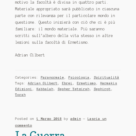
motivo la facoltà è divisa in quattro parti.
Materiale appropriato sarà pubblicato in ciascuna
parte con rilevanza per il particolare mondo in
questione.
Questo inizierà con ciò che ci è più
familiare: il mondo materiale.
Più saranno
scritti sull’albero della vita stesso in altre
lezioni sulla facoltà di Ermetismo.
Adrian Gilbert
Categories:
Paranormale
,
Psicologia
,
Spiritualità
Tags:
Adrian Gilbert
,
Ebrei
,
Ermetismo
,
Harmakis
Edizioni
,
Kabbalah
,
Sepher Yetzirah
,
Sephirot
,
Torah
Posted on
1 Marzo 2018
by
admin
—
Lascia un
commento
La Guerra