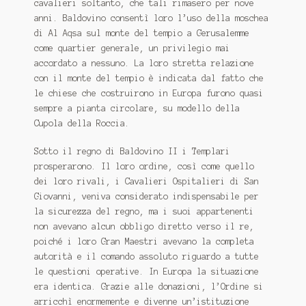
cavalieri soltanto, che tali rimasero per nove
anni. Baldovino consentì loro l’uso della moschea
di Al Aqsa sul monte del tempio a Gerusalemme
come quartier generale, un privilegio mai
accordato a nessuno. La loro stretta relazione
con il monte del tempio è indicata dal fatto che
le chiese che costruirono in Europa furono quasi
sempre a pianta circolare, su modello della
Cupola della Roccia.
Sotto il regno di Baldovino II i Templari
prosperarono. Il loro ordine, così come quello
dei loro rivali, i Cavalieri Ospitalieri di San
Giovanni, veniva considerato indispensabile per
la sicurezza del regno, ma i suoi appartenenti
non avevano alcun obbligo diretto verso il re,
poiché i loro Gran Maestri avevano la completa
autorità e il comando assoluto riguardo a tutte
le questioni operative. In Europa la situazione
era identica. Grazie alle donazioni, l’Ordine si
arricchì enormemente e divenne un’istituzione