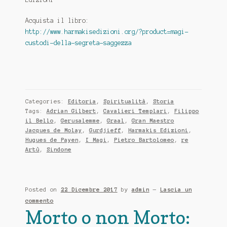
Acquista il libro:
http://www.harmakisedizioni.org/?product=magi-
custodi-della-segreta-saggezza
Categories:
Editoria
,
Spiritualità
,
Storia
Tags:
Adrian Gilbert
,
Cavalieri Templari
,
Filippo
il Bello
,
Gerusalemme
,
Graal
,
Gran Maestro
Jacques de Molay
,
Gurdjieff
,
Harmakis Edizioni
,
Hugues de Payen
,
I Magi
,
Pietro Bartolomeo
,
re
Artù
,
Sindone
Posted on
22 Dicembre 2017
by
admin
—
Lascia un
commento
Morto o non Morto: