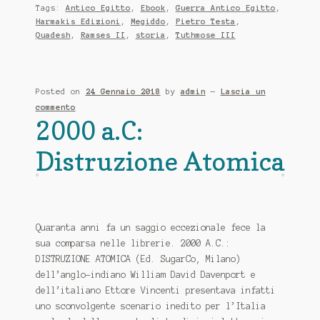
Tags:
Antico Egitto
,
Ebook
,
Guerra Antico Egitto
,
Harmakis Edizioni
,
Megiddo
,
Pietro Testa
,
Quadesh
,
Ramses II
,
storia
,
Tuthmose III
Posted on
24 Gennaio 2018
by
admin
—
Lascia un
commento
2000 a.C:
Distruzione Atomica
Quaranta anni fa un saggio eccezionale fece la
sua comparsa nelle librerie. 2000 A.C.:
DISTRUZIONE ATOMICA (Ed. SugarCo, Milano)
dell’anglo-indiano William David Davenport e
dell’italiano Ettore Vincenti presentava infatti
uno sconvolgente scenario inedito per l’Italia