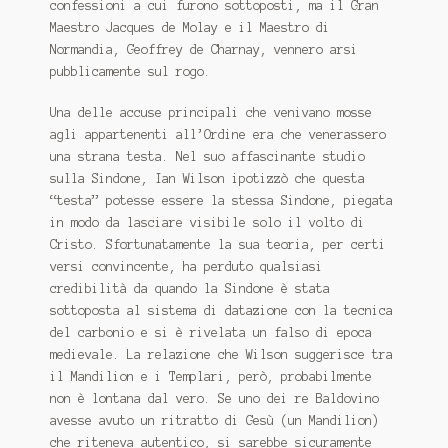
confessioni a cui furono sottoposti, ma il Gran
Maestro Jacques de Molay e il Maestro di
Normandia, Geoffrey de Charnay, vennero arsi
pubblicamente sul rogo.
Una delle accuse principali che venivano mosse
agli appartenenti all’Ordine era che venerassero
una strana testa. Nel suo affascinante studio
sulla Sindone, Ian Wilson ipotizzò che questa
“testa” potesse essere la stessa Sindone, piegata
in modo da lasciare visibile solo il volto di
Cristo. Sfortunatamente la sua teoria, per certi
versi convincente, ha perduto qualsiasi
credibilità da quando la Sindone è stata
sottoposta al sistema di datazione con la tecnica
del carbonio e si è rivelata un falso di epoca
medievale. La relazione che Wilson suggerisce tra
il Mandilion e i Templari, però, probabilmente
non è lontana dal vero. Se uno dei re Baldovino
avesse avuto un ritratto di Gesù (un Mandilion)
che riteneva autentico, si sarebbe sicuramente