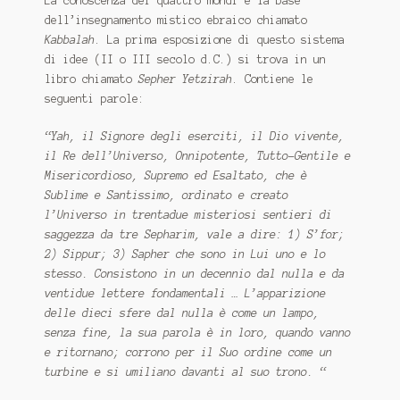
La conoscenza dei quattro mondi è la base
dell’insegnamento mistico ebraico chiamato
Kabbalah
.
La prima esposizione di questo sistema
di idee (II o III secolo d.C.) si trova in un
libro chiamato
Sepher Yetzirah
.
Contiene le
seguenti parole:
“Yah, il Signore degli eserciti, il Dio vivente,
il Re dell’Universo, Onnipotente, Tutto-Gentile e
Misericordioso, Supremo ed Esaltato, che è
Sublime e Santissimo, ordinato e creato
l’Universo in trentadue misteriosi sentieri di
saggezza
da tre Sepharim, vale a dire: 1) S’for;
2) Sippur;
3) Sapher che sono in Lui uno e lo
stesso.
Consistono in un decennio dal nulla e da
ventidue lettere fondamentali …
L’apparizione
delle dieci sfere dal nulla è come un lampo,
senza fine, la sua parola è in loro, quando vanno
e ritornano;
corrono per il Suo ordine come un
turbine e si umiliano davanti al suo trono. “