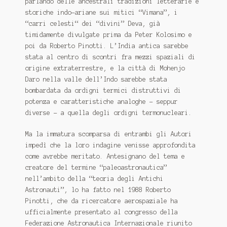
parlando delle ancestrali tradizioni letterarie e
storiche indo-ariane sui mitici “Vimana”, i
“carri celesti“ dei “divini” Deva, già
timidamente divulgate prima da Peter Kolosimo e
poi da Roberto Pinotti. L’India antica sarebbe
stata al centro di scontri fra mezzi spaziali di
origine extraterrestre, e la città di Mohenjo
Daro nella valle dell’Indo sarebbe stata
bombardata da ordigni termici distruttivi di
potenza e caratteristiche analoghe – seppur
diverse - a quella degli ordigni termonucleari.
Ma la immatura scomparsa di entrambi gli Autori
impedì che la loro indagine venisse approfondita
come avrebbe meritato. Antesignano del tema e
creatore del termine “paleoastronautica”
nell’ambito della “teoria degli Antichi
Astronauti”, lo ha fatto nel 1988 Roberto
Pinotti, che da ricercatore aerospaziale ha
ufficialmente presentato al congresso della
Federazione Astronautica Internazionale riunito