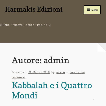
Harmakis Edizioni
Vai
Vai
Menù
alla
al
navigazione
contenuto
Home
Home
Autore: admin
Pagina 2
Carrello
SPIRITUALITA’
Novità Editoriali
Autore:
admin
Chi Siamo
Posted on
21 Marzo 2018
by
admin
—
Lascia un
Servizi
commento
Kabbalah e i Quattro
Tariffe
Mondi
PUBBLICA CON NOI