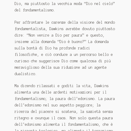
Dio, ma piuttosto la vecchia moda “Dio nel cielo”
del fondamentalismo.
Per affrontare le carenze della visione del mondo
fondamentalista, Dawkins avrebbe dovuto piuttosto
dire: “Non venire a Dio per paura” e questo,
insieme alla domanda “Dio è buono?” La domanda
sulla bontà di Dio ha profonde radici
filosofiche, e
ciò conduce a un percorso bello e
curioso che suggerisce Dio come qualcosa di più
meraviglioso della sua riduzione ad un agente
dualistico.
Ma dicendo rilassati e goditi la vita, Dawkins
alimenta una delle ardenti motivazioni per il
fondamentalismo;
la paura dell’edonismo.
La paura
dell’edonismo nel suo aspetto peggiore;
la
ricerca del piacere si scatena, la sazietà senza
ritegno e ovunque il caos.
Non solo questa paura
dell’edonismo alimenta il fondamentalismo, che è
la risposta teologica, ma alimenta il terrorismo