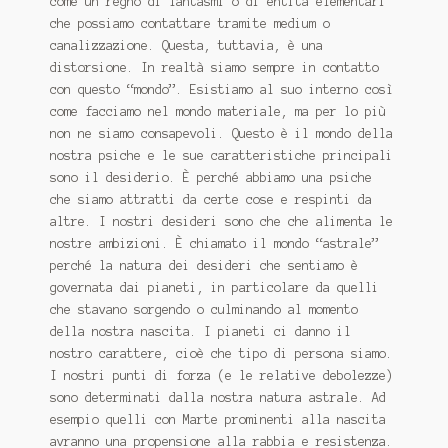
come un regno di fantasmi o di entità elementari
che possiamo contattare tramite medium o
canalizzazione.
Questa, tuttavia, è una
distorsione.
In realtà siamo sempre in contatto
con questo “mondo”.
Esistiamo al suo interno così
come facciamo nel mondo materiale, ma per lo più
non ne siamo consapevoli.
Questo è il mondo della
nostra psiche e le sue caratteristiche principali
sono il desiderio.
È perché abbiamo una psiche
che siamo attratti da certe cose e respinti da
altre.
I nostri desideri sono che che alimenta le
nostre ambizioni.
È chiamato il mondo “astrale”
perché la natura dei desideri che sentiamo è
governata dai pianeti, in particolare da quelli
che stavano sorgendo o culminando al momento
della nostra nascita.
I pianeti ci danno il
nostro carattere, cioè che tipo di persona siamo.
I nostri punti di forza (e le relative debolezze)
sono determinati dalla nostra natura astrale.
Ad
esempio quelli con Marte prominenti alla nascita
avranno una propensione alla rabbia e resistenza.