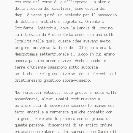
con esse nel corso di quell’impresa. La storia
della ricerca dei cavalieri, come quella dei
Magi, divenne quindi un pretesto per il passaggio
di dottrine mistiche e segrete da Oriente a
Occidente. Antiochia, dove la Lancia di Longino
fu ritrovata da Pietro Bartolomeo, era una delle
località nelle quali queste idee avevano avuto
origine, ma verso la fine dell’XI secolo era la
Mesopotamia settentrionale il luogo in cui erano
ancora particolarmente vive. Anche quando le
terre d’Oriente passarono sotto autorità
politiche e religiose diverse, certi elementi del
cristianesimo gnostico sopravvissero.
Nei monasteri vetusti, nelle grotte e nelle valli
abbandonate, alcuni uomini continuavano a
compiere atti di devozione secondo le usanze dei
tempi andati e a mantenere qualche contatto con
la gnosi. Pare che fu proprio con un gruppo di
queste persone, discendenti di un antico ordine
chiamato confraternita dei sarmung, che Gurdjieff