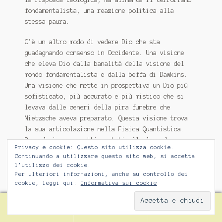
fondamentalista, una reazione politica alla
stessa paura.
C’è un altro modo di vedere Dio che sta
guadagnando consenso in Occidente.
Una visione
che eleva Dio dalla banalità della visione del
mondo fondamentalista e dalla beffa di Dawkins.
Una visione che mette in prospettiva un Dio più
sofisticato, più accurato e più mistico che si
levava dalle ceneri della pira funebre che
Nietzsche aveva preparato.
Questa visione trova
la sua articolazione nella Fisica Quantistica.
Basandosi su concetti portati alla luce da
Privacy e cookie: Questo sito utilizza cookie.
Einstein e avanzati da una schiera di pensatori e
Continuando a utilizzare questo sito web, si accetta
scienziati tra cui Rupert Sheldrake, Roger
l’utilizzo dei cookie.
Penrose, Feynman, David Bohme, C. Blood e altri,
Per ulteriori informazioni, anche su controllo dei
cookie, leggi qui:
Informativa sui cookie
sono diventato una delle voci principali di
questo nuovo paradigma nella scienza.
Nel mio
0
libro God Is Not Dead e nel film The Quantum
Cerca
Cerca:
Activist, in cui espongo il mio caso in modo