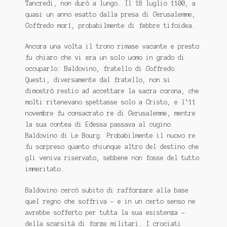
Tancredi, non durò a lungo. Il 18 luglio 1100, a
quasi un anno esatto dalla presa di Gerusalemme,
Goffredo morì, probabilmente di febbre tifoidea.
Ancora una volta il trono rimase vacante e presto
fu chiaro che vi era un solo uomo in grado di
occuparlo: Baldovino, fratello di Goffredo.
Questi, diversamente dal fratello, non si
dimostrò restio ad accettare la sacra corona, che
molti ritenevano spettasse solo a Cristo, e l’11
novembre fu consacrato re di Gerusalemme, mentre
la sua contea di Edessa passava al cugino
Baldovino di Le Bourg. Probabilmente il nuovo re
fu sorpreso quanto chiunque altro del destino che
gli veniva riservato, sebbene non fosse del tutto
immeritato.
Baldovino cercò subito di rafforzare alla base
quel regno che soffriva - e in un certo senso ne
avrebbe sofferto per tutta la sua esistenza -
della scarsità di forze militari. I crociati