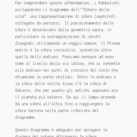
Per comprendere queste affermazioni, i Kabbalisti
svilupparono il diagramma dell'”Albero della
vita”: una rappresentazione di sfere (
sephirot
)
collegate da percorsi.
Il posizionamento delle
sfere è determinato dalla geometria sacra, in
particolare la sovrapposizione di cerchi
disegnati utilizzando un raggio comune.
Il
Primum
mobile
è la sfera invisibile, ipotetica oltre
quella dello zodiaco.
Possiamo pensare ad esso
come al livello della via lattea, che si connette
allo zodiaco nei punti di incrocio del cielo che
chiamiamo le porte stellari.
Sotto lo zodiaco o
la sfera delle stelle fisse c’è la sfera di
Saturno, che per quanto gli antichi sapevano era
il pianeta più esterno.
Da qui il lampo procede
da una sfera all’altra fino a raggiungere la
sfera terrena nella parte inferiore del
diagramma.
Questo diagramma è adeguato per spiegare la
discesa del potere attraverso le sfere