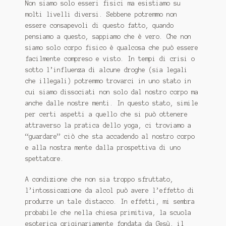
CONTATTI
Non siamo solo esseri fisici ma esistiamo su
molti livelli diversi.
Sebbene potremmo non
Con la Gioconda e Leonardo sulla Via di Dante
essere consapevoli di questo fatto, quando
pensiamo a questo, sappiamo che è vero.
Che non
Distribuzione
siamo solo corpo fisico è qualcosa che può essere
facilmente compreso e visto.
In tempi di crisi o
IL VANGELO DI FILIPPO
sotto l’influenza di alcune droghe (sia legali
che illegali) potremmo trovarci in uno stato in
cui siamo dissociati non solo dal nostro corpo ma
EMILIA ROMAGNA-MARCHE-ABRUZZO
anche dalle nostre menti.
In questo stato, simile
per certi aspetti a quello che si può ottenere
FASTBOOK
attraverso la pratica dello yoga, ci troviamo a
“guardare” ciò che sta accadendo al nostro corpo
IL GIARDINO DEI LIBRI
e alla nostra mente dalla prospettiva di uno
spettatore.
Lazio
A condizione che non sia troppo sfruttato,
MACROLIBRARSI
l’intossicazione da alcol può avere l’effetto di
produrre un tale distacco.
In effetti, mi sembra
Piemonte - Liguria - Valle D’Aosta
probabile che nella chiesa primitiva, la scuola
esoterica originariamente fondata da Gesù, il