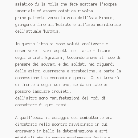
asiatico fu la molla che fece scattare l’epopea
imperiale ed espansionistica rivolta
principalmente verso la zona dell’Asia Minore,
giungendo fino all’Eufrate e all’area meridionale
dell’attuale Turchia.
In questo libro si sono voluti analizzare e
descrivere i vari aspetti dell’arte militare
degli antichi Egiziani, toccando anche il modo di
pensare dei sovrani e dei soldati nei riguardi
delle azioni guerresche e strategiche, a parte la
connessione tra economia e guerra. Ci si troverà
di fronte a degli usi che, se da un lato ci
possono lasciare inquieti,
dall’altro sono manifestazioni dei modi di
combattere di quei tempi.
A quell’epoca il coraggio del combattente era
dimostrato nello scontro ravvicinato in cui
entravano in ballo la determinazione e armi
micidiali che in genere producevano ferite e