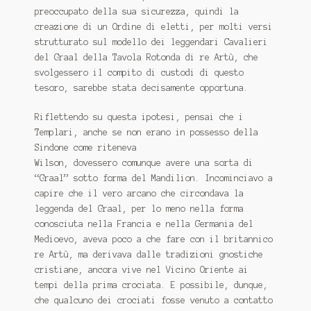
preoccupato della sua sicurezza, quindi la
creazione di un Ordine di eletti, per molti versi
strutturato sul modello dei leggendari Cavalieri
del Graal della Tavola Rotonda di re Artù, che
svolgessero il compito di custodi di questo
tesoro, sarebbe stata decisamente opportuna.
Riflettendo su questa ipotesi, pensai che i
Templari, anche se non erano in possesso della
Sindone come riteneva
Wilson, dovessero comunque avere una sorta di
“Graal” sotto forma del Mandilion. Incominciavo a
capire che il vero arcano che circondava la
leggenda del Graal, per lo meno nella forma
conosciuta nella Francia e nella Germania del
Medioevo, aveva poco a che fare con il britannico
re Artù, ma derivava dalle tradizioni gnostiche
cristiane, ancora vive nel Vicino Oriente ai
tempi della prima crociata. E possibile, dunque,
che qualcuno dei crociati fosse venuto a contatto