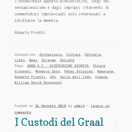
l’eccezionale apporto pionieristico, lungi dal
sensazionalismo e dagli impropri interventi di
commentatori improvvisati solo interessati a
sfruttarne la memoria.
Roberto Pinotti
Categories:
Archeologia
,
Cultura
,
Editoria
,
Libro
,
News
,
Scienza
,
Società
Tags:
2000 A.C.: DISTRUZIONE ATOMICA
,
Ettore
Vincenti
,
Mohenjo Daro
,
Peter Kolosimo
,
Ramayana
,
Roberto Pinotti
,
Ufo
,
Valle dell'Indo
,
Vimana
,
William David Davenport
Posted on
21 Gennaio 2018
by
admin
—
Lascia un
commento
I Custodi del Graal