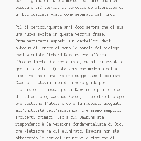
con il grido di “Dio è morto” per dire che non
possiamo più tornare al concetto semplicistico di
un Dio dualista visto come separato dal
mondo.
Più di centocinquanta anni dopo sembra che ci sia
una nuova svolta in questa vecchia frase.
Prominentemente esposti sui cartelloni degli
autobus di Londra ci sono le parole del biologo
evoluzionista Richard Dawkins che afferma:
“Probabilmente Dio non esiste, quindi rilassati e
goditi la vita”. Questa versione moderna della
frase ha una sfumatura che suggerisce l’edonismo.
Questo, tuttavia, non è un vero grido per
l’ateismo.
Il messaggio di Dawkins è più morbido
di, ad esempio, Jacques Monod, il celebre biologo
che sostiene l’ateismo come la risposta adeguata
all’inutilità dell’esistenza;
che siamo semplici
incidenti chimici.
Ciò a cui Dawkins sta
rispondendo è la versione fondamentalista di Dio,
che Nietzsche ha già eliminato.
Dawkins non sta
attaccando le nozioni intuitive e mistiche di